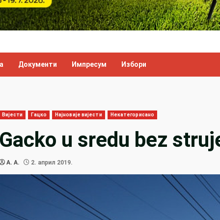
а
Документи
Импресум
Избори
Вијести
Гацко
Најновије вијести
Некатегорисано
Gacko u sredu bez struj
A. A.
2. април 2019.