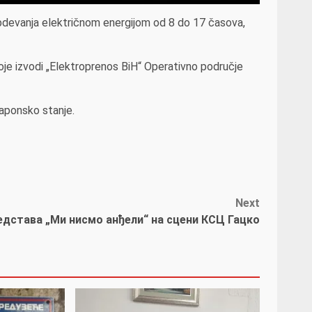
nabdevanja električnom energijom od 8 do 17 časova,
oje izvodi „Elektroprenos BiH“ Operativno područje
aponsko stanje.
Next
едстава „Ми нисмо анђели“ на сцени КСЦ Гацко