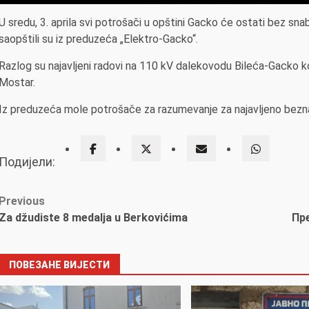
U sredu, 3. aprila svi potrošači u opštini Gacko će ostati bez s
saopštili su iz preduzeća „Elektro-Gacko“.
Razlog su najavljeni radovi na 110 kV dalekovodu Bileća-Gacko k
Mostar.
Iz preduzeća mole potrošače za razumevanje za najavljeno bezn
Подијели:
Post
Previous
Za džudiste 8 medalja u Berkovićima
Пр
navigation
ПОВЕЗАНЕ ВИЈЕСТИ