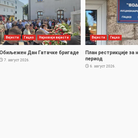
Вијести
Гацко
Најновије вијести
Вијести
Гацко
Обиљежен Дан Гатачке бригаде
План рестрикције за 
период
7. август 2026.
6. август 2026.