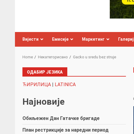
Вијести
Емисије
Маркетинг
Галериј
Home
Некатегорисано
Gacko u sredu bez struje
ОДАБИР ЈЕЗИКА
ЋИРИЛИЦА
|
LATINICA
Најновије
Обиљежен Дан Гатачке бригаде
План рестрикције за наредни период