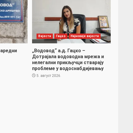
Вијести
Гацко
Најновије вијести
наредни
„Водовод“ а.д. Гацко –
Дотрајала водоводна мрежа и
нелегални прикључци стварају
проблеме у водоснабдијевању
5. август 2026.