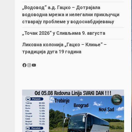
„Водовод“ а.д. Гацко – Дотрајала
водоводна мрежа и нелегални прикључци
стварају проблеме у водоснабдијевању
„Точак 2026“ у Сливљима 9. августа
Ликовна колонија „Гацко – Клиње“ –
традиција дуга 19 година
Facebook
Instagram
YouTube