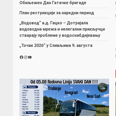
Обиљежен Дан Гатачке бригаде
План рестрикције за наредни период
„Водовод“ а.д. Гацко – Дотрајала
водоводна мрежа и нелегални прикључци
стварају проблеме у водоснабдијевању
„Точак 2026“ у Сливљима 9. августа
Facebook
Instagram
YouTube