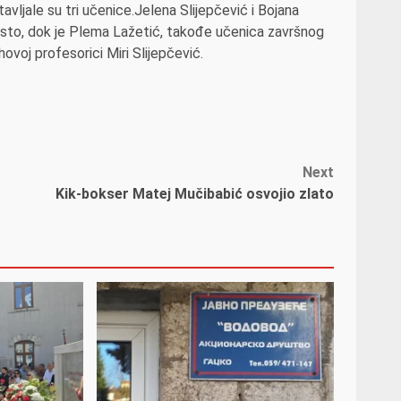
vljale su tri učenice.Jelena Slijepčević i Bojana
jesto, dok je Plema Lažetić, takođe učenica završnog
ovoj profesorici Miri Slijepčević.
Next
Kik-bokser Matej Mučibabić osvojio zlato