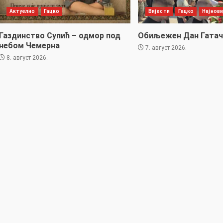
Актуелно
Гацко
Вијести
Гацко
Најнови
Газдинство Супић – одмор под
Обиљежен Дан Гатач
небом Чемерна
7. август 2026.
8. август 2026.