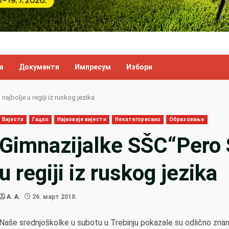
а
Документи
Импресум
Избори
ajbolje u regiji iz ruskog jezika
Вијести
Гацко
Најновије вијести
Некатегорисано
Образовање
Gimnazijalke SŠC“Pero S
u regiji iz ruskog jezika
A. A.
26. март 2018.
Naše srednjoškolke u subotu u Trebinju pokazale su odlično znan