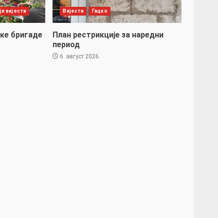
је вијести
Вијести
Гацко
ке бригаде
План рестрикције за наредни
период
6. август 2026.