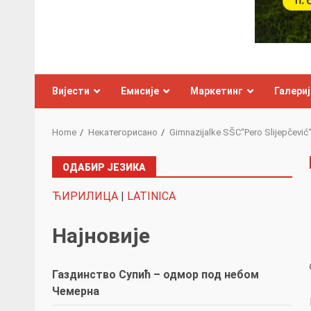
Вијести
Емисије
Маркетинг
Галериј
Home
Некатегорисано
Gimnazijalke SŠC“Pero Slijepčević“ n
ОДАБИР ЈЕЗИКА
ЋИРИЛИЦА
|
LATINICA
Најновије
Газдинство Супић – одмор под небом
Чемерна