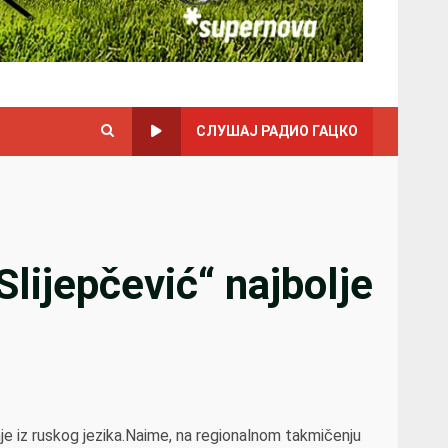
СЛУШАЈ РАДИО ГАЦКО
lijepčević“ najbolje
je iz ruskog jezika.Naime, na regionalnom takmičenju