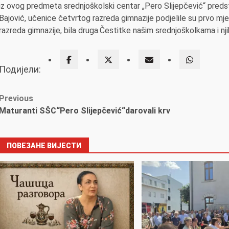
iz ovog predmeta srednjoškolski centar „Pero Slijepčević“ predsta
Bajović, učenice četvrtog razreda gimnazije podjelile su prvo m
razreda gimnazije, bila druga.Čestitke našim srednjoškolkama i njih
Подијели:
Post
Previous
Maturanti SŠC“Pero Slijepčević“darovali krv
navigation
ПОВЕЗАНЕ ВИЈЕСТИ