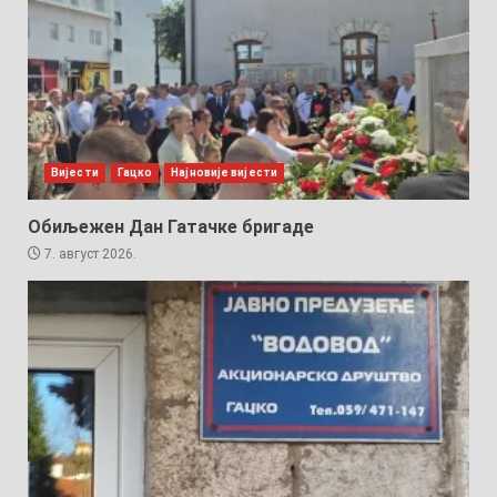
Вијести
Гацко
Најновије вијести
Обиљежен Дан Гатачке бригаде
7. август 2026.