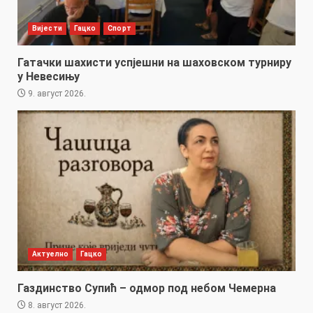
Вијести
Гацко
Спорт
Гатачки шахисти успјешни на шаховском турниру
у Невесињу
9. август 2026.
Актуелно
Гацко
Газдинство Супић – одмор под небом Чемерна
8. август 2026.