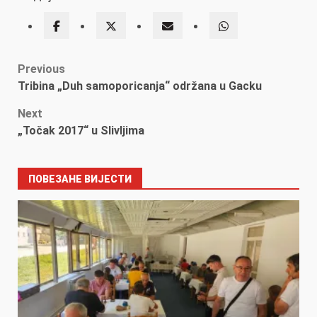
Post
Previous
Tribina „Duh samoporicanja“ održana u Gacku
navigation
Next
„Točak 2017“ u Slivljima
ПОВЕЗАНЕ ВИЈЕСТИ