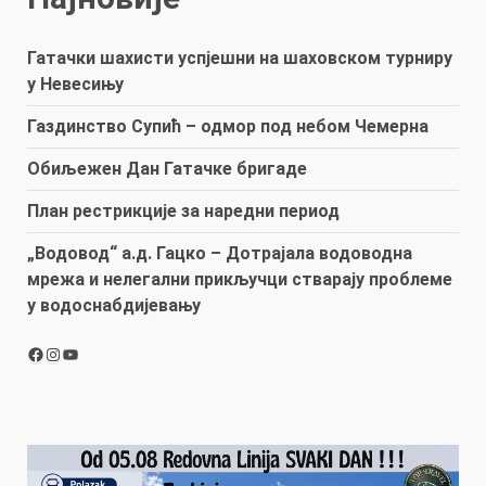
Гатачки шахисти успјешни на шаховском турниру
у Невесињу
Газдинство Супић – одмор под небом Чемерна
Обиљежен Дан Гатачке бригаде
План рестрикције за наредни период
„Водовод“ а.д. Гацко – Дотрајала водоводна
мрежа и нелегални прикључци стварају проблеме
у водоснабдијевању
Facebook
Instagram
YouTube