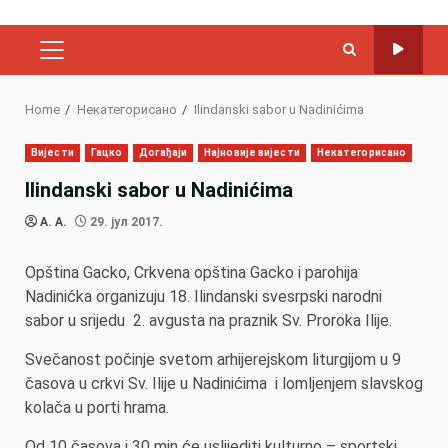
PRIMARY
MENU
Home
Некатегорисано
Ilindanski sabor u Nadinićima
Вијести
Гацко
Догађаји
Најновије вијести
Некатегорисано
Ilindanski sabor u Nadinićima
A. A.
29. јул 2017.
Opština Gacko, Crkvena opština Gacko i parohija
Nadinićka organizuju 18. Ilindanski svesrpski narodni
sabor u srijedu 2. avgusta na praznik Sv. Proroka Ilije.
Svečanost počinje svetom arhijerejskom liturgijom u 9
časova u crkvi Sv. Ilije u Nadinićima i lomljenjem slavskog
kolača u porti hrama.
Od 10 časova i 30 min će uslijediti kulturno – sportski