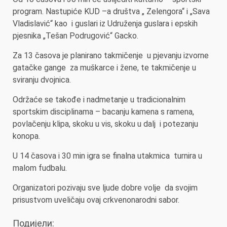
program. Nastupiće KUD –a društva „ Zelengora“ i „Sava
Vladislavić“ kao i guslari iz Udruženja guslara i epskih
pjesnika „Tešan Podrugović“ Gacko.
Za 13 časova je planirano takmičenje u pjevanju izvorne
gatačke gange za muškarce i žene, te takmičenje u
sviranju dvojnica.
Održaće se takođe i nadmetanje u tradicionalnim
sportskim disciplinama – bacanju kamena s ramena,
povlačenju klipa, skoku u vis, skoku u dalj i potezanju
konopa.
U 14 časova i 30 min igra se finalna utakmica turnira u
malom fudbalu.
Organizatori pozivaju sve ljude dobre volje da svojim
prisustvom uveličaju ovaj crkvenonarodni sabor.
Подијели: