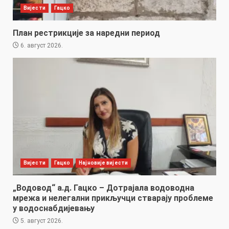
Вијести
Гацко
План рестрикције за наредни период
6. август 2026.
Вијести
Гацко
Најновије вијести
„Водовод“ а.д. Гацко – Дотрајала водоводна
мрежа и нелегални прикључци стварају проблеме
у водоснабдијевању
5. август 2026.