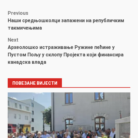
Post
Previous
Наши средњошколци запажени на републичким
navigation
такмичењима
Next
Археолошко истраживање Ружине пећине у
Пустом Пољу у склопу Пројекта који финансира
канадска влада
ПОВЕЗАНЕ ВИЈЕСТИ