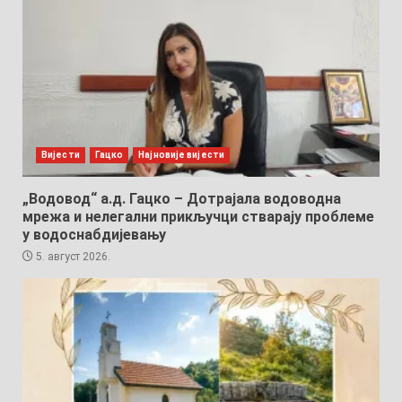
Вијести
Гацко
Најновије вијести
„Водовод“ а.д. Гацко – Дотрајала водоводна
мрежа и нелегални прикључци стварају проблеме
у водоснабдијевању
5. август 2026.