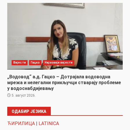
Вијести
Гацко
Најновије вијести
„Водовод“ а.д. Гацко – Дотрајала водоводна
мрежа и нелегални прикључци стварају проблеме
у водоснабдијевању
5. август 2026.
ОДАБИР ЈЕЗИКА
ЋИРИЛИЦА
|
LATINICA