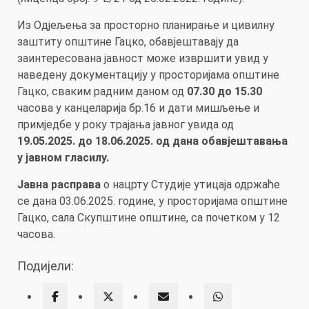
Из Одјељења за просторно планирање и цивилну
заштиту општине Гацко, обавјештавају да
заинтересована јавност може извршити увид у
наведену документацију у просторијама општине
Гацко, сваким радним даном од
07.30 до 15.30
часова у канцеларија бр.16 и дати мишљење и
примједбе у року трајања јавног увида од
19.05.2025. до 18.06.2025. од дана обавјештавања
у јавном гласилу.
Јавна расправа
о нацрту Студије утицаја одржаће
се дана 03.06.2025. године, у просторијама општине
Гацко, сала Скупштине општине, са почетком у 12
часова.
Подијели: