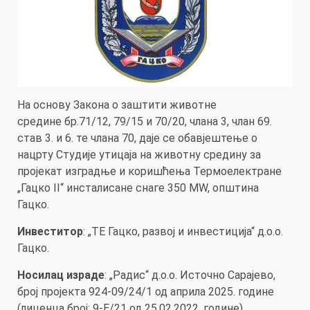
На основу Закона о заштити животне
средине бр.71/12, 79/15 и 70/20, члана 3, члан 69.
став 3. и 6. те члана 70, даје се обавјештење о
нацрту Студије утицаја на животну средину за
пројекат изградње и коришћења Термоелектране
„Гацко II“ инсталисане снаге 350 MW, општина
Гацко.
Инвеститор
: „ТЕ Гацко, развој и инвестиција“ д.о.о.
Гацко.
Носилац израде
: „Радис“ д.о.о. Источно Сарајево,
број пројекта 924-09/24/1 од априла 2025. године
(лиценца број: 9-Е/21 од 25.02.2022. године).