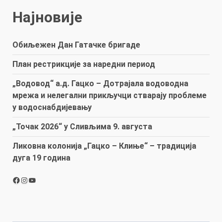
Најновије
Обиљежен Дан Гатачке бригаде
План рестрикције за наредни период
„Водовод“ а.д. Гацко – Дотрајала водоводна
мрежа и нелегални прикључци стварају проблеме
у водоснабдијевању
„Точак 2026“ у Сливљима 9. августа
Ликовна колонија „Гацко – Клиње“ – традиција
дуга 19 година
Facebook
Instagram
YouTube