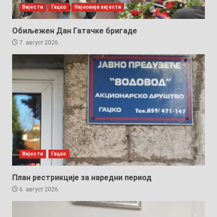
Вијести
Гацко
Најновије вијести
Обиљежен Дан Гатачке бригаде
7. август 2026.
Вијести
Гацко
План рестрикције за наредни период
6. август 2026.