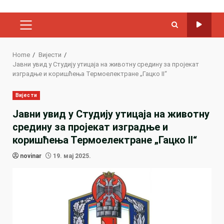
PRIMARY
MENU
Home
Вијести
Јавни увид у Студију утицаја на животну средину за пројекат
изградње и коришћења Термоелектране „Гацко II“
Вијести
Јавни увид у Студију утицаја на животну
средину за пројекат изградње и
коришћења Термоелектране „Гацко II“
novinar
19. мај 2025.