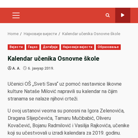
PRIMARY
MENU
Home
Најновије вијести
Kalendar učenika Osnovne škole
Вијести
Гацко
Догађаји
Најновије вијести
Образовање
Kalendar učenika Osnovne škole
A. A.
6. јануар 2019.
Učenici OŠ „Sveti Sava“ uz pomoć nastavnice likovne
kulture Nataše Milović napravili su kalendar na čijim
stranama se nalaze njihovi crteži.
U ovoj ustanovi veoma su ponosni na Igora Zelenovića,
Dragana Slijepčevića, Tamaru Mučibabić, Oliveru
Kovačević, Bojanu Radmilović i Vasilija Rajkovića, učenike
koji su učestvovali u izradi kalendara za 2019. godinu.