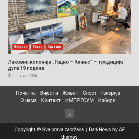
Вијести
Гацко
Култура
Ликовна колонија „Гацко – Клиње“ – традиција
дуга 19 година
4. август 2026.
Почетна
Вијести
Живот
Спорт
Галерија
О нама
Контакт
ИМПРЕСУМ
Избори
Избори
Copyright © Sva prava zadržana.
|
DarkNews
by AF
themes.