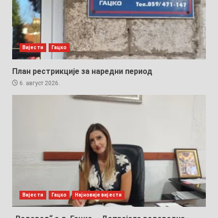
Вијести
Гацко
План рестрикције за наредни период
6. август 2026.
Вијести
Гацко
Најновије вијести