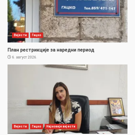
Вијести
Гацко
План рестрикције за наредни период
6. август 2026.
Вијести
Гацко
Најновије вијести