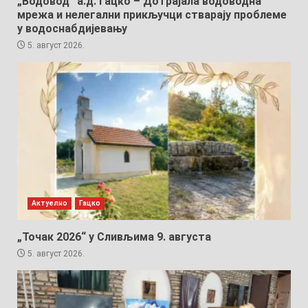
„Водовод“ а.д. Гацко – Дотрајала водоводна
мрежа и нелегални прикључци стварају проблеме
у водоснабдијевању
5. август 2026.
Актуелно
Гацко
„Точак 2026“ у Сливљима 9. августа
5. август 2026.