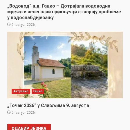
„Водовод“ а.д. Гацко – Дотрајала водоводна
мрежа и нелегални прикључци стварају проблеме
у водоснабдијевању
5. август 2026.
Актуелно
Гацко
„Точак 2026“ у Сливљима 9. августа
5. август 2026.
ОДАБИР ЈЕЗИКА