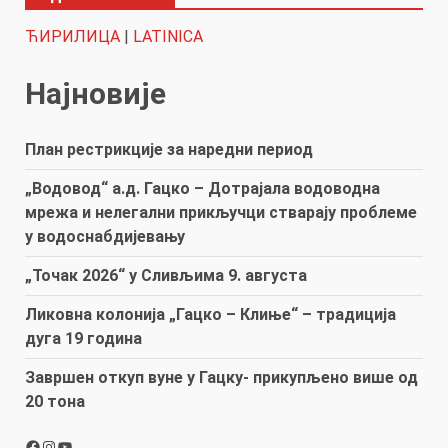
ЋИРИЛИЦА
|
LATINICA
Најновије
План рестрикције за наредни период
„Водовод“ а.д. Гацко – Дотрајала водоводна
мрежа и нелегални прикључци стварају проблеме
у водоснабдијевању
„Точак 2026“ у Сливљима 9. августа
Ликовна колонија „Гацко – Клиње“ – традиција
дуга 19 година
Завршен откуп вуне у Гацку- прикупљено више од
20 тона
Facebook
Instagram
YouTube