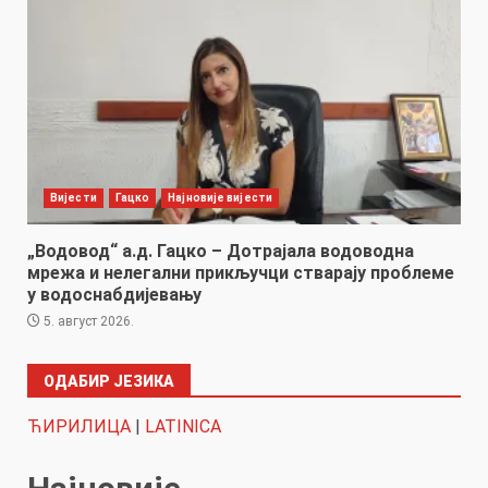
Вијести
Гацко
Најновије вијести
„Водовод“ а.д. Гацко – Дотрајала водоводна
мрежа и нелегални прикључци стварају проблеме
у водоснабдијевању
5. август 2026.
ОДАБИР ЈЕЗИКА
ЋИРИЛИЦА
|
LATINICA