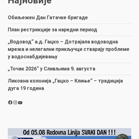
Најновије
Обиљежен Дан Гатачке бригаде
План рестрикције за наредни период
„Водовод“ а.д. Гацко – Дотрајала водоводна
мрежа и нелегални прикључци стварају проблеме
у водоснабдијевању
„Точак 2026“ у Сливљима 9. августа
Ликовна колонија „Гацко – Клиње“ – традиција
дуга 19 година
Facebook
Instagram
YouTube