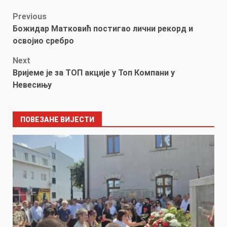
Post
Previous
Божидар Матковић постигао лични рекорд и
navigation
освојио сребро
Next
Вријеме је за ТОП акције у Топ Компани у
Невесињу
ПОВЕЗАНЕ ВИЈЕСТИ