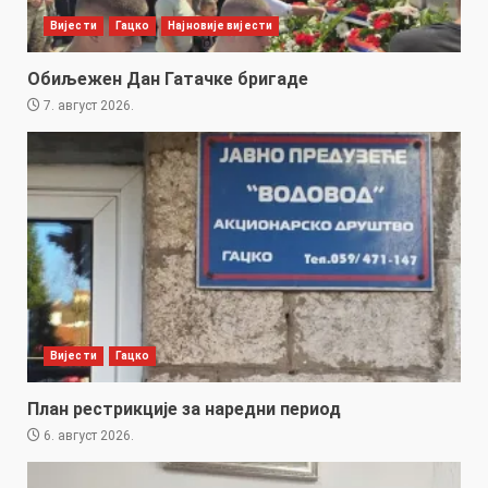
Вијести
Гацко
Најновије вијести
Обиљежен Дан Гатачке бригаде
7. август 2026.
Вијести
Гацко
План рестрикције за наредни период
6. август 2026.