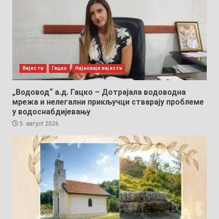
Вијести
Гацко
Најновије вијести
„Водовод“ а.д. Гацко – Дотрајала водоводна
мрежа и нелегални прикључци стварају проблеме
у водоснабдијевању
5. август 2026.