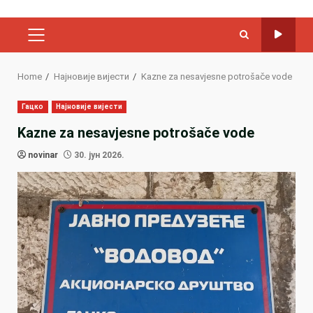
PRIMARY
MENU
Home
Најновије вијести
Kazne za nesavjesne potrošače vode
Гацко
Најновије вијести
Kazne za nesavjesne potrošače vode
novinar
30. јун 2026.