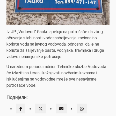
Iz JP „Vodovod“ Gacko apeluju na potrošače da zbog
očuvanja stabilnosti vodosnabdijevanja racionalno
koriste vodu sa javnog vodovoda, odnosno da je ne
koriste za zalijevanje bašta, voćnjaka, travnjaka i druge
vidove nenamjenske potrošnje.
U narednom periodu radnici Tehničke službe Vodovoda
će izlaziti na teren i kažnjavati novčanim kaznama i
isključenjima sa vodovodne mreže sve nesavjesne
potrošače vode.
Подијели: