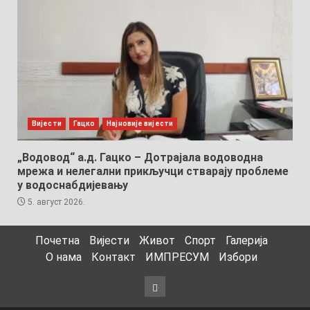
Вијести
Гацко
Најновије вијести
„Водовод“ а.д. Гацко – Дотрајала водоводна
мрежа и нелегални прикључци стварају проблеме
у водоснабдијевању
5. август 2026.
Почетна
Вијести
Живот
Спорт
Галерија
О нама
Контакт
ИМПРЕСУМ
Избори
Избори