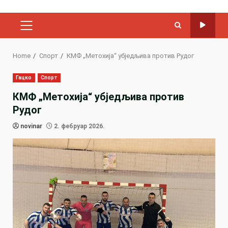
PRIMARY
MENU
Home
Спорт
КМФ „Метохија“ убједљива против Рудог
Гацко
Спорт
КМФ „Метохија“ убједљива против
Рудог
novinar
2. фебруар 2026.