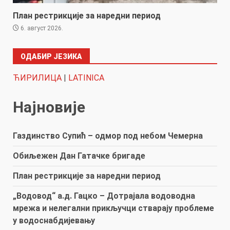
План рестрикције за наредни период
6. август 2026.
ОДАБИР ЈЕЗИКА
ЋИРИЛИЦА
|
LATINICA
Најновије
Газдинство Супић – одмор под небом Чемерна
Обиљежен Дан Гатачке бригаде
План рестрикције за наредни период
„Водовод“ а.д. Гацко – Дотрајала водоводна
мрежа и нелегални прикључци стварају проблеме
у водоснабдијевању