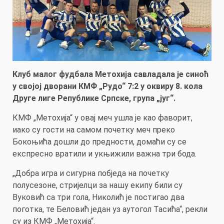
Клуб малог фудбала Метохија савладала је синоћ
у својој дворани КМФ „Рудо“ 7:2 у оквиру 8. кола
Друге лиге Републике Српске, група „југ“.
КМФ „Метохија“ у овај меч ушла је као фаворит,
иако су гости на самом почетку меч преко
Бокоњића дошли до предности, домаћи су се
експресно вратили и укњижили важна три бода.
„Добра игра и сигурна побједа на почетку
полусезоне, стријелци за нашу екипу били су
Вуковић са три гола, Николић је постигао два
поготка, те Беловић један уз аутогол Тасића“, рекли
су из КМФ „Метохија“.