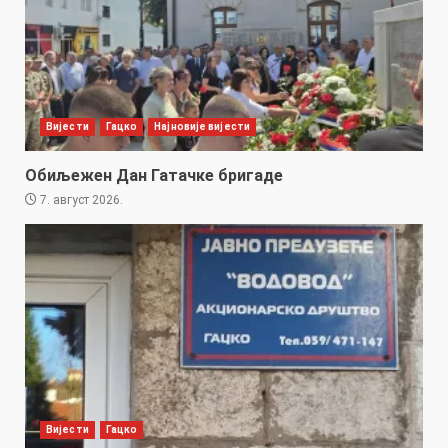
Вијести
Гацко
Најновије вијести
Обиљежен Дан Гатачке бригаде
7. август 2026.
Вијести
Гацко