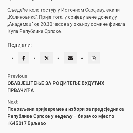
Сљедеће коло гостују у Источном Сарајеву, екипи
„Калиновика“. Прије тога, у сриједу вече дочекују
„Академац“ од 20.30 часова у оквиру осмине финала
Купа Републике Српске.
Подијели:
Post
Previous
ОБАВЈЕШТЕЊЕ ЗА РОДИТЕЉЕ БУДУЋИХ
navigation
ПРВАЧИЋА
Next
Поновљени пријевремени избори за предсједника
Републике Српске у недељу – бирачко мјесто
164Б017 Брљево