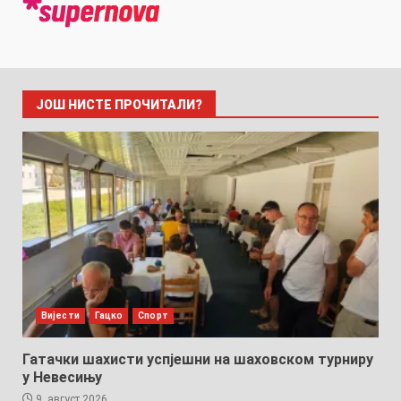
ЈОШ НИСТЕ ПРОЧИТАЛИ?
Вијести
Гацко
Спорт
Гатачки шахисти успјешни на шаховском турниру
у Невесињу
9. август 2026.