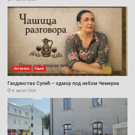
Актуелно
Гацко
Газдинство Супић – одмор под небом Чемерна
8. август 2026.