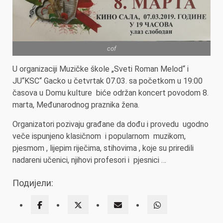
cof
U organizaciji Muzičke škole „Sveti Roman Melod“ i
JU“KSC“ Gacko u četvrtak 07.03. sa početkom u 19:00
časova u Domu kulture biće održan koncert povodom 8.
marta, Međunarodnog praznika žena.
Organizatori pozivaju građane da dođu i provedu ugodno
veče ispunjeno klasičnom i popularnom muzikom,
pjesmom , lijepim riječima, stihovima , koje su priredili
nadareni učenici, njihovi profesori i pjesnici …
Подијели: