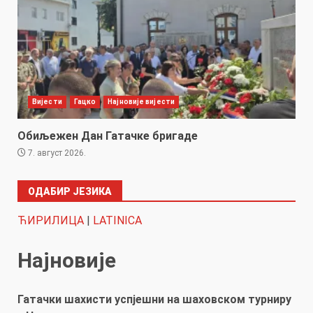
Вијести
Гацко
Најновије вијести
Обиљежен Дан Гатачке бригаде
7. август 2026.
ОДАБИР ЈЕЗИКА
ЋИРИЛИЦА
|
LATINICA
Најновије
Гатачки шахисти успјешни на шаховском турниру