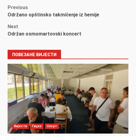
Post
Previous
Održano opštinsko takmičenje iz hemije
navigation
Next
Održan osmomartovski koncert
ПОВЕЗАНЕ ВИЈЕСТИ
Вијести
Гацко
Спорт