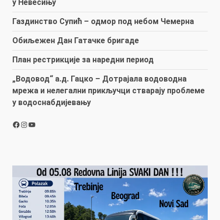
у Невесињу
Газдинство Супић – одмор под небом Чемерна
Обиљежен Дан Гатачке бригаде
План рестрикције за наредни период
„Водовод“ а.д. Гацко – Дотрајала водоводна
мрежа и нелегални прикључци стварају проблеме
у водоснабдијевању
Facebook
Instagram
YouTube