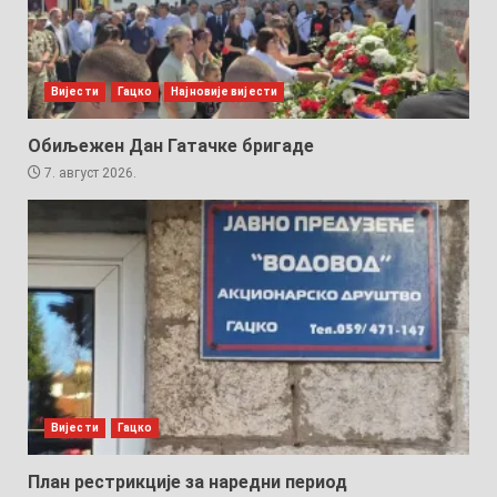
Вијести
Гацко
Најновије вијести
Обиљежен Дан Гатачке бригаде
7. август 2026.
Вијести
Гацко
План рестрикције за наредни период