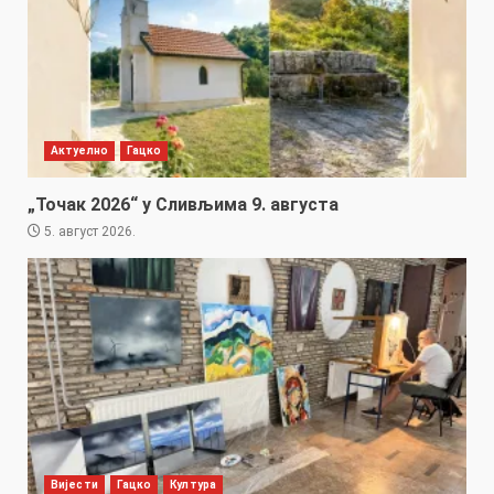
Актуелно
Гацко
„Точак 2026“ у Сливљима 9. августа
5. август 2026.
Вијести
Гацко
Култура