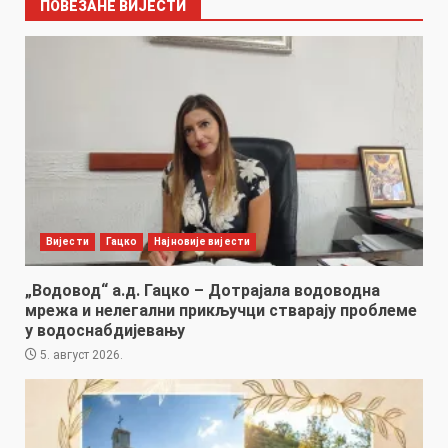
ПОВЕЗАНЕ ВИЈЕСТИ
Вијести
Гацко
Најновије вијести
„Водовод“ а.д. Гацко – Дотрајала водоводна
мрежа и нелегални прикључци стварају проблеме
у водоснабдијевању
5. август 2026.