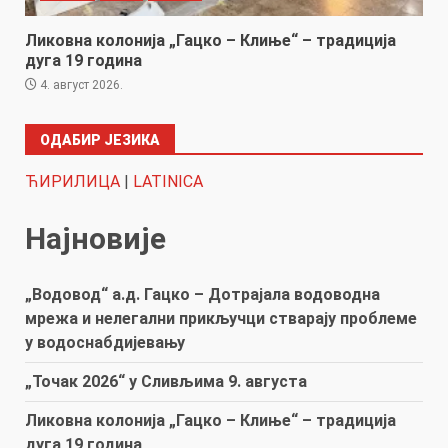
Ликовна колонија „Гацко – Клиње“ – традиција
дуга 19 година
4. август 2026.
ОДАБИР ЈЕЗИКА
ЋИРИЛИЦА
|
LATINICA
Најновије
„Водовод“ а.д. Гацко – Дотрајала водоводна
мрежа и нелегални прикључци стварају проблеме
у водоснабдијевању
„Точак 2026“ у Сливљима 9. августа
Ликовна колонија „Гацко – Клиње“ – традиција
дуга 19 година