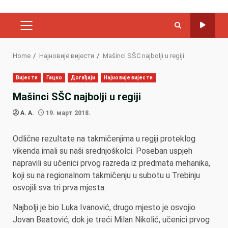
PRIMARY
MENU
Home
Најновије вијести
Mašinci SŠC najbolji u regiji
Вијести
Гацко
Догађаји
Најновије вијести
Mašinci SŠC najbolji u regiji
A. A.
19. март 2018.
Odlične rezultate na takmičenjima u regiji proteklog
vikenda imali su naši srednjoškolci. Poseban uspjeh
napravili su učenici prvog razreda iz predmata mehanika,
koji su na regionalnom takmičenju u subotu u Trebinju
osvojili sva tri prva mjesta.
Najbolji je bio Luka Ivanović, drugo mjesto je osvojio
Jovan Beatović, dok je treći Milan Nikolić, učenici prvog