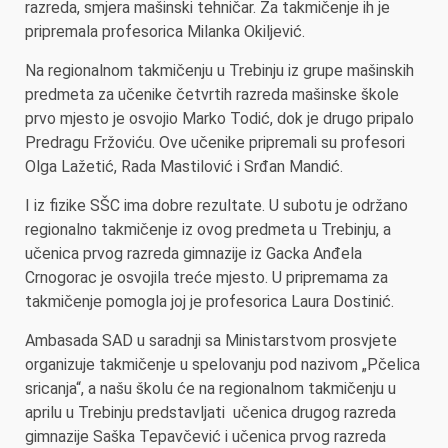
razreda, smjera mašinski tehničar. Za takmičenje ih je
pripremala profesorica Milanka Okiljević.
Na regionalnom takmičenju u Trebinju iz grupe mašinskih
predmeta za učenike četvrtih razreda mašinske škole
prvo mjesto je osvojio Marko Todić, dok je drugo pripalo
Predragu Fržoviću. Ove učenike pripremali su profesori
Olga Lažetić, Rada Mastilović i Srđan Mandić.
I iz fizike SŠC ima dobre rezultate. U subotu je održano
regionalno takmičenje iz ovog predmeta u Trebinju, a
učenica prvog razreda gimnazije iz Gacka Anđela
Crnogorac je osvojila treće mjesto. U pripremama za
takmičenje pomogla joj je profesorica Laura Dostinić.
Ambasada SAD u saradnji sa Ministarstvom prosvjete
organizuje takmičenje u spelovanju pod nazivom „Pčelica
sricanja“, a našu školu će na regionalnom takmičenju u
aprilu u Trebinju predstavljati učenica drugog razreda
gimnazije Saška Tepavčević i učenica prvog razreda