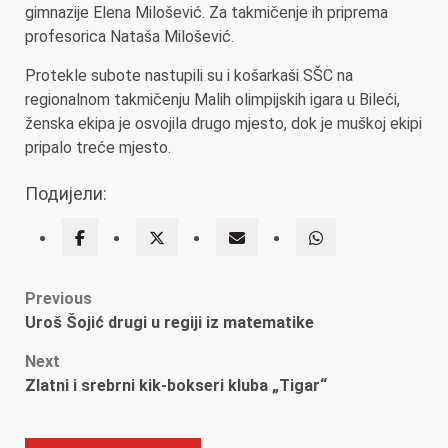
gimnazije Elena Milošević. Za takmičenje ih priprema
profesorica Nataša Milošević.
Protekle subote nastupili su i košarkaši SŠC na
regionalnom takmičenju Malih olimpijskih igara u Bileći,
ženska ekipa je osvojila drugo mjesto, dok je muškoj ekipi
pripalo treće mjesto.
Подијели:
Post
Previous
Uroš Šojić drugi u regiji iz matematike
navigation
Next
Zlatni i srebrni kik-bokseri kluba „Tigar“