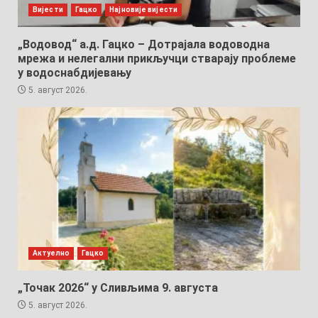
Вијести
Гацко
Најновије вијести
„Водовод“ а.д. Гацко – Дотрајала водоводна
мрежа и нелегални прикључци стварају проблеме
у водоснабдијевању
5. август 2026.
Актуелно
Гацко
„Точак 2026“ у Сливљима 9. августа
5. август 2026.