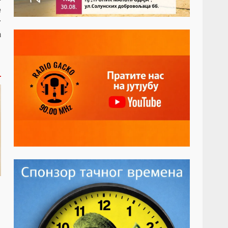
е
г
а