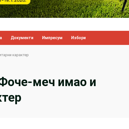
а
Документи
Импресум
Избори
итарни карактер
 Фоче-меч имао и
ктер