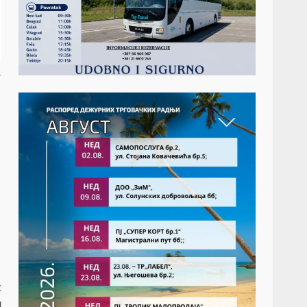
у
t
и