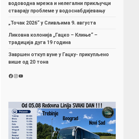
водоводна мрежа и нелегални прикључци
стварају проблеме у водоснабдијевању
„Точак 2026“ у Сливљима 9. августа
Ликовна колонија „Гацко – Клиње“ –
традиција дуга 19 година
Завршен откуп вуне у Гацку- прикупљено
више од 20 тона
Facebook
Instagram
YouTube