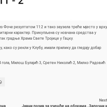
из Фоче резултатом 11:2 и тако заузела треће мјесто у врх
нитарни карактер. Прикупљена су новчана средства у
так градње Храма Свете Тројице у Гацку.
, како су рекли у Клубу, имали прилику да гледају добар
4 гола, Милош Булајић 3, Сретен Николић 2, Милко Радовић
Nex
рна
Јавни позив за учешће на обукама „Започни 