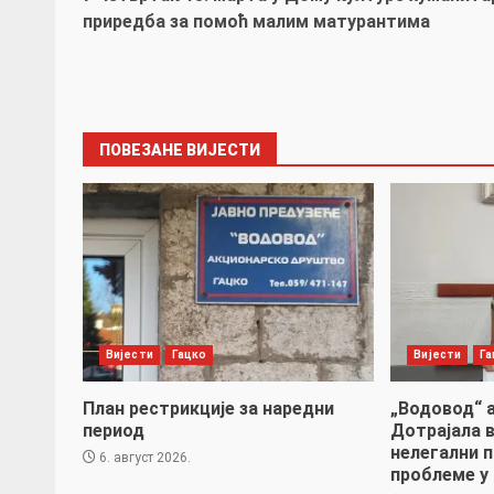
navigation
приредба за помоћ малим матурантима
ПОВЕЗАНЕ ВИЈЕСТИ
Вијести
Гацко
Вијести
Га
План рестрикције за наредни
„Водовод“ а
период
Дотрајала 
нелегални 
6. август 2026.
проблеме у