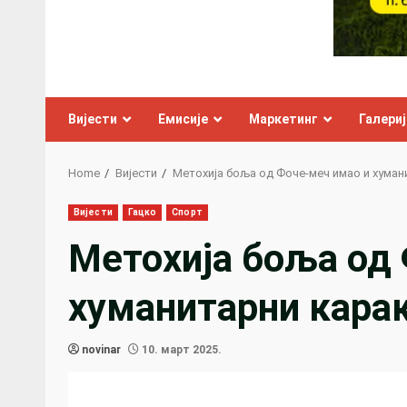
Вијести
Емисије
Маркетинг
Галериј
Home
Вијести
Метохија боља од Фоче-меч имао и хуман
Вијести
Гацко
Спорт
Метохија боља од
хуманитарни кара
novinar
10. март 2025.