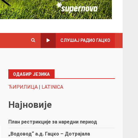
СЛУШАЈ РАДИО ГАЦКО
ОДАБИР ЈЕЗИКА
ЋИРИЛИЦА
|
LATINICA
Најновије
План рестрикције за наредни период
„Водовод“ а.д. Гацко – Дотрајала