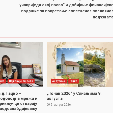
унаприједи свој посао“ и добијање финансијск
подршке за покретање сопственог пословно
подухват
цко
Најновије вијести
Актуелно
Гацко
.д. Гацко –
„Точак 2026“ у Сливљима 9.
водоводна мрежа и
августа
прикључци стварају
5. август 2026.
 водоснабдијевању