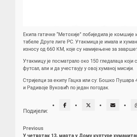
Екипа гатачке “Метохије” побиједила је комшије 
табеле Друге лиге РС. Утакмица је имала и хума
износу од 660 КМ, које су намијењене за заврше
Утакмицу је посматрало око 150 гледалаца који су
футсал, али и да учествују у овој хуманој мисији.
Стријелци за екипу Гацка или су: Бошко Пушара 
и Радивоје Вуковић по један погодак.
Подијели:
Post
Previous
У четвртак 13. марта у Дому културе хуманита