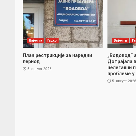
Вијести
Гацко
Вијести
Га
План рестрикције за наредни
„Водовод“ а
период
Дотрајала 
нелегални 
6. август 2026.
проблеме у
5. август 2026