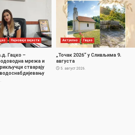
цко
Најновије вијести
Актуелно
Гацко
.д. Гацко –
„Точак 2026“ у Сливљима 9.
водоводна мрежа и
августа
прикључци стварају
5. август 2026.
 водоснабдијевању
.