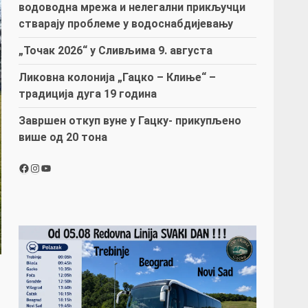
водоводна мрежа и нелегални прикључци
стварају проблеме у водоснабдијевању
„Точак 2026“ у Сливљима 9. августа
Ликовна колонија „Гацко – Клиње“ –
традиција дуга 19 година
Завршен откуп вуне у Гацку- прикупљено
више од 20 тона
Facebook
Instagram
YouTube