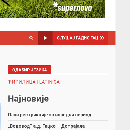
СЛУШАЈ РАДИО ГАЦКО
ОДАБИР ЈЕЗИКА
ЋИРИЛИЦА
|
LATINICA
Најновије
План рестрикције за наредни период
„Водовод“ а.д. Гацко – Дотрајала