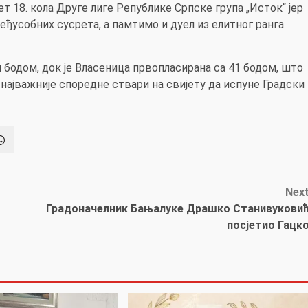
ет 18. кола Друге лиге Републике Српске група „Исток“ јер
међусобних сусрета, а памтимо и дуел из елитног ранга
м бодом, док је Власеница првопласирана са 41 бодом, што
најважније споредне ствари на свијету да испуне Градски
Nex
Градоначелник Бањалуке Драшко Станивукови
посјетио Гацк