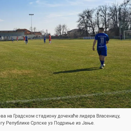
ова на Градском стадиону дочекаће лидера Власеницу,
лигу Републике Српске уз Подриње из Јање.