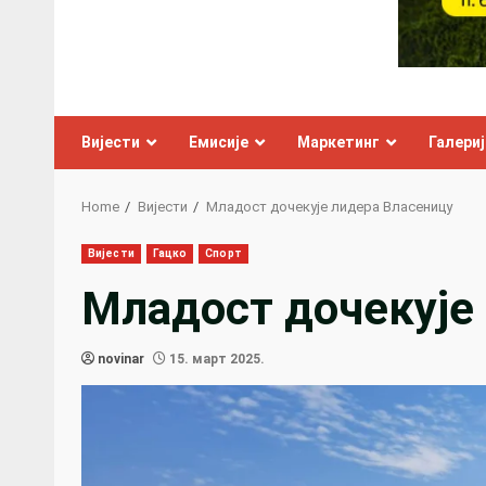
Вијести
Емисије
Маркетинг
Галериј
Home
Вијести
Младост дочекује лидера Власеницу
Вијести
Гацко
Спорт
Младост дочекује
novinar
15. март 2025.