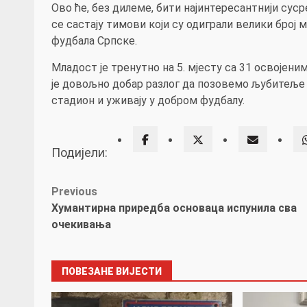
Ово ће, без дилеме, бити најинтересантнији суср
се састају тимови који су одиграли велики број 
фудбала Српске.
Младост је тренутно на 5. мјесту са 31 освојени
је довољно добар разлог да позовемо љубитеље 
стадион и уживају у добром фудбалу.
Подијели:
Post
Previous
Хумантирна приредба основаца испунила сва
navigation
очекивања
ПОВЕЗАНЕ ВИЈЕСТИ