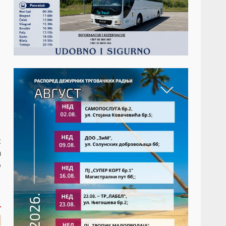
t
ћ
о