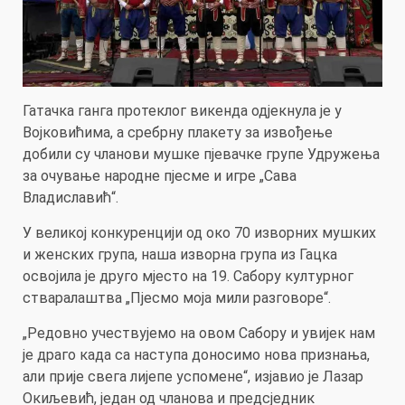
Гатачка ганга протеклог викенда одјекнула је у
Војковићима, а сребрну плакету за извођење
добили су чланови мушке пјевачке групе Удружења
за очување народне пјесме и игре „Сава
Владиславић“.
У великој конкуренцији од око 70 изворних мушких
и женских група, наша изворна група из Гацка
освојила је друго мјесто на 19. Сабору културног
стваралаштва „Пјесмо моја мили разговоре“.
„Редовно учествујемо на овом Сабору и увијек нам
је драго када са наступа доносимо нова признања,
али прије свега лијепе успомене“, изјавио је Лазар
Окиљевић, један од чланова и предсједник