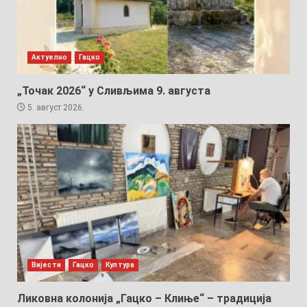
Актуелно
Гацко
„Точак 2026“ у Сливљима 9. августа
5. август 2026.
Вијести
Гацко
Култура
Ликовна колонија „Гацко – Клиње“ – традиција