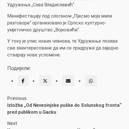
Удружења „Сава Владиславић“.
Манифестацију под слоганом „Пјесмо моја мили
разговоре“ организовало је Српско културно-
умјетничко друштво „Војковићи“.
У току је упис нових чланова, те Удружење позива
све заинтересоване да им се придруже да заједно
стварају нове успомене.
Подијели:
Post
Previous
Izložba „Od Nevesinjske puške do Solunskog fronta“
navigation
pred publikom u Gacku
Next