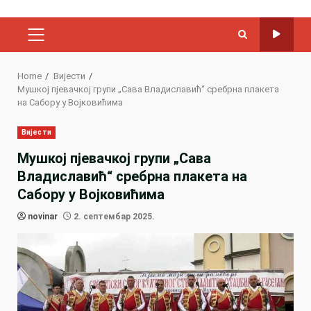
PRIMARY
MENU
Home
Вијести
Мушкој пјевачкој групи „Сава Владиславић“ сребрна плакета
на Сабору у Војковићима
Вијести
Мушкој пјевачкој групи „Сава
Владиславић“ сребрна плакета на
Сабору у Војковићима
novinar
2. септембар 2025.