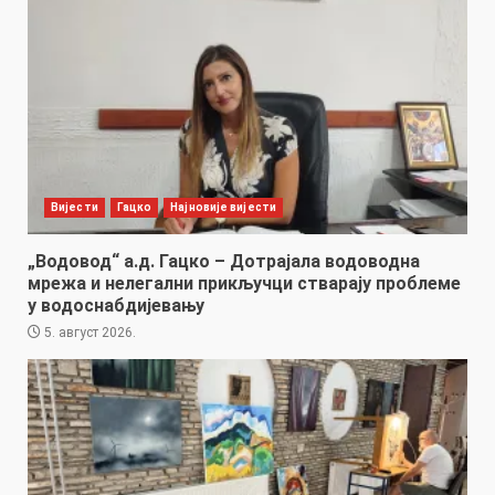
Вијести
Гацко
Најновије вијести
„Водовод“ а.д. Гацко – Дотрајала водоводна
мрежа и нелегални прикључци стварају проблеме
у водоснабдијевању
5. август 2026.