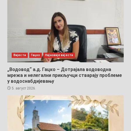
Вијести
Гацко
Најновије вијести
„Водовод“ а.д. Гацко – Дотрајала водоводна
мрежа и нелегални прикључци стварају проблеме
у водоснабдијевању
5. август 2026.