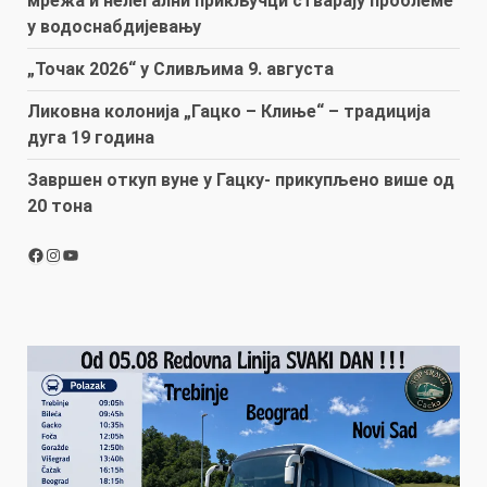
мрежа и нелегални прикључци стварају проблеме
у водоснабдијевању
„Точак 2026“ у Сливљима 9. августа
Ликовна колонија „Гацко – Клиње“ – традиција
дуга 19 година
Завршен откуп вуне у Гацку- прикупљено више од
20 тона
Facebook
Instagram
YouTube