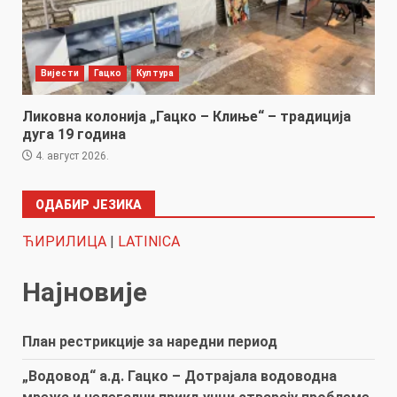
Вијести
Гацко
Култура
Ликовна колонија „Гацко – Клиње“ – традиција
дуга 19 година
4. август 2026.
ОДАБИР ЈЕЗИКА
ЋИРИЛИЦА
|
LATINICA
Најновије
План рестрикције за наредни период
„Водовод“ а.д. Гацко – Дотрајала водоводна