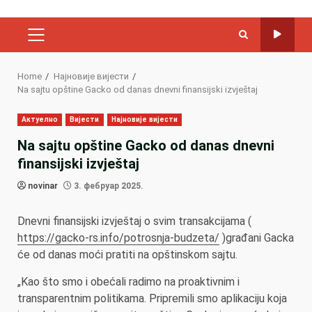
PRIMARY
MENU
Home
Најновије вијести
Na sajtu opštine Gacko od danas dnevni finansijski izvještaj
Актуелно
Вијести
Најновије вијести
Na sajtu opštine Gacko od danas dnevni
finansijski izvještaj
novinar
3. фебруар 2025.
Dnevni finansijski izvještaj o svim transakcijama (
https://gacko-rs.info/potrosnja-budzeta/
)građani Gacka
će od danas moći pratiti na opštinskom sajtu.
„Kao što smo i obećali radimo na proaktivnim i
transparentnim politikama. Pripremili smo aplikaciju koja