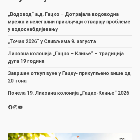
„Водовод“ а.д. Гацко – Дотрајала водоводна
мрежа и нелегални прикључци стварају проблеме
у водоснабдијевању
„Точак 2026“ у Сливљима 9. августа
Ликовна колонија „Гацко – Клиње“ – традиција
дуга 19 година
Завршен откуп вуне у Гацку- прикупљено више од
20 тона
Почела 19. Ликовна колонија „Гацко-Клиње“ 2026
Facebook
Instagram
YouTube