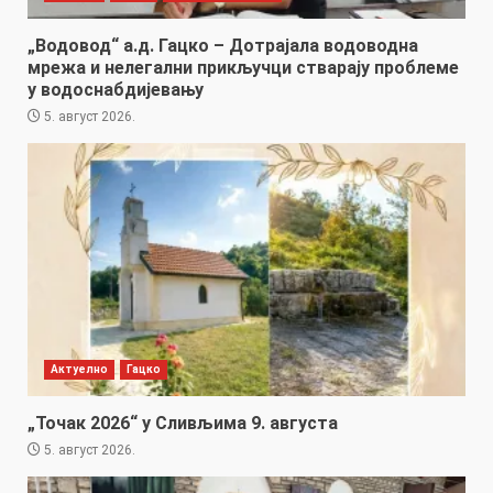
„Водовод“ а.д. Гацко – Дотрајала водоводна
мрежа и нелегални прикључци стварају проблеме
у водоснабдијевању
5. август 2026.
Актуелно
Гацко
„Точак 2026“ у Сливљима 9. августа
5. август 2026.