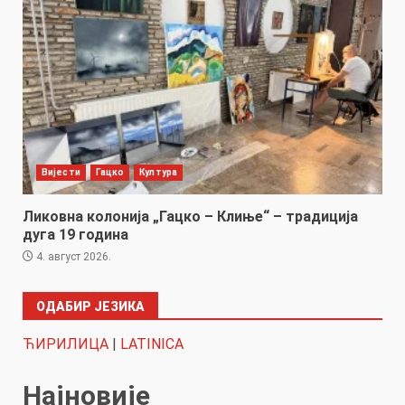
Вијести
Гацко
Култура
Ликовна колонија „Гацко – Клиње“ – традиција
дуга 19 година
4. август 2026.
ОДАБИР ЈЕЗИКА
ЋИРИЛИЦА
|
LATINICA
Најновије