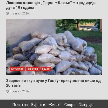
Ликовна колонија „Гацко – Клиње“ – традиција
дуга 19 година
4. август 2026.
Актуелно
Вијести
Гацко
Завршен откуп вуне у Гацку- прикупљено више од
20 тона
3. август 2026.
Почетна
Вијести
Живот
Спорт
Галерија