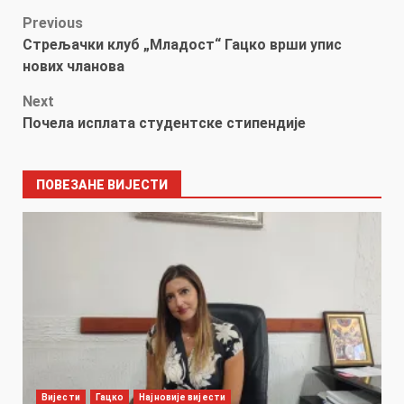
Post
Previous
Стрељачки клуб „Младост“ Гацко врши упис
navigation
нових чланова
Next
Почела исплата студентске стипендије
ПОВЕЗАНЕ ВИЈЕСТИ
Вијести
Гацко
Најновије вијести