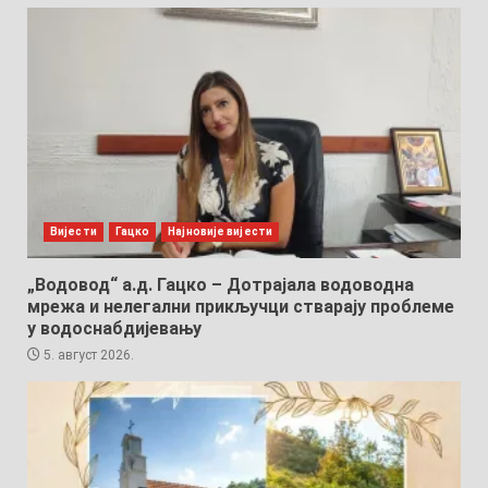
Вијести
Гацко
Најновије вијести
„Водовод“ а.д. Гацко – Дотрајала водоводна
мрежа и нелегални прикључци стварају проблеме
у водоснабдијевању
5. август 2026.