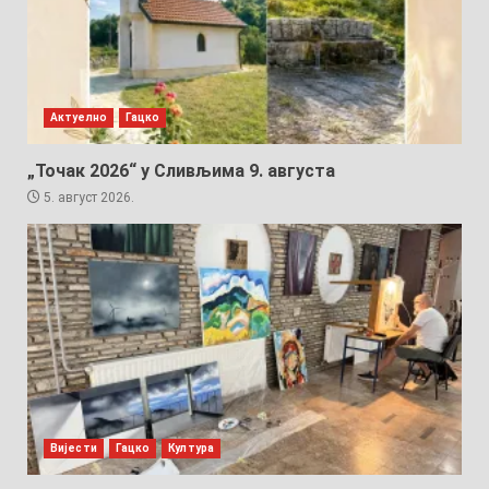
Актуелно
Гацко
„Точак 2026“ у Сливљима 9. августа
5. август 2026.
Вијести
Гацко
Култура