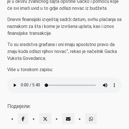
je u okviru zvaničnog sajta opštine Gacko i pomoću koje
će svi imati uvid u to gdje odlazi novac iz budžeta.
Dnevni finansijski izvještaj sadrži datum, svrhu plaćanja sa
naznakom za šta i kome je izvršena uplata, kao i iznos
finansijske transakcije.
To su sredstva građana i oni imaju apsolutno pravo da
znaju kuda odlazi njihov novac“, rekao je načelnik Gacka
Vukota Govedarica.
Više u tonskom zapisu:
Подијели: