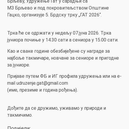
Брљеву, Удружење Гат у сарадњи са
МЗ Брљево и под покровитељством Општине
Гацко, организује 5. Брдску трку „ГАТ 2026“.
Трка ће се одржати у недељу 07.јуна 2026. Tрка
јуниора почиње у 14.30 сати а сениора у 15.00 сати.
Као и сваке године обезбијеђене су награде за
најбоље такмичаре, новчане за сениоре и пригодне
за јуниоре.
Пријаве путем ФБ и ИГ профила удружења или на e-
mail udruzenje.gat@gmail.com
(име, презиме и година рођења).
Дођите да се дружимо, уживамо у природи и
такмичимо.
Подијели: