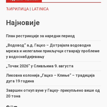
ЋИРИЛИЦА
|
LATINICA
Најновије
План рестрикције за наредни период
„Водовод“ а.д. Гацко – Дотрајала водоводна
мрежа и нелегални прикључци стварају проблеме
у водоснабдијевању
„Точак 2026“ у Сливљима 9. августа
Ликовна колонија „Гацко – Клиње“ – традиција
дуга 19 година
Завршен откуп вуне у Гацку- прикупљено више од
20 тона
Facebook
Instagram
YouTube