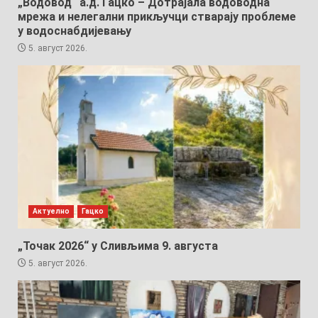
„Водовод“ а.д. Гацко – Дотрајала водоводна
мрежа и нелегални прикључци стварају проблеме
у водоснабдијевању
5. август 2026.
Актуелно
Гацко
„Точак 2026“ у Сливљима 9. августа
5. август 2026.