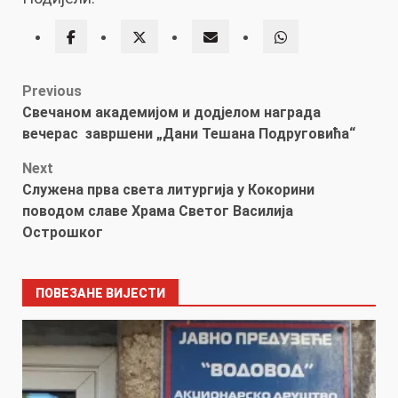
Post
Previous
Свечаном академијом и додјелом награда
navigation
вечерас завршени „Дани Тешана Подруговића“
Next
Служена прва света литургија у Кокорини
поводом славе Храма Светог Василија
Острошког
ПОВЕЗАНЕ ВИЈЕСТИ