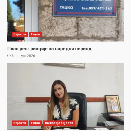
Вијести
Гацко
План рестрикције за наредни период
6. август 2026.
Вијести
Гацко
Најновије вијести