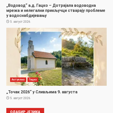
„Водовод“ а.д. Гацко – Дотрајала водоводна
мрежа и нелегални прикључци стварају проблеме
у водоснабдијевању
5. август 2026.
Актуелно
Гацко
„Точак 2026“ у Сливљима 9. августа
5. август 2026.
ОДАБИР ЈЕЗИКА