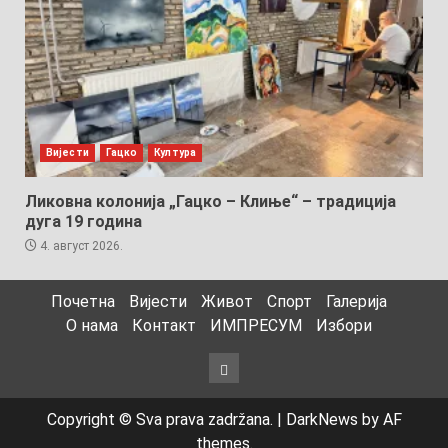
Вијести
Гацко
Култура
Ликовна колонија „Гацко – Клиње“ – традиција
дуга 19 година
4. август 2026.
Почетна
Вијести
Живот
Спорт
Галерија
О нама
Контакт
ИМПРЕСУМ
Избори
Избори
Copyright © Sva prava zadržana.
|
DarkNews
by AF
themes.