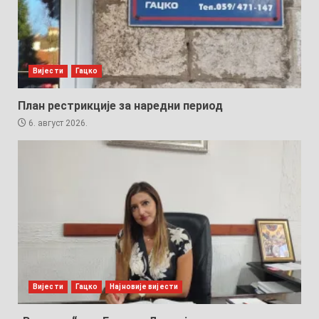
Вијести
Гацко
План рестрикције за наредни период
6. август 2026.
Вијести
Гацко
Најновије вијести