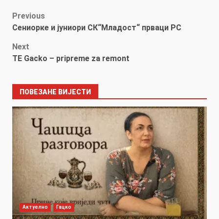
Post
Previous
Сениорке и јуниори СК“Младост“ прваци РС
navigation
Next
TE Gacko – pripreme za remont
ПОВЕЗАНЕ ВИЈЕСТИ
Актуелно
Гацко