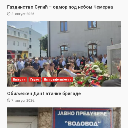
Газдинство Супић – одмор под небом Чемерна
8. август 2026.
Вијести
Гацко
Најновије вијести
Обиљежен Дан Гатачке бригаде
7. август 2026.