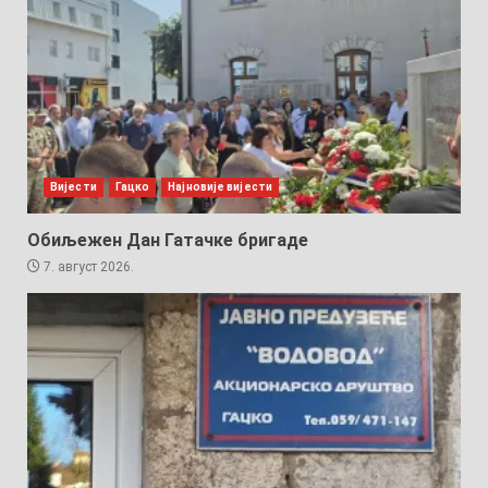
Вијести
Гацко
Најновије вијести
Обиљежен Дан Гатачке бригаде
7. август 2026.