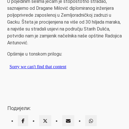
U pojedinim selima ječam je stopostotno stradao,
saznajemo od Dragane Milović diplomiranog inženjera
poljoprivrede zaposlenoj u Zemljoradničkoj zadruzi u
Gacku. Šteta je procijenjena na više od 30 hiljada maraka,
a najviše su stradali usjevi na području Starih Dulića,
potvrdio nam je zamjenik načelnika naše opštine Radojica
Antunović.
Opširnije u tonskom prilogu:
Подијели: