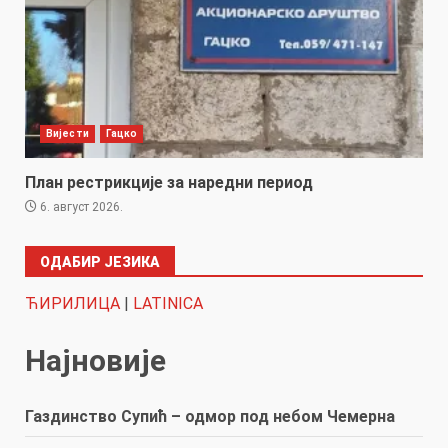
Вијести
Гацко
План рестрикције за наредни период
6. август 2026.
ОДАБИР ЈЕЗИКА
ЋИРИЛИЦА
|
LATINICA
Најновије
Газдинство Супић – одмор под небом Чемерна