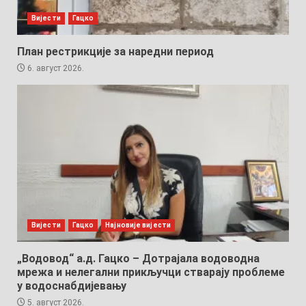
Вијести
Гацко
План рестрикције за наредни период
6. август 2026.
Вијести
Гацко
Најновије вијести
„Водовод“ а.д. Гацко – Дотрајала водоводна
мрежа и нелегални прикључци стварају проблеме
у водоснабдијевању
5. август 2026.