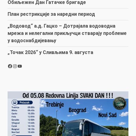
Обиљежен Дан Гатачке бригаде
План рестрикције за наредни период
„Водовод“ а.д. Гацко – Дотрајала водоводна
мрежа и нелегални прикључци стварају проблеме
у водоснабдијевању
„Точак 2026“ у Сливљима 9. августа
Facebook
Instagram
YouTube