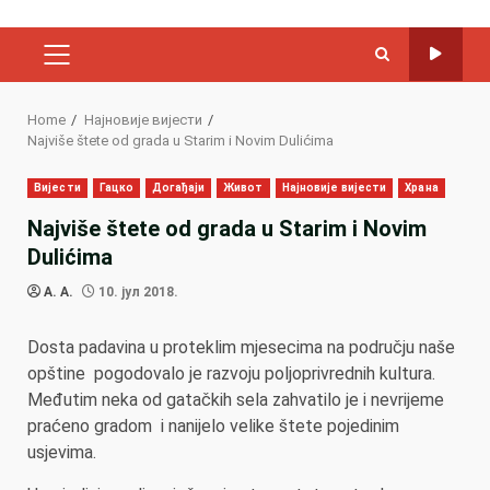
PRIMARY
MENU
Home
Најновије вијести
Najviše štete od grada u Starim i Novim Dulićima
Вијести
Гацко
Догађаји
Живот
Најновије вијести
Храна
Najviše štete od grada u Starim i Novim
Dulićima
A. A.
10. јул 2018.
Dosta padavina u proteklim mjesecima na području naše
opštine pogodovalo je razvoju poljoprivrednih kultura.
Međutim neka od gatačkih sela zahvatilo je i nevrijeme
praćeno gradom i nanijelo velike štete pojedinim
usjevima.