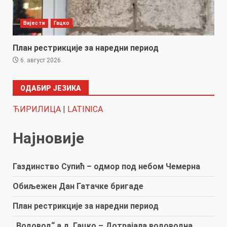
Вијести
Гацко
План рестрикције за наредни период
6. август 2026.
ОДАБИР ЈЕЗИКА
ЋИРИЛИЦА
|
LATINICA
Најновије
Газдинство Супић – одмор под небом Чемерна
Обиљежен Дан Гатачке бригаде
План рестрикције за наредни период
„Водовод“ а.д. Гацко – Дотрајала водоводна