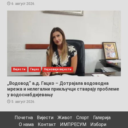
6. август 2026.
Вијести
Гацко
Најновије вијести
„Водовод“ а.д. Гацко – Дотрајала водоводна
мрежа и нелегални прикључци стварају проблеме
у водоснабдијевању
5. август 2026.
Почетна
Вијести
Живот
Спорт
Галерија
О нама
Контакт
ИМПРЕСУМ
Избори