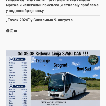
мрежа и нелегални прикључци стварају проблеме
у водоснабдијевању
„Точак 2026“ у Сливљима 9. августа
Facebook
Instagram
YouTube