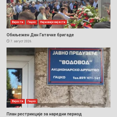
Вијести
Гацко
Најновије вијести
Обиљежен Дан Гатачке бригаде
7. август 2026.
Вијести
Гацко
План рестрикције за наредни период