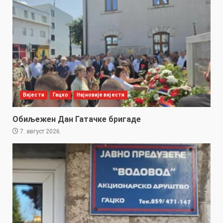
Вијести
Гацко
Најновије вијести
Обиљежен Дан Гатачке бригаде
7. август 2026.