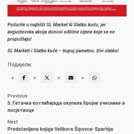
Požurite u najbliži SL Market ili Slatku kuću, jer
avgustovska akcija donosi odlične cijene koje se ne
propuštaju!
SL Marketi i Slatke kuće – kupuj pametno, živi slatko!
Подијели:
Post
Previous
5. Гатачка котлићијада окупила бројне учеснике и
navigation
посјетиоце
Next
Predstavljena knjiga Velibora Šipovca- Eparhija