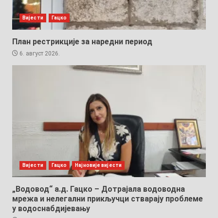
Вијести
Гацко
План рестрикције за наредни период
6. август 2026.
Вијести
Гацко
Најновије вијести
„Водовод“ а.д. Гацко – Дотрајала водоводна
мрежа и нелегални прикључци стварају проблеме
у водоснабдијевању