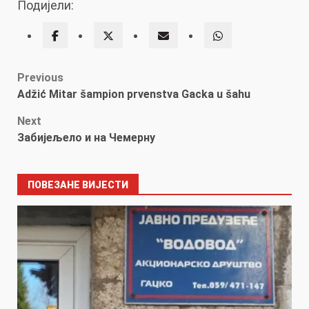
Подијели:
записа
Post
Previous
Adžić Mitar šampion prvenstva Gacka u šahu
navigation
Next
Забијељело и на Чемерну
ПОВЕЗАНЕ ВИЈЕСТИ