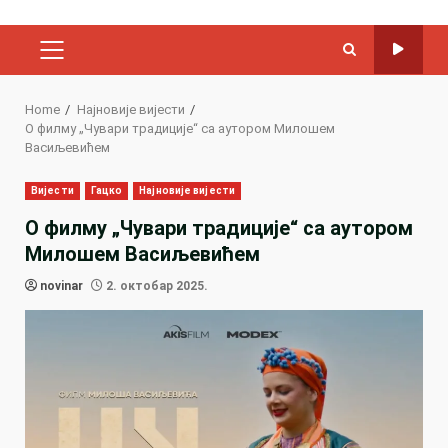
PRIMARY
MENU
Home
Најновије вијести
О филму „Чувари традиције“ са аутором Милошем
Васиљевићем
Вијести
Гацко
Најновије вијести
О филму „Чувари традиције“ са аутором
Милошем Васиљевићем
novinar
2. октобар 2025.