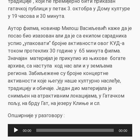
традиције“, који ће премијерно бити приказан
гатачкој публици у петак 3. октобра у Дому културе
у 19 часова и 30 минута.
Аутор филма, новинар Милош Васиљевић каже да је
посао био изазован али да је са екипом сарадника
успио „упаковати“ бројне активности овог КУД-а
током протеклих 30 године у 65 минута филма.
Значајан материјал је прикупио из њихове богате
архиве, са наступа код нас али и у земљама
региона. Забиљежене су бројне концертне
активности које његују наше културно наслеђе,
традицију и обичаје. Један дио материјала је
снимљен на атрактивним локацијама, у Гатачком
пољу, на брду Гат, на језеру Клиње и сл.
Опширније у разговору :
Прегледач
00:00
00:00
звучних