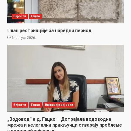
Вијести
Гацко
План рестрикције за наредни период
6. август 2026.
Вијести
Гацко
Најновије вијести
„Водовод“ а.д. Гацко – Дотрајала водоводна
мрежа и нелегални прикључци стварају проблеме
у водоснабдијевању