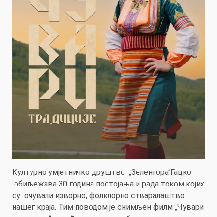
Културно умјетничко друштво „Зеленгора“Гацко
обиљежава 30 година постојања и рада током којих
су очували изворно, фолклорно стваралаштво
нашег краја. Тим поводом је снимљен филм „Чувари