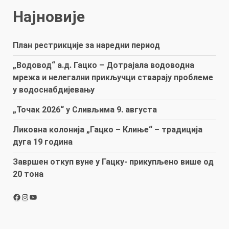
Најновије
План рестрикције за наредни период
„Водовод“ а.д. Гацко – Дотрајала водоводна
мрежа и нелегални прикључци стварају проблеме
у водоснабдијевању
„Точак 2026“ у Сливљима 9. августа
Ликовна колонија „Гацко – Клиње“ – традиција
дуга 19 година
Завршен откуп вуне у Гацку- прикупљено више од
20 тона
Facebook
Instagram
YouTube