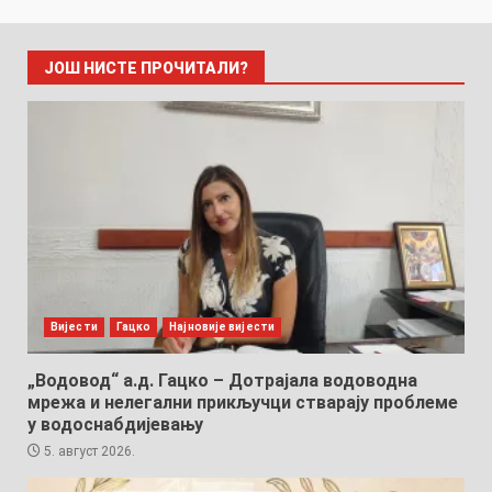
ЈОШ НИСТЕ ПРОЧИТАЛИ?
Вијести
Гацко
Најновије вијести
„Водовод“ а.д. Гацко – Дотрајала водоводна
мрежа и нелегални прикључци стварају проблеме
у водоснабдијевању
5. август 2026.