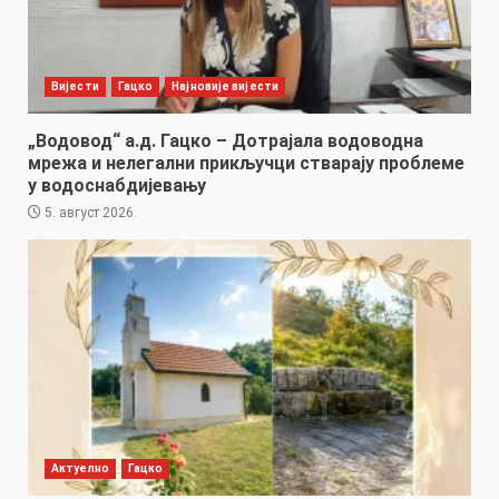
Вијести
Гацко
Најновије вијести
„Водовод“ а.д. Гацко – Дотрајала водоводна
мрежа и нелегални прикључци стварају проблеме
у водоснабдијевању
5. август 2026.
Актуелно
Гацко