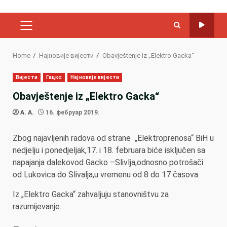
PRIMARY
MENU
Home
Најновије вијести
Obavještenje iz „Elektro Gacka“
Вијести
Гацко
Најновије вијести
Obavještenje iz „Elektro Gacka“
A. A.
16. фебруар 2019.
Zbog najavljenih radova od strane „Elektroprenosa“ BiH u
nedjelju i ponedjeljak,17. i 18. februara biće isključen sa
napajanja dalekovod Gacko –Slivlja,odnosno potrošači
od Lukovica do Slivalja,u vremenu od 8 do 17 časova.
Iz „Elektro Gacka“ zahvaljuju stanovništvu za
razumijevanje.