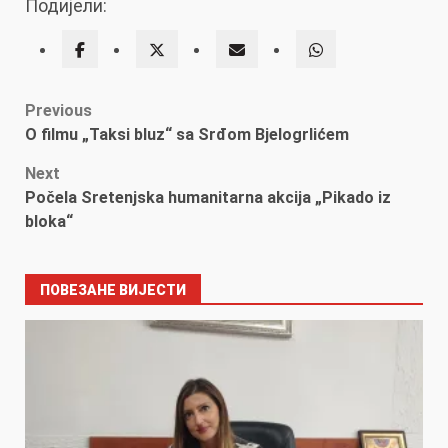
Подијели:
Post
Previous
O filmu „Taksi bluz“ sa Srđom Bjelogrlićem
navigation
Next
Počela Sretenjska humanitarna akcija „Pikado iz
bloka“
ПОВЕЗАНЕ ВИЈЕСТИ