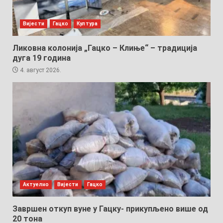
Вијести
Гацко
Култура
Ликовна колонија „Гацко – Клиње“ – традиција
дуга 19 година
4. август 2026.
Актуелно
Вијести
Гацко
Завршен откуп вуне у Гацку- прикупљено више од
20 тона