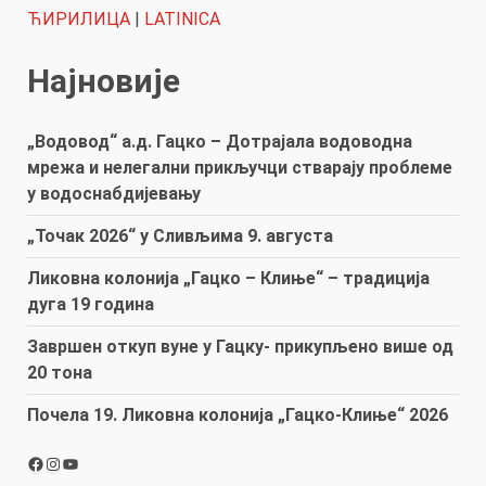
ЋИРИЛИЦА
|
LATINICA
Најновије
„Водовод“ а.д. Гацко – Дотрајала водоводна
мрежа и нелегални прикључци стварају проблеме
у водоснабдијевању
„Точак 2026“ у Сливљима 9. августа
Ликовна колонија „Гацко – Клиње“ – традиција
дуга 19 година
Завршен откуп вуне у Гацку- прикупљено више од
20 тона
Почела 19. Ликовна колонија „Гацко-Клиње“ 2026
Facebook
Instagram
YouTube