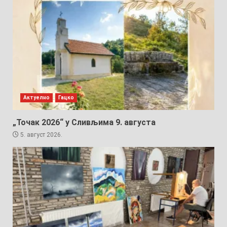
Актуелно
Гацко
„Точак 2026“ у Сливљима 9. августа
5. август 2026.