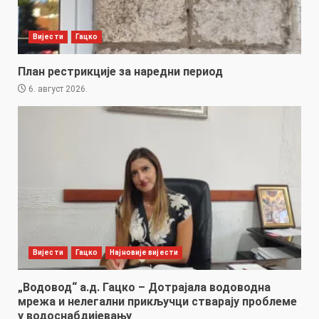
Вијести
Гацко
План рестрикције за наредни период
6. август 2026.
Вијести
Гацко
Најновије вијести
„Водовод“ а.д. Гацко – Дотрајала водоводна
мрежа и нелегални прикључци стварају проблеме
у водоснабдијевању