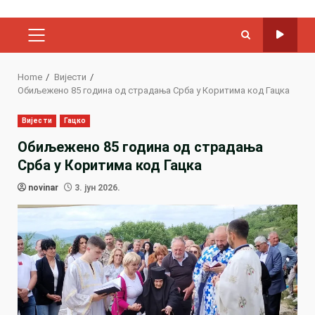
PRIMARY
MENU
Home
Вијести
Обиљежено 85 година од страдања Срба у Коритима код Гацка
Вијести
Гацко
Обиљежено 85 година од страдања
Срба у Коритима код Гацка
novinar
3. јун 2026.