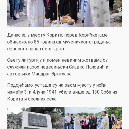
Данас је, у мјесту Корита, поред Корићке јаме
обиљежено 85 година од мученичког страдања
српског народа овог краја.
Свету литургију и помен невиним жртвама су
служили парох невесињски Славко Лаловић и
автовачки Миодраг Вртикапа.
Подсјећамо, усташе су на овом мјесту у ноћи
између 3. и 4. јуна 1941. убиле више од 130 Срба из
Корита и околних села.