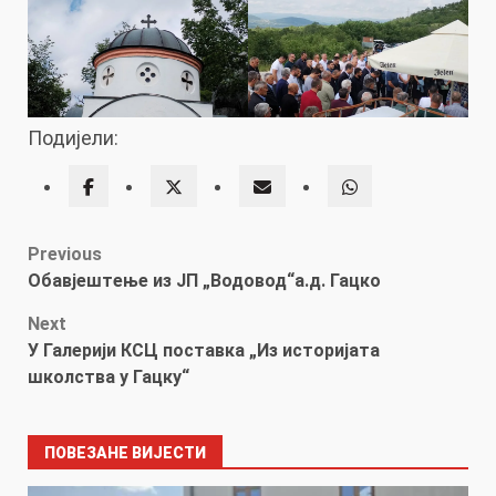
Подијели:
Post
Previous
Обавјештење из ЈП „Водовод“а.д. Гацко
navigation
Next
У Галерији КСЦ поставка „Из историјата
школства у Гацку“
ПОВЕЗАНЕ ВИЈЕСТИ