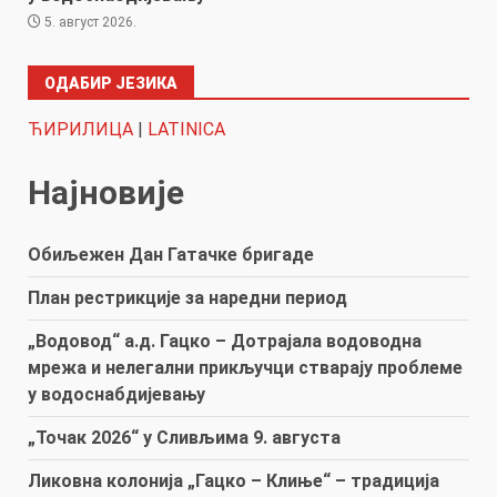
5. август 2026.
ОДАБИР ЈЕЗИКА
ЋИРИЛИЦА
|
LATINICA
Најновије
Обиљежен Дан Гатачке бригаде
План рестрикције за наредни период
„Водовод“ а.д. Гацко – Дотрајала водоводна
мрежа и нелегални прикључци стварају проблеме
у водоснабдијевању
„Точак 2026“ у Сливљима 9. августа
Ликовна колонија „Гацко – Клиње“ – традиција