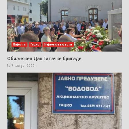
Вијести
Гацко
Најновије вијести
Обиљежен Дан Гатачке бригаде
7. август 2026.