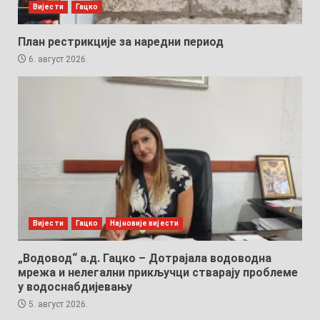
Вијести
Гацко
План рестрикције за наредни период
6. август 2026.
Вијести
Гацко
Најновије вијести
„Водовод“ а.д. Гацко – Дотрајала водоводна
мрежа и нелегални прикључци стварају проблеме
у водоснабдијевању
5. август 2026.