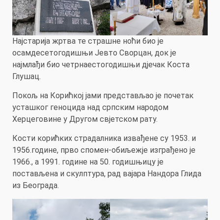
Најстарија жртва те страшне ноћи био је
осамдесетогодишњи Јевто Сворцан, док је
најмлађи био четрнаестогодишњи дјечак Коста
Глушац.
Покољ на Корићкој јами представљао је почетак
усташког геноцида над српским народом
Херцеговине у Другом свјетском рату.
Кости корићких страдалника извађене су 1953. и
1956.године, прво спомен-обиљежје изграђено је
1966., а 1991. године на 50. годишњицу је
постављена и скулптура, рад вајара Нандора Глида
из Београда.