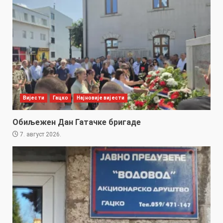
Вијести
Гацко
Најновије вијести
Обиљежен Дан Гатачке бригаде
7. август 2026.