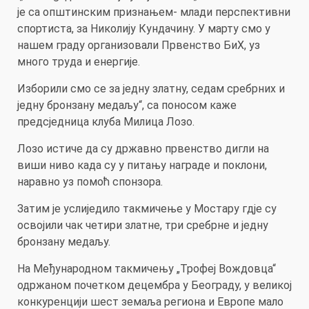
је са општинским признањем- млади перспективни
спортиста, за Николију Кундачину. У марту смо у
нашем граду организовали Првенство БиХ, уз
много труда и енергије.
Изборили смо се за једну златну, седам сребрних и
једну бронзану медаљу“, са поносом каже
предсједница клуба Милица Лозо.
Лозо истиче да су државно првенство дигли на
виши ниво када су у питању награде и поклони,
наравно уз помоћ спонзора.
Затим је услиједило такмичење у Мостару гдје су
освојили чак четири златне, три сребрне и једну
бронзану медаљу.
На Међународном такмичењу „Трофеј Вождовца“
одржаном почетком децембра у Београду, у великој
конкуренцији шест земаља региона и Европе мало