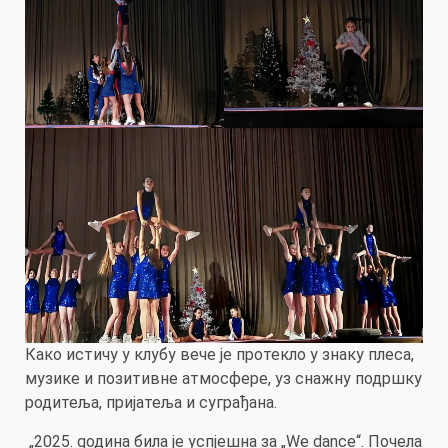
Како истичу у клубу вече је протекло у знаку плеса,
музике и позитивне атмосфере, уз снажну подршку
родитеља, пријатеља и суграђана.
„2025. gодина била је успјешна за „We dance“. Почела