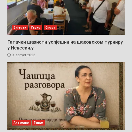
Вијести
Гацко
Спорт
Гатачки шахисти успјешни на шаховском турниру
у Невесињу
9. август 2026.
Актуелно
Гацко