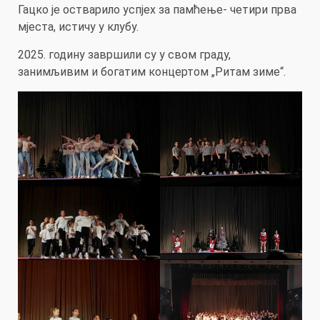
Гацко је остварило успјех за памћење- четири прва
мјеста, истичу у клубу.
2025. годину завршили су у свом граду,
занимљивим и богатим концертом „Ритам зиме“.