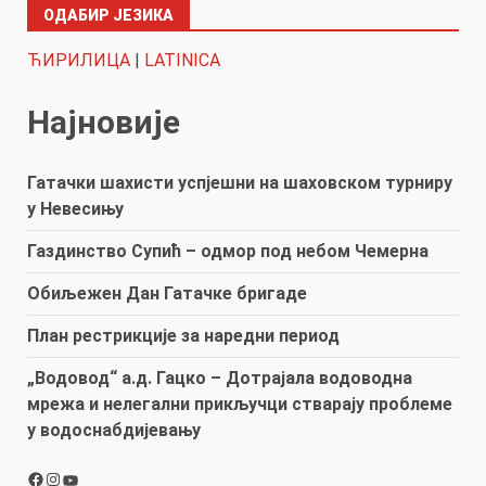
ОДАБИР ЈЕЗИКА
ЋИРИЛИЦА
|
LATINICA
Најновије
Гатачки шахисти успјешни на шаховском турниру
у Невесињу
Газдинство Супић – одмор под небом Чемерна
Обиљежен Дан Гатачке бригаде
План рестрикције за наредни период
„Водовод“ а.д. Гацко – Дотрајала водоводна
мрежа и нелегални прикључци стварају проблеме
у водоснабдијевању
Facebook
Instagram
YouTube