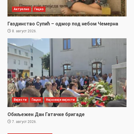
Актуелно
Гацко
Газдинство Супић – одмор под небом Чемерна
8. август 2026.
Вијести
Гацко
Најновије вијести
Обиљежен Дан Гатачке бригаде
7. август 2026.