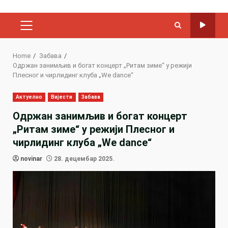
PRIMARY
MENU
Home
Забава
Одржан занимљив и богат концерт „Ритам зиме“ у режији
Плесног и чирлидинг клуба „We dance“
Актуелно
Вијести
Забава
Одржан занимљив и богат концерт
„Ритам зиме“ у режији Плесног и
чирлидинг клуба „We dance“
novinar
28. децембар 2025.