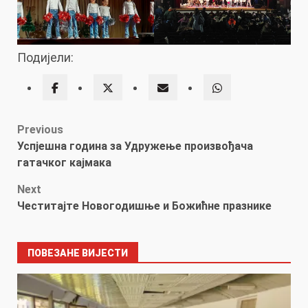
Подијели:
Post
Previous
Успјешна година за Удружење произвођача
navigation
гатачког кајмака
Next
Честитајте Новогодишње и Божићне празникe
ПОВЕЗАНЕ ВИЈЕСТИ