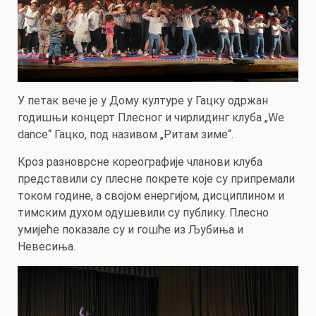
У петак вече је у Дому културе у Гацку одржан
годишњи концерт Плесног и чирлидинг клуба „Wе
dance“ Гацко, под називом „Ритам зиме“.
Кроз разноврсне кореографије чланови клуба
представили су плесне покрете које су припремали
током године, а својом енергијом, дисциплином и
тимским духом одушевили су публику. Плесно
умијеће показале су и гошће из Љубиња и
Невесиња.