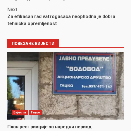
navigation
Next
Za efikasan rad vatrogasaca neophodna je dobra
tehnička opremljenost
ПОВЕЗАНЕ ВИЈЕСТИ
Вијести
Гацко
План рестрикције за наредни период