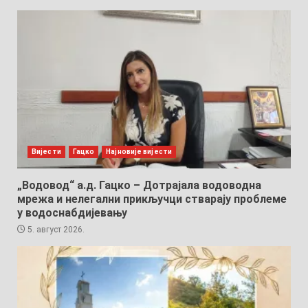
Вијести
Гацко
Најновије вијести
„Водовод“ а.д. Гацко – Дотрајала водоводна
мрежа и нелегални прикључци стварају проблеме
у водоснабдијевању
5. август 2026.