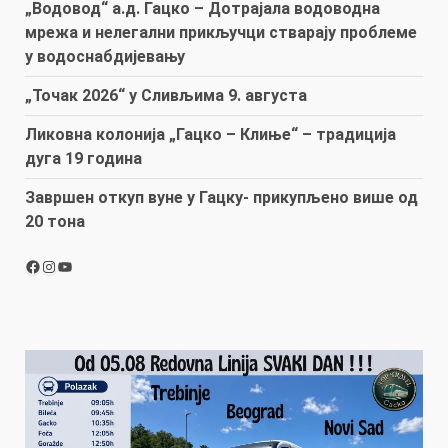
„Водовод“ а.д. Гацко – Дотрајала водоводна
мрежа и нелегални прикључци стварају проблеме
у водоснабдијевању
„Точак 2026“ у Сливљима 9. августа
Ликовна колонија „Гацко – Клиње“ – традиција
дуга 19 година
Завршен откуп вуне у Гацку- прикупљено више од
20 тона
Facebook
Instagram
YouTube