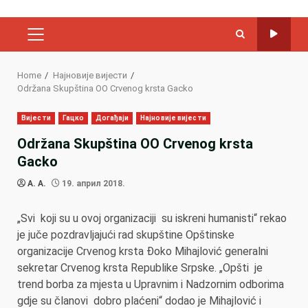
PRIMARY
MENU
Home
Најновије вијести
Održana Skupština OO Crvenog krsta Gacko
Вијести
Гацко
Догађаји
Најновије вијести
Održana Skupština OO Crvenog krsta
Gacko
A. A.
19. април 2018.
„Svi koji su u ovoj organizaciji su iskreni humanisti“ rekao
je juče pozdravljajući rad skupštine Opštinske
organizacije Crvenog krsta Đoko Mihajlović generalni
sekretar Crvenog krsta Republike Srpske. „Opšti je
trend borba za mjesta u Upravnim i Nadzornim odborima
gdje su članovi dobro plaćeni“ dodao je Mihajlović i