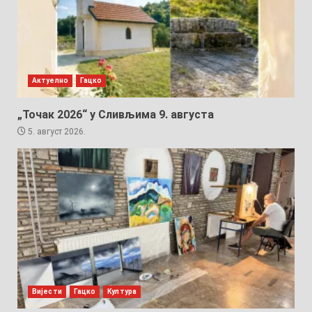
Актуелно
Гацко
„Точак 2026“ у Сливљима 9. августа
5. август 2026.
Вијести
Гацко
Култура