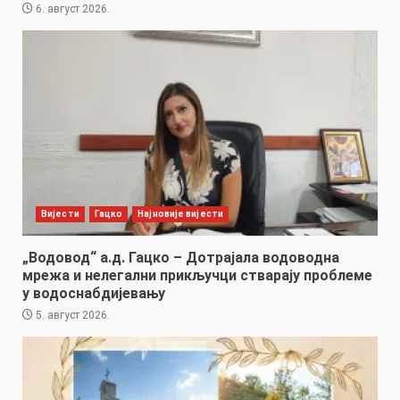
6. август 2026.
Вијести
Гацко
Најновије вијести
„Водовод“ а.д. Гацко – Дотрајала водоводна
мрежа и нелегални прикључци стварају проблеме
у водоснабдијевању
5. август 2026.