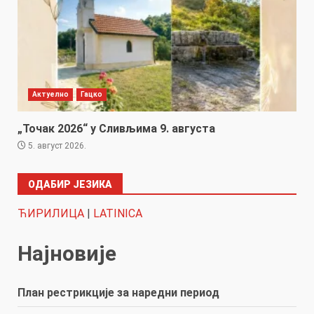
Актуелно
Гацко
„Точак 2026“ у Сливљима 9. августа
5. август 2026.
ОДАБИР ЈЕЗИКА
ЋИРИЛИЦА
|
LATINICA
Најновије
План рестрикције за наредни период