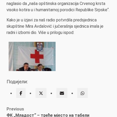
naglasio da „naša opštinska organizacija Crvenog krsta
visoko kotira u i humanitarnoj porodici Republike Srpske“.
Kako je u izjavi za naš radio potvrdila predsjednica
skupštine Mira Avdalović i jučerašnja sjednica imala je
radni i izborni dio. Više u prilogu ispod:
Подијели:
Post
Previous
ФК „Младост“ – треће мјесто на табели