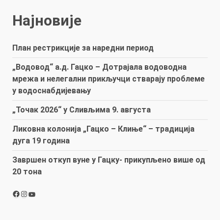
Најновије
План рестрикције за наредни период
„Водовод“ а.д. Гацко – Дотрајала водоводна
мрежа и нелегални прикључци стварају проблеме
у водоснабдијевању
„Точак 2026“ у Сливљима 9. августа
Ликовна колонија „Гацко – Клиње“ – традиција
дуга 19 година
Завршен откуп вуне у Гацку- прикупљено више од
20 тона
Facebook
Instagram
YouTube