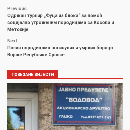
Post
Previous
Одржан турнир „Фуца из блока“ за помоћ
navigation
социјално угроженим породицама са Косова и
Метохије
Next
Позив породицама погинулих и умрлих бораца
Војске Републике Српске
ПОВЕЗАНЕ ВИЈЕСТИ