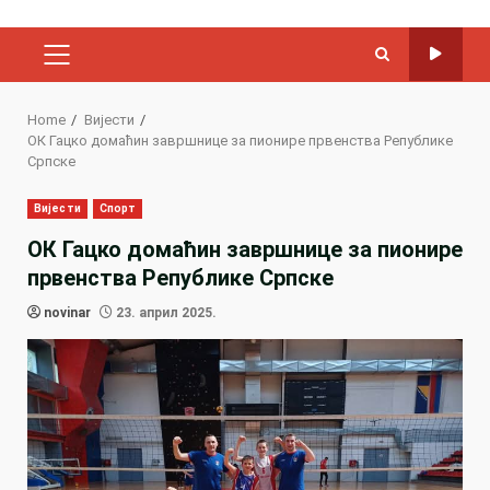
PRIMARY
MENU
Home
Вијести
ОК Гацко домаћин завршнице за пионире првенства Републике
Српске
Вијести
Спорт
ОК Гацко домаћин завршнице за пионире
првенства Републике Српске
novinar
23. април 2025.