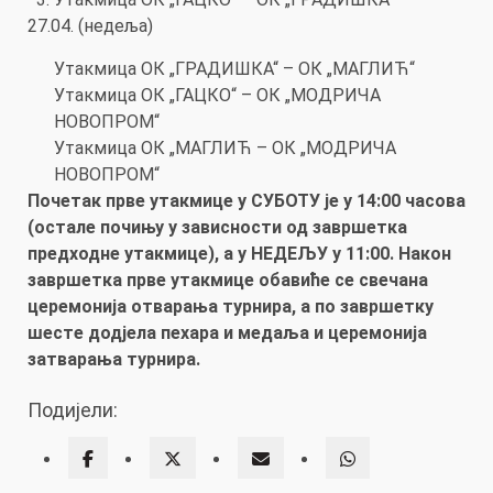
27.04. (недеља)
Утакмица ОК „ГРАДИШКА“ – ОК „МАГЛИЋ“
Утакмица ОК „ГАЦКО“ – ОК „МОДРИЧА
НОВОПРОМ“
Утакмица ОК „МАГЛИЋ – ОК „МОДРИЧА
НОВОПРОМ“
Почетак прве утакмице у СУБОТУ је у 14:00 часова
(остале почињу у зависности од завршетка
предходне утакмице), а у НЕДЕЉУ у 11:00. Након
завршетка прве утакмице обавиће се свечана
церемонија отварања турнира, а по завршетку
шесте додјела пехара и медаља и церемонија
затварања турнира.
Подијели: