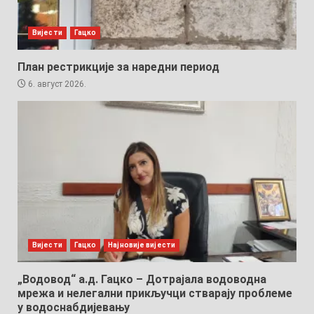
Вијести
Гацко
План рестрикције за наредни период
6. август 2026.
Вијести
Гацко
Најновије вијести
„Водовод“ а.д. Гацко – Дотрајала водоводна
мрежа и нелегални прикључци стварају проблеме
у водоснабдијевању