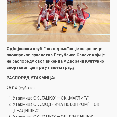
Одбојкашки клуб Гацко домаћин је завршнице
пионирског првенства Републике Српске који је
на распореду овог викенда у дворани Културно –
спортског центра у нашем граду.
РАСПОРЕД УТАКМИЦА:
26.04. (субота)
Утакмица ОК „ГАЦКО“ – ОК „МАГЛИЋ“
Утакмица ОК „МОДРИЧА НОВОПРОМ“ – ОК
„ГРАДИШКА“
Утакмица ОК „ГАЦКО“ – ОК „ГРАДИШКА“