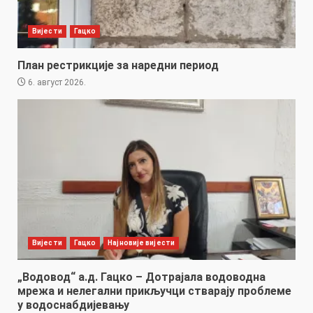
Вијести
Гацко
План рестрикције за наредни период
6. август 2026.
Вијести
Гацко
Најновије вијести
„Водовод“ а.д. Гацко – Дотрајала водоводна
мрежа и нелегални прикључци стварају проблеме
у водоснабдијевању