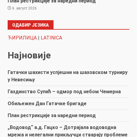
План рестрикције за наредни период
6. август 2026.
ОДАБИР ЈЕЗИКА
ЋИРИЛИЦА
|
LATINICA
Најновије
Гатачки шахисти успјешни на шаховском турниру
у Невесињу
Газдинство Супић – одмор под небом Чемерна
Обиљежен Дан Гатачке бригаде
План рестрикције за наредни период
„Водовод“ а.д. Гацко – Дотрајала водоводна
мрежа и нелегални прикључци стварају проблеме