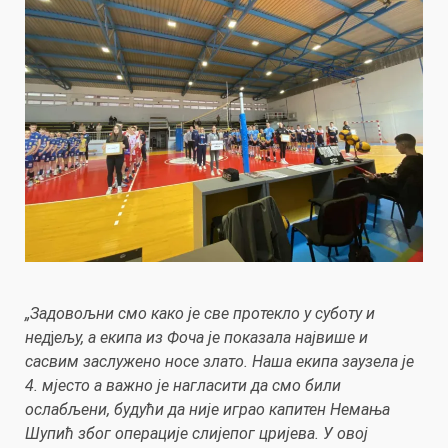
„Задовољни смо како је све протекло у суботу и
нед
j
ељу, а екипа из Фоча је показала највише и
сасвим заслужено носе злато. Наша екипа заузела је
4. мјесто а важно је нагласити да смо били
ослабљени, будући да није играо капитен Немања
Шупић због операције слијепог цријева. У овој