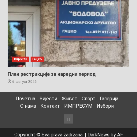
Вијести
Гацко
План рестрикције за наредни период
6. август 2026.
Почетна
Вијести
Живот
Спорт
Галерија
О нама
Контакт
ИМПРЕСУМ
Избори
Избори
Copyright © Sva prava zadržana.
|
DarkNews
by AF