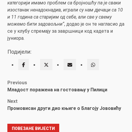
категорији имамо проблем са бројношћу па је сваки
изостанак ненадокнадив, играли су нам д
j
ечаци са 10
и 11 година са старијим од себе, али све у свему
можемо бити задовољни“
, додао је он те нагласио да
се у клубу спремају за завршници код кадета и
јуниора.
Подијели:
Post
Previous
Младост поражена на гостовању у Пилици
navigation
Next
Промовисан други дио књиге о Благоју Јововићу
ПОВЕЗАНЕ ВИЈЕСТИ