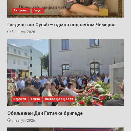
Актуелно
Гацко
Газдинство Супић – одмор под небом Чемерна
8. август 2026.
Вијести
Гацко
Најновије вијести
Обиљежен Дан Гатачке бригаде
7. август 2026.