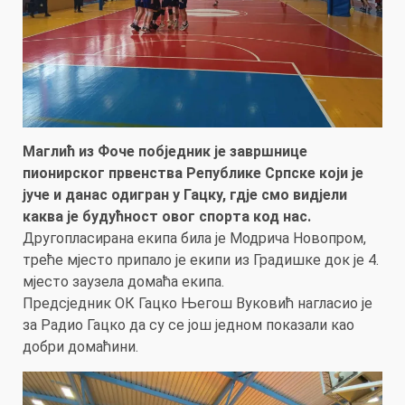
Маглић из Фоче побједник је завршнице
пионирског првенства Републике Српске који је
јуче и данас одигран у Гацку, гдjе смо видjели
каква је будућност овог спорта код нас.
Другопласирана екипа била је Модрича Новопром,
треће мјесто припало је екипи из Градишке док је 4.
мјесто заузела домаћа екипа.
Предсједник ОК Гацко Његош Вуковић нагласио је
за Радио Гацко да су се још једном показали као
добри домаћини.