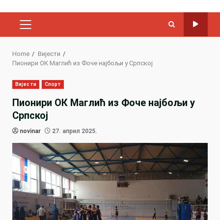
PRIMARY
MENU
Home
Вијести
Пионири ОК Маглић из Фоче најбољи у Српској
Вијести
Спорт
Пионири ОК Маглић из Фоче најбољи у
Српској
novinar
27. април 2025.