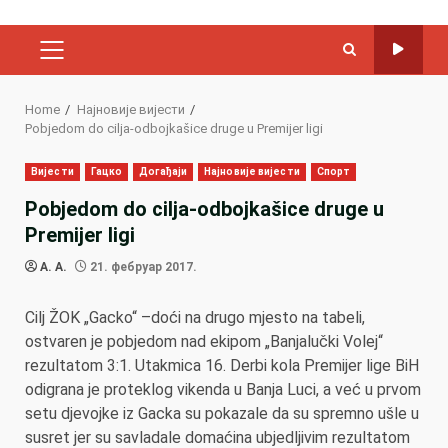
PRIMARY
MENU
Home
Најновије вијести
Pobjedom do cilja-odbojkašice druge u Premijer ligi
Вијести
Гацко
Догађаји
Најновије вијести
Спорт
Pobjedom do cilja-odbojkašice druge u
Premijer ligi
A. A.
21. фебруар 2017.
Cilj ŽOK „Gacko“ –doći na drugo mjesto na tabeli,
ostvaren je pobjedom nad ekipom „Banjalučki Volej“
rezultatom 3:1. Utakmica 16. Derbi kola Premijer lige BiH
odigrana je proteklog vikenda u Banja Luci, a već u prvom
setu djevojke iz Gacka su pokazale da su spremno ušle u
susret jer su savladale domaćina ubjedljivim rezultatom