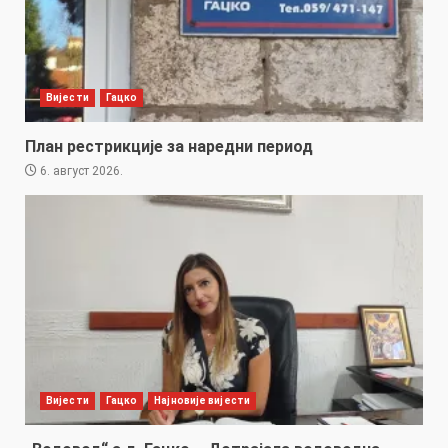
Вијести
Гацко
План рестрикције за наредни период
6. август 2026.
Вијести
Гацко
Најновије вијести