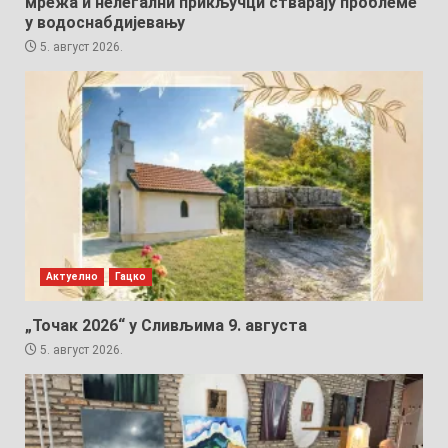
мрежа и нелегални прикључци стварају проблеме
у водоснабдијевању
5. август 2026.
Актуелно
Гацко
„Точак 2026“ у Сливљима 9. августа
5. август 2026.