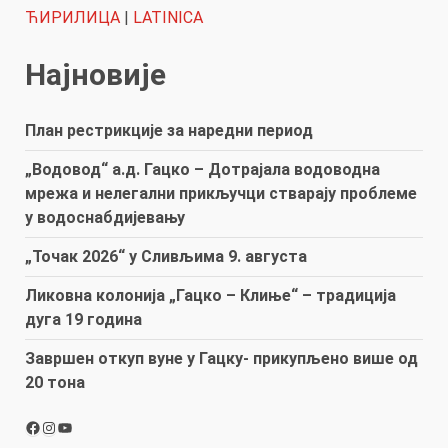
ЋИРИЛИЦА
|
LATINICA
Најновије
План рестрикције за наредни период
„Водовод“ а.д. Гацко – Дотрајала водоводна
мрежа и нелегални прикључци стварају проблеме
у водоснабдијевању
„Точак 2026“ у Сливљима 9. августа
Ликовна колонија „Гацко – Клиње“ – традиција
дуга 19 година
Завршен откуп вуне у Гацку- прикупљено више од
20 тона
Facebook
Instagram
YouTube