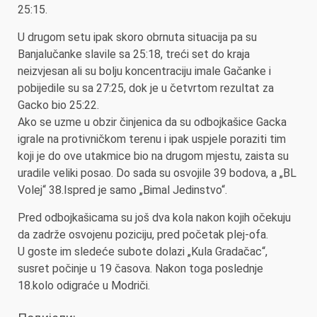
25:15.
U drugom setu ipak skoro obrnuta situacija pa su
Banjalučanke slavile sa 25:18, treći set do kraja
neizvjesan ali su bolju koncentraciju imale Gačanke i
pobijedile su sa 27:25, dok je u četvrtom rezultat za
Gacko bio 25:22.
Ako se uzme u obzir činjenica da su odbojkašice Gacka
igrale na protivničkom terenu i ipak uspjele poraziti tim
koji je do ove utakmice bio na drugom mjestu, zaista su
uradile veliki posao. Do sada su osvojile 39 bodova, a „BL
Volej“ 38.Ispred je samo „Bimal Jedinstvo“.
Pred odbojkašicama su još dva kola nakon kojih očekuju
da zadrže osvojenu poziciju, pred početak plej-ofa.
U goste im sledeće subote dolazi „Kula Gradačac“,
susret počinje u 19 časova. Nakon toga poslednje
18.kolo odigraće u Modriči.