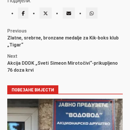
Подијели:
Post
Previous
Zlatne, srebrne, bronzane medalje za Kik-boks klub
navigation
„Tigar“
Next
Akcija DDDK „Sveti Simeon Mirotočivi“-prikupljeno
76 doza krvi
ПОВЕЗАНЕ ВИЈЕСТИ