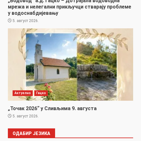
„Водовод“ а.д. Гацко – Дотрајала водоводна
мрежа и нелегални прикључци стварају проблеме
у водоснабдијевању
5. август 2026.
Актуелно
Гацко
„Точак 2026“ у Сливљима 9. августа
5. август 2026.
ОДАБИР ЈЕЗИКА