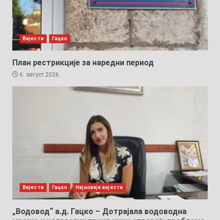
Вијести
Гацко
План рестрикције за наредни период
6. август 2026.
Вијести
Гацко
Најновије вијести
„Водовод“ а.д. Гацко – Дотрајала водоводна