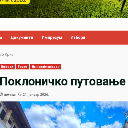
а
Документи
Импресум
Избори
ир Крка
Вијести
Гацко
Најновије вијести
Поклоничко путовање 
novinar
24. јануар 2026.