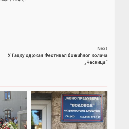
Next
У Гацку одржан Фестивал божићног колача
„Чесница“