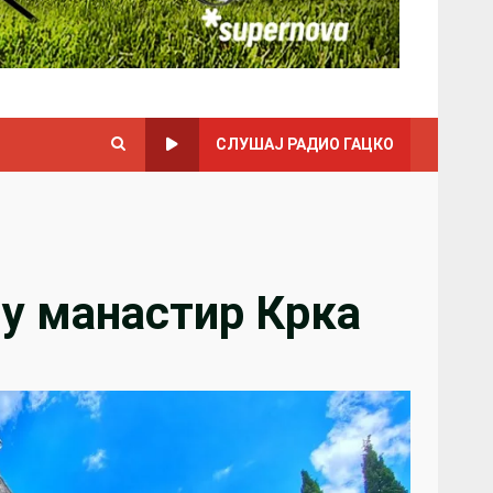
СЛУШАЈ РАДИО ГАЦКО
у манастир Крка