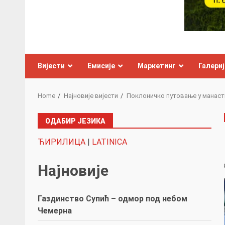
Вијести
Емисије
Маркетинг
Галериј
Home
Најновије вијести
Поклоничко путовање у манаст
ОДАБИР ЈЕЗИКА
ЋИРИЛИЦА
|
LATINICA
Најновије
Газдинство Супић – одмор под небом
Чемерна