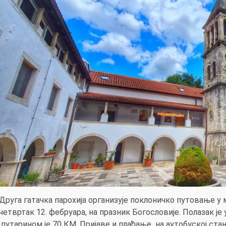
Друга гатачка парохија организује поклоничко путовање у 
четвртак 12. фебруара, на празник Богословије. Полазак је у
путарином је 70 КМ. Пријаве и плаћање на аутобуској стан