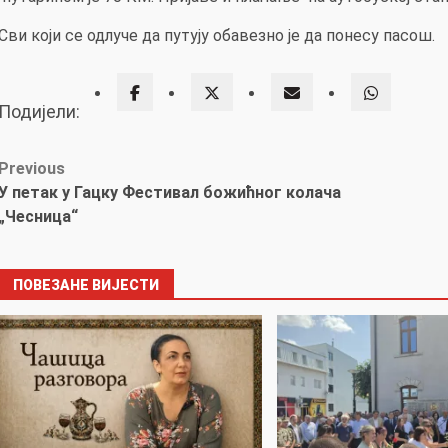
Сви који се одлуче да путују обавезно је да понесу пасош.
Подијели:
Post
Previous
У петак у Гацку Фестивал божићног колача
navigation
„Чесница“
ПОВЕЗАНЕ ВИЈЕСТИ