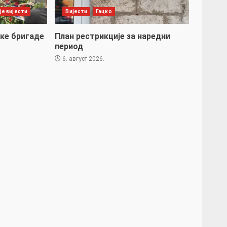
је вијести
Вијести
Гацко
ке бригаде
План рестрикције за наредни
период
6. август 2026.