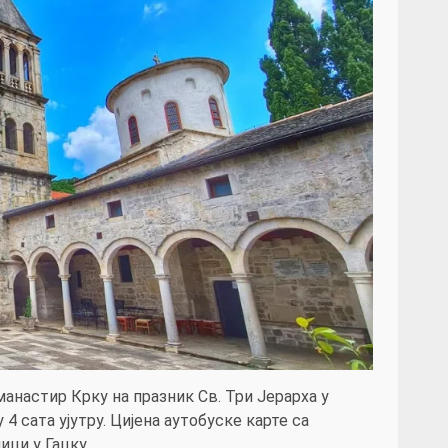
манастир Крку на празник Св. Три Јерарха у
 4 сата ујутру. Цијена аутобуске карте са
ици у Гацку.