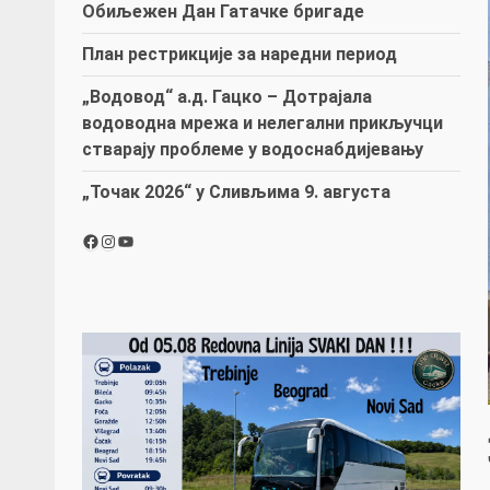
Обиљежен Дан Гатачке бригаде
План рестрикције за наредни период
„Водовод“ а.д. Гацко – Дотрајала
водоводна мрежа и нелегални прикључци
стварају проблеме у водоснабдијевању
„Точак 2026“ у Сливљима 9. августа
Facebook
Instagram
YouTube