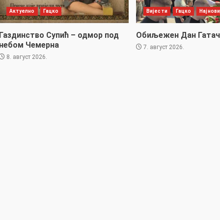
Актуелно
Гацко
Вијести
Гацко
Најнови
Газдинство Супић – одмор под
Обиљежен Дан Гатач
небом Чемерна
7. август 2026.
8. август 2026.