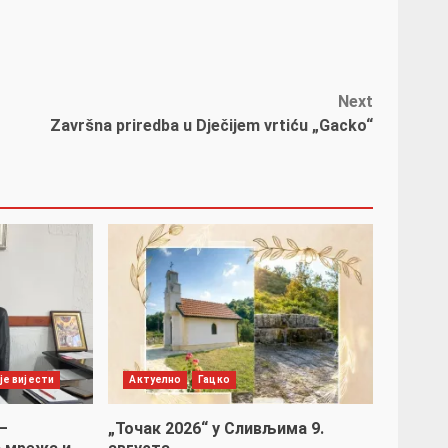
Next
Završna priredba u Dječijem vrtiću „Gacko“
је вијести
Актуелно
Гацко
–
„Точак 2026“ у Сливљима 9.