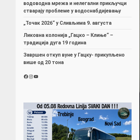
водоводна мрежа и нелегални прикључци
стварају проблеме у водоснабдијевању
„Точак 2026“ у Сливљима 9. августа
Ликовна колонија „Гацко – Клиње“ –
традиција дуга 19 година
Завршен откуп вуне у Гацку- прикупљено
више од 20 тона
Facebook
Instagram
YouTube