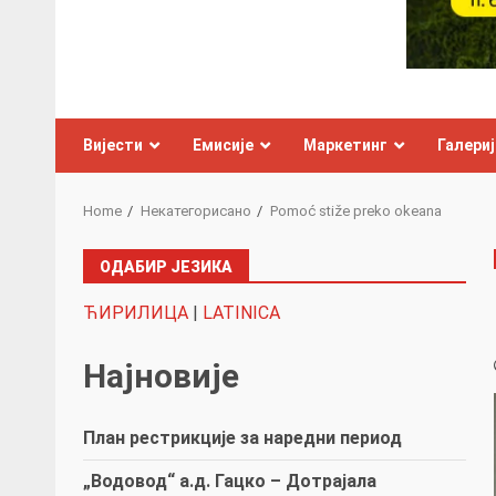
Вијести
Емисије
Маркетинг
Галериј
Home
Некатегорисано
Pomoć stiže preko okeana
ОДАБИР ЈЕЗИКА
ЋИРИЛИЦА
|
LATINICA
Најновије
План рестрикције за наредни период
„Водовод“ а.д. Гацко – Дотрајала