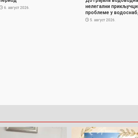
период
Дотрајала водоводна
нелегални прикључци
6. август 2026.
проблеме у водоснаб
5. август 2026.