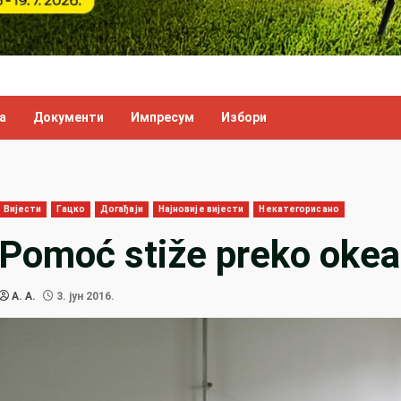
а
Документи
Импресум
Избори
Вијести
Гацко
Догађаји
Најновије вијести
Некатегорисано
Pomoć stiže preko oke
A. A.
3. јун 2016.