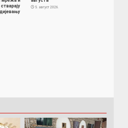
 мрежа и
августа
 стварају
5. август 2026.
дијевању