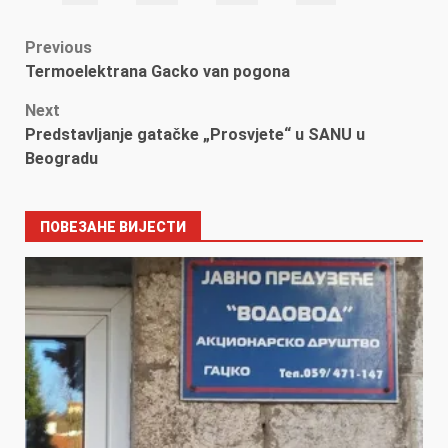
Post
Previous
Termoelektrana Gacko van pogona
navigation
Next
Predstavljanje gatačke „Prosvjete“ u SANU u
Beogradu
ПОВЕЗАНЕ ВИЈЕСТИ