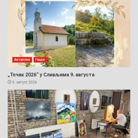
Актуелно
Гацко
„Точак 2026“ у Сливљима 9. августа
5. август 2026.