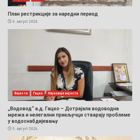
План рестрикције за наредни период
6. август 2026.
Вијести
Гацко
Најновије вијести
„Водовод“ а.д. Гацко – Дотрајала водоводна
мрежа и нелегални прикључци стварају проблеме
у водоснабдијевању
5. август 2026.