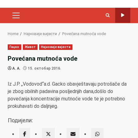
PRIMARY
MENU
Home
Најновије вијести
Povećana mutnoća vode
Гацко
Живот
Најновије вијести
Povećana mutnoća vode
A. A.
15. октобар 2016.
Iz J.P. „Vodovod“a.d. Gacko obavještavaju potrošače da
je zbog obilnih padavina posljednjih dana,došlo do
povećanja koncentracije mutnoće vode te je potrebno
prokuhavati do daljnjeg.
Подијели: