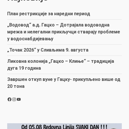
План рестрикције за наредни период
„Водовод“ а.д. Гацко – Дотрајала водоводна
мрежа и нелегални прикључци стварају проблеме
у водоснабдијевању
„Точак 2026“ у Сливљима 9. августа
Ликовна колонија „Гацко – Клиње“ – традиција
дуга 19 година
Завршен откуп вуне у Гацку- прикупљено више од
20 тона
Facebook
Instagram
YouTube