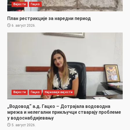
Вијести
Гацко
План рестрикције за наредни период
6. август 2026.
Вијести
Гацко
Најновије вијести
„Водовод“ а.д. Гацко – Дотрајала водоводна
мрежа и нелегални прикључци стварају проблеме
у водоснабдијевању
5. август 2026.