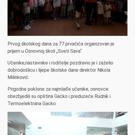
Prvog školskog dana za 77 prvačića organizovan je
prijem u Osnovnoj školi „Sveti Sava“.
Učenike,nastavnike i roditelje pozdravio je i zaželio
dobrodošlicu i lijepe školske dane direktor Nikola
Milinković.
Prigodne poklone za najmlađe učenike, osnovce
obezbjedili su opština Gacko i preduzeće Rudnik i
Termoelektrana Gacko.