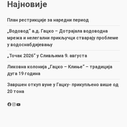
Најновије
План рестрикције за наредни период
„Водовод“ а.д. Гацко – Дотрајала водоводна
мрежа и нелегални прикључци стварају проблеме
у водоснабдијевању
„Точак 2026“ у Сливљима 9. августа
Ликовна колонија „Гацко – Клиње“ – традиција
дуга 19 година
Завршен откуп вуне у Гацку- прикупљено више од
20 тона
Facebook
Instagram
YouTube