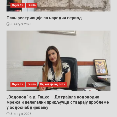
Вијести
Гацко
План рестрикције за наредни период
6. август 2026.
Вијести
Гацко
Најновије вијести
„Водовод“ а.д. Гацко – Дотрајала водоводна
мрежа и нелегални прикључци стварају проблеме
у водоснабдијевању
5. август 2026.