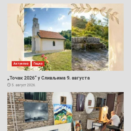
Актуелно
Гацко
„Точак 2026“ у Сливљима 9. августа
5. август 2026.