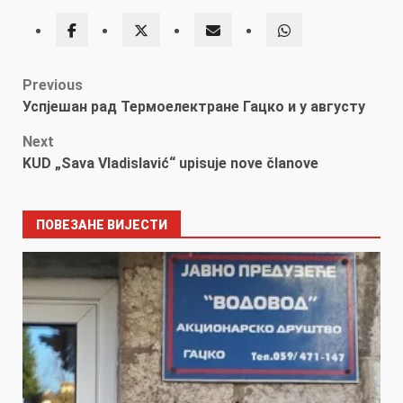
Post
Previous
Успјешан рад Термоелектране Гацко и у августу
navigation
Next
KUD „Sava Vladislavić“ upisuje nove članove
ПОВЕЗАНЕ ВИЈЕСТИ