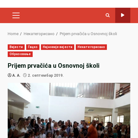
PRIMARY
MENU
Home
Некатегорисано
Prijem prvačića u Osnovnoj školi
Вијести
Гацко
Најновије вијести
Некатегорисано
Образовање
Prijem prvačića u Osnovnoj školi
A. A.
2. септембар 2019.