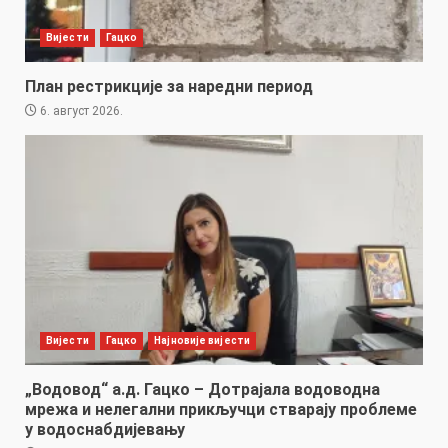
Вијести
Гацко
План рестрикције за наредни период
6. август 2026.
Вијести
Гацко
Најновије вијести
„Водовод“ а.д. Гацко – Дотрајала водоводна
мрежа и нелегални прикључци стварају проблеме
у водоснабдијевању