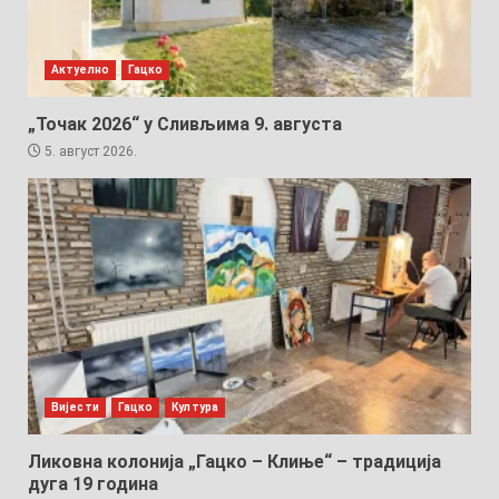
Актуелно
Гацко
„Точак 2026“ у Сливљима 9. августа
5. август 2026.
Вијести
Гацко
Култура
Ликовна колонија „Гацко – Клиње“ – традиција
дуга 19 година