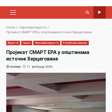
PRIMARY
MENU
Home
Најновије вијести
Пројекат СМАРТ ЕРА у општинама источне Херцеговине
Вијести
Гацко
Најновије вијести
Република Српска
Пројекат СМАРТ ЕРА у општинама
источне Херцеговине
novinar
11. фебруар 2025.