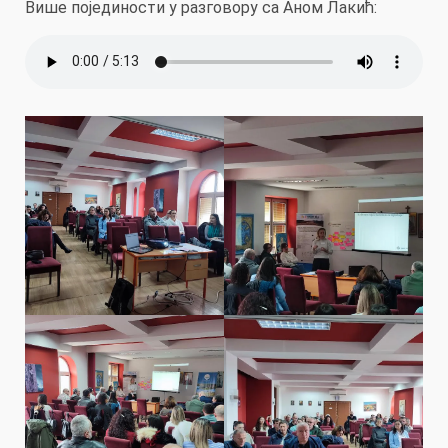
Више појединости у разговору са Аном Лакић: