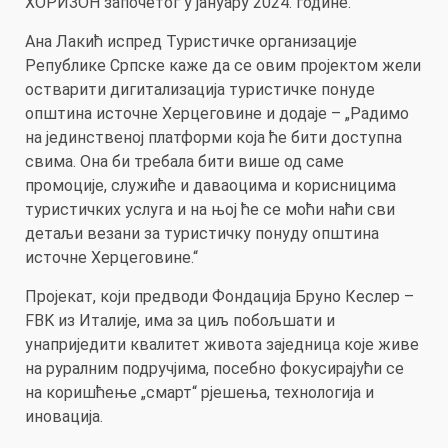
ХОРИЗОН започетог у јануару 2024. године.
Ана Лакић испред Туристичке организације
Републике Српске каже да се овим пројектом жели
остварити дигитализација туристичке понуде
општина источне Херцеговине и додаје – „Радимо
на јединственој платформи која ће бити доступна
свима. Она би требала бити више од саме
промоције, служиће и даваоцима и корисницима
туристичких услуга и на њој ће се моћи наћи сви
детаљи везани за туристичку понуду општина
источне Херцеговине.“
Пројекат, који предводи Фондација Бруно Кеслер –
FBK из Италије, има за циљ побољшати и
унаприједити квалитет живота заједница које живе
на руралним подручјима, посебно фокусирајући се
на коришћење „смарт“ рјешења, технологија и
иновација.