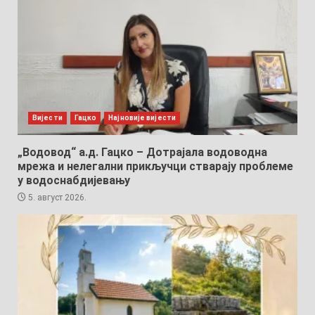
Вијести
Гацко
Најновије вијести
„Водовод“ а.д. Гацко – Дотрајала водоводна
мрежа и нелегални прикључци стварају проблеме
у водоснабдијевању
5. август 2026.