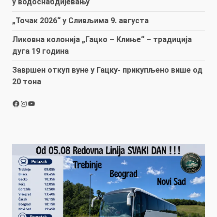
у водоснабдијевању
„Точак 2026“ у Сливљима 9. августа
Ликовна колонија „Гацко – Клиње“ – традиција
дуга 19 година
Завршен откуп вуне у Гацку- прикупљено више од
20 тона
Facebook
Instagram
YouTube