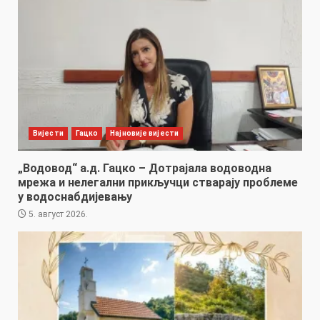
Вијести
Гацко
Најновије вијести
„Водовод“ а.д. Гацко – Дотрајала водоводна
мрежа и нелегални прикључци стварају проблеме
у водоснабдијевању
5. август 2026.