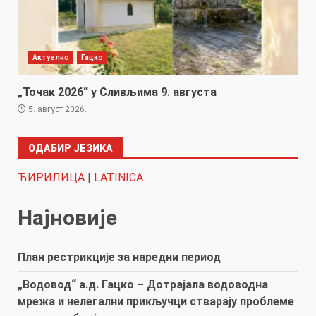
Актуелно
Гацко
„Точак 2026“ у Сливљима 9. августа
5. август 2026.
ОДАБИР ЈЕЗИКА
ЋИРИЛИЦА
|
LATINICA
Најновије
План рестрикције за наредни период
„Водовод“ а.д. Гацко – Дотрајала водоводна
мрежа и нелегални прикључци стварају проблеме