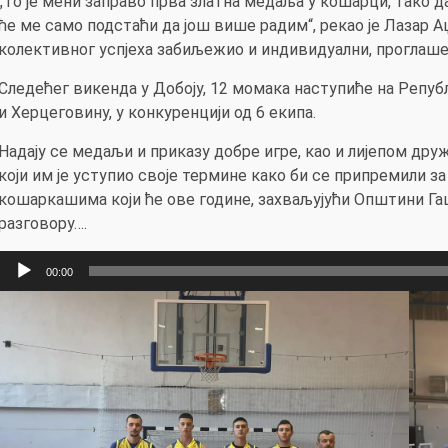
„То је мени заправо прва златна медаља у кошарци, тако д
ће ме само подстаћи да још више радим“, рекао је Лазар 
колективног успјеха забиљежио и индивидуални, проглашен 
Следећег викенда у Добоју, 12 момака наступиће на Репу
и Херцеговину, у конкуренцији од 6 екипа.
Надају се медаљи и приказу добре игре, као и лијепом дру
који им је уступио своје термине како би се припремили 
кошаркашима који ће ове године, захваљујући Општини Га
разговору….
Прегледач
00:00
звучних
записа