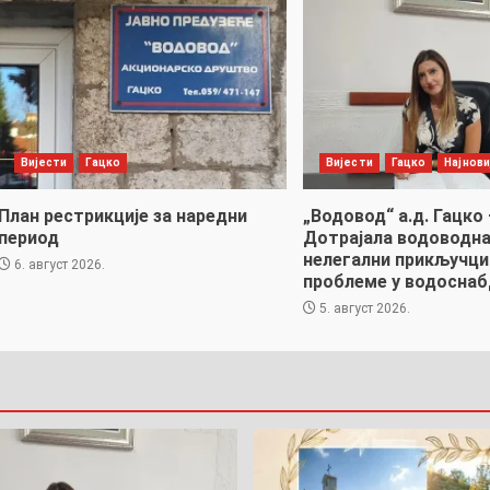
Вијести
Гацко
Вијести
Гацко
Најнови
План рестрикције за наредни
„Водовод“ а.д. Гацко 
период
Дотрајала водоводна
нелегални прикључци
6. август 2026.
проблеме у водоснаб
5. август 2026.