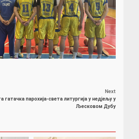
гласности.
Next
а гатачка парохија-света литургија у недјељу у
Љесковом Дубу