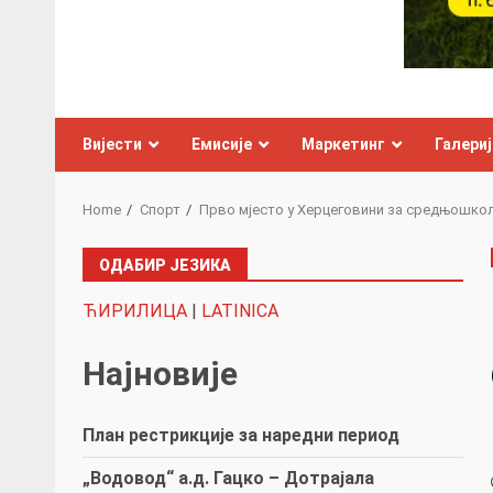
Вијести
Емисије
Маркетинг
Галериј
Home
Спорт
Прво мјесто у Херцеговини за средњошкол
ОДАБИР ЈЕЗИКА
ЋИРИЛИЦА
|
LATINICA
Најновије
План рестрикције за наредни период
„Водовод“ а.д. Гацко – Дотрајала