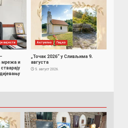
је вијести
Актуелно
Гацко
–
„Точак 2026“ у Сливљима 9.
 мрежа и
августа
 стварају
5. август 2026.
дијевању