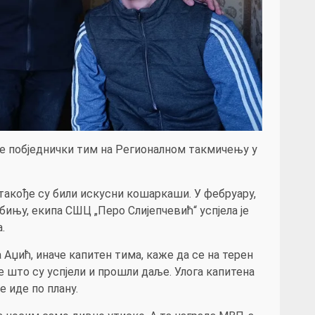
је побједнички тим на Регионалном такмичењу у
такође су били искусни кошаркаши. У фебруару,
ињу, екипа СШЦ „Перо Слијепчевић“ успјела је
.
 Аџић, иначе капитен тима, каже да се на терен
 што су успјели и прошли даље. Улога капитена
е иде по плану.