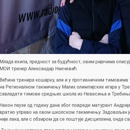
Млада екипа, предност за будућност, овим ријечима опису
МОИ тренер Александар Никчевић.
Већина тренира кошарку, али и у противничким тимовима 
на Регионалном такмичењу Малих олимпијских игара у Треб
савладати тимове средњих школа из Невесиња и Требиња
Након паузе од годину дана због повреде матурант Андрија
вратио управо на овом школском такмичењу. Задовољан је
није лака, али с обзиром да се поштује дисциплина, онда св