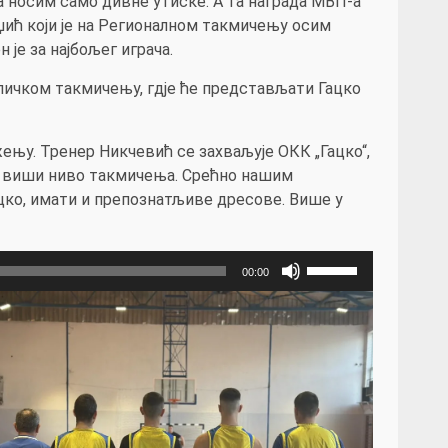
а носим само дивне утиске. А та награда МВП-а
Аџић који је на Регионалном такмичењу осим
је за најбољег играча.
бличком такмичењу, гдје ће представљати Гацко
жењу. Тренер Никчевић се захваљује ОКК „Гацко“,
за виши ниво такмичења. Срећно нашим
цко, имати и препознатљиве дресове. Више у
Користите
00:00
стрелице
горе/
доле
за
повећавање
или
смањивање