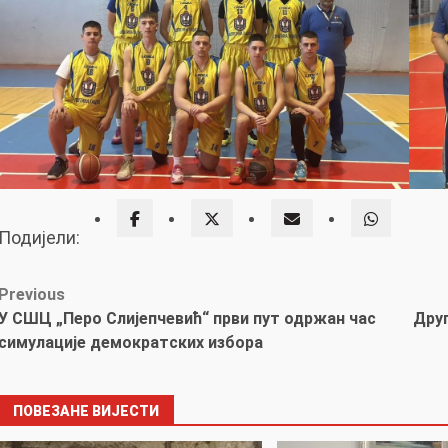
Подијели:
Post
Previous
У СШЦ „Перо Слијепчевић“ први пут одржан час
Друг
navigation
симулације демократских избора
ПОВЕЗАНЕ ВИЈЕСТИ