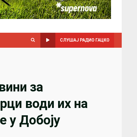
СЛУШАЈ РАДИО ГАЦКО
вини за
ци води их на
 у Добоју