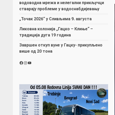
водоводна мрежа и нелегални прикључци
стварају проблеме у водоснабдијевању
„Точак 2026“ у Сливљима 9. августа
Ликовна колонија „Гацко – Клиње“ –
традиција дуга 19 година
Завршен откуп вуне у Гацку- прикупљено
више од 20 тона
Facebook
Instagram
YouTube