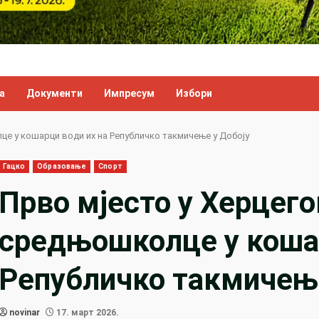
а
Документи
Импресум
Избори
це у кошарци води их на Републичко такмичење у Добоју
Гацко
Образовање
Спорт
Прво мјесто у Херцего
средњошколце у кошар
Републичко такмичење
novinar
17. март 2026.