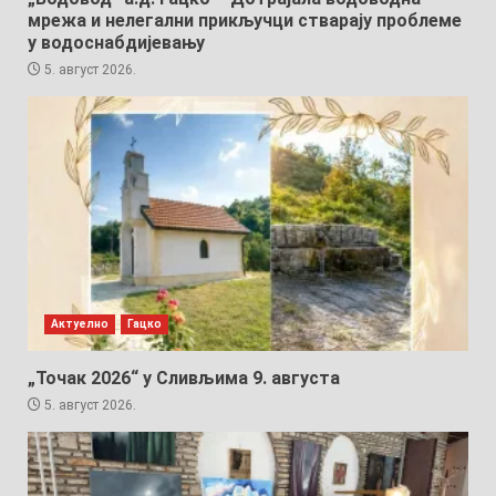
мрежа и нелегални прикључци стварају проблеме
у водоснабдијевању
5. август 2026.
Актуелно
Гацко
„Точак 2026“ у Сливљима 9. августа
5. август 2026.