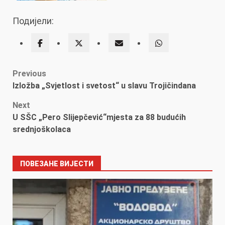
Подијели:
Post
Previous
Izložba „Svjetlost i svetost“ u slavu Trojičindana
navigation
Next
U SŠC „Pero Slijepčević“mjesta za 88 budućih
srednjoškolaca
ПОВЕЗАНЕ ВИЈЕСТИ