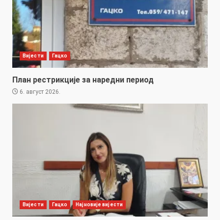
Вијести
Гацко
План рестрикције за наредни период
6. август 2026.
Вијести
Гацко
Најновије вијести