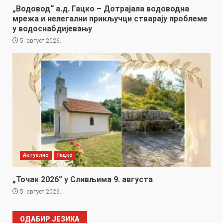
„Водовод“ а.д. Гацко – Дотрајала водоводна
мрежа и нелегални прикључци стварају проблеме
у водоснабдијевању
5. август 2026.
Актуелно
Гацко
„Точак 2026“ у Сливљима 9. августа
5. август 2026.
ОДАБИР ЈЕЗИКА