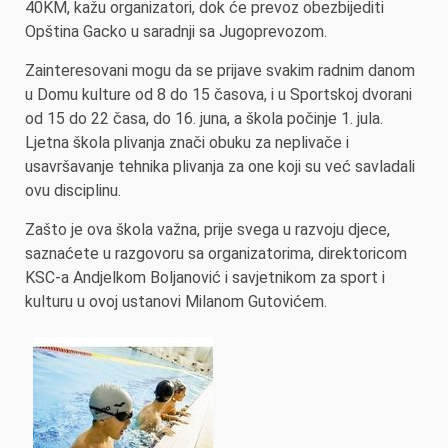
40KM, kažu organizatori, dok će prevoz obezbijediti
Opština Gacko u saradnji sa Jugoprevozom.
Zainteresovani mogu da se prijave svakim radnim danom
u Domu kulture od 8 do 15 časova, i u Sportskoj dvorani
od 15 do 22 časa, do 16. juna, a škola počinje 1. jula.
Ljetna škola plivanja znači obuku za neplivače i
usavršavanje tehnika plivanja za one koji su već savladali
ovu disciplinu.
Zašto je ova škola važna, prije svega u razvoju djece,
saznaćete u razgovoru sa organizatorima, direktoricom
KSC-a Andjelkom Boljanović i savjetnikom za sport i
kulturu u ovoj ustanovi Milanom Gutovićem.