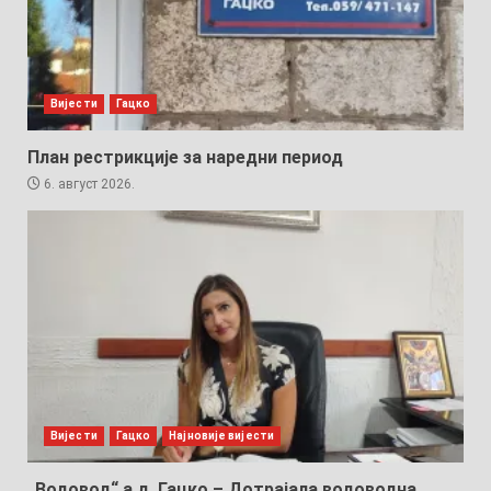
Вијести
Гацко
План рестрикције за наредни период
6. август 2026.
Вијести
Гацко
Најновије вијести
„Водовод“ а.д. Гацко – Дотрајала водоводна