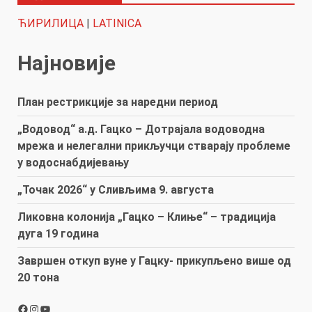
ЋИРИЛИЦА
|
LATINICA
Најновије
План рестрикције за наредни период
„Водовод“ а.д. Гацко – Дотрајала водоводна
мрежа и нелегални прикључци стварају проблеме
у водоснабдијевању
„Точак 2026“ у Сливљима 9. августа
Ликовна колонија „Гацко – Клиње“ – традиција
дуга 19 година
Завршен откуп вуне у Гацку- прикупљено више од
20 тона
Facebook
Instagram
YouTube