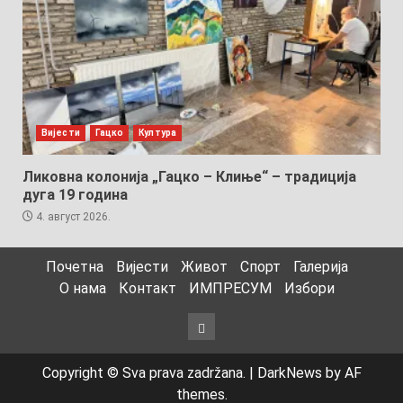
Вијести
Гацко
Култура
Ликовна колонија „Гацко – Клиње“ – традиција
дуга 19 година
4. август 2026.
Почетна
Вијести
Живот
Спорт
Галерија
О нама
Контакт
ИМПРЕСУМ
Избори
Избори
Copyright © Sva prava zadržana.
|
DarkNews
by AF
themes.