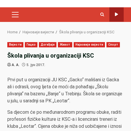
PRIMARY
MENU
Home
Најновије вијести
Škola plivanja u organizaciji KSC
Вијести
Гацко
Догађаји
Живот
Најновије вијести
Спорт
Škola plivanja u organizaciji KSC
A. A.
5. јун 2017.
Prvi put u organizaciji JU KSC „Gacko“ mališani iz Gacka
ali i odrasli, ovog ljeta će moći da pohađaju „Školu
plivanja“ na bazenu „Banje“ u Trebinju. Škola se organizuje
u julu, u saradnji sa PK „Leotar“.
Sa djecom će po međunarodnom programu obuke, raditi
profesori fizičke kulture iz KSC-a i licencirani treneri iz
kluba „Leotar“. Cijena obuke je niža od uobičajene i iznosi