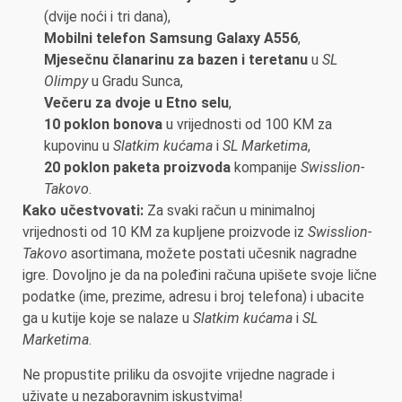
(dvije noći i tri dana),
Mobilni telefon Samsung Galaxy A556
,
Mjesečnu članarinu za bazen i teretanu
u
SL
Olimpy
u Gradu Sunca,
Večeru za dvoje u Etno selu
,
10 poklon bonova
u vrijednosti od 100 KM za
kupovinu u
Slatkim kućama
i
SL Marketima
,
20 poklon paketa proizvoda
kompanije
Swisslion-
Takovo
.
Kako učestvovati:
Za svaki račun u minimalnoj
vrijednosti od 10 KM za kupljene proizvode iz
Swisslion-
Takovo
asortimana, možete postati učesnik nagradne
igre. Dovoljno je da na poleđini računa upišete svoje lične
podatke (ime, prezime, adresu i broj telefona) i ubacite
ga u kutije koje se nalaze u
Slatkim kućama
i
SL
Marketima
.
Ne propustite priliku da osvojite vrijedne nagrade i
uživate u nezaboravnim iskustvima!