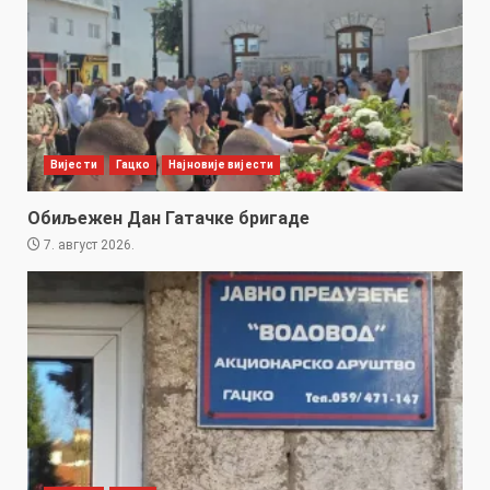
Вијести
Гацко
Најновије вијести
Обиљежен Дан Гатачке бригаде
7. август 2026.