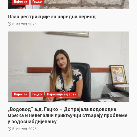
Вијести
Гацко
План рестрикције за наредни период
6. август 2026.
Вијести
Гацко
Најновије вијести
„Водовод“ а.д. Гацко – Дотрајала водоводна
мрежа и нелегални прикључци стварају проблеме
у водоснабдијевању
5. август 2026.