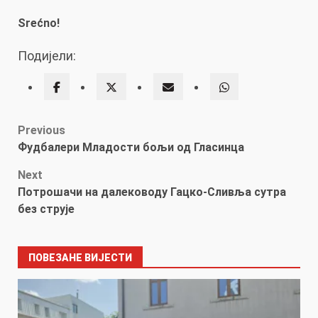
Srećno!
Подијели:
Post
Previous
Фудбалери Младости бољи од Гласинца
navigation
Next
Потрошачи на далеководу Гацко-Сливља сутра
без струје
ПОВЕЗАНЕ ВИЈЕСТИ