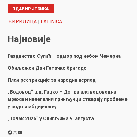
ОДАБИР ЈЕЗИКА
ЋИРИЛИЦА
|
LATINICA
Најновије
Газдинство Супић – одмор под небом Чемерна
Обиљежен Дан Гатачке бригаде
План рестрикције за наредни период
„Водовод“ а.д. Гацко – Дотрајала водоводна
мрежа и нелегални прикључци стварају проблеме
у водоснабдијевању
„Точак 2026“ у Сливљима 9. августа
Facebook
Instagram
YouTube