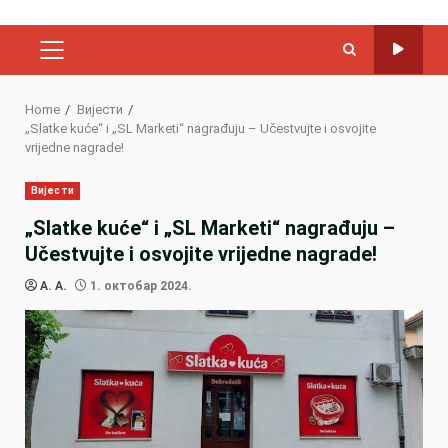
PRIMARY
MENU
Home
Вијести
„Slatke kuće“ i „SL Marketi“ nagrađuju – Učestvujte i osvojite
vrijedne nagrade!
Вијести
„Slatke kuće“ i „SL Marketi“ nagrađuju –
Učestvujte i osvojite vrijedne nagrade!
A. A.
1. октобар 2024.