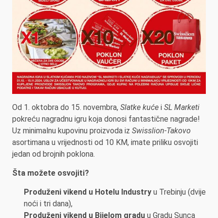
Od 1. oktobra do 15. novembra,
Slatke kuće
i
SL Marketi
pokreću nagradnu igru koja donosi fantastične nagrade!
Uz minimalnu kupovinu proizvoda iz
Swisslion-Takovo
asortimana u vrijednosti od 10 KM, imate priliku osvojiti
jedan od brojnih poklona.
Šta možete osvojiti?
Produženi vikend u Hotelu Industry
u Trebinju (dvije
noći i tri dana),
Produženi vikend u Bijelom gradu
u Gradu Sunca