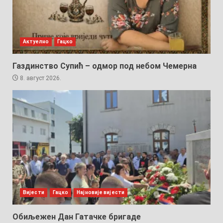
Актуелно
Гацко
Газдинство Супић – одмор под небом Чемерна
8. август 2026.
Вијести
Гацко
Најновије вијести
Обиљежен Дан Гатачке бригаде