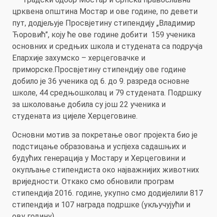
црквена општина Мостар и ове године, по девети
пут, додјељује Просвјетину стипендију „Владимир
Ћоровић’’, коју ће ове године добити 159 ученика
основних и средњих школа и студената са подручја
Епархије захумско – херцеговачке и
приморске.Просвјетину стипендију ове године
добило је 36 ученика од 6. до 9. разреда основне
школе, 44 средњошколац и 79 студената. Подршку
за школовање добила су још 22 ученика и
студената из цијеле Херцеговине.
Основни мотив за покретање овог пројекта био је
подстицање образовања и успјеха садашњих и
будућих генерација у Мостару и Херцеговини и
окупљање стипендиста око најважнијих животних
вриједности. Откако смо обновили програм
стипендија 2016. године, укупно смо додијелили 817
стипендија и 107 награда подршке (укључујући и
ову годину).