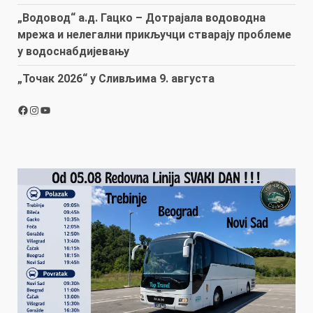
„Водовод“ а.д. Гацко – Дотрајала водоводна
мрежа и нелегални прикључци стварају проблеме
у водоснабдијевању
„Точак 2026“ у Сливљима 9. августа
Facebook
Instagram
YouTube