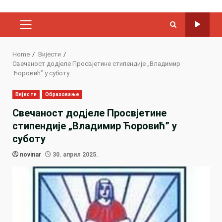
PRIMARY
MENU
Home
Вијести
Свечаност додјеле Просвјетине стипендије „Владимир
Ћоровић” у суботу
Вијести
Образовање
Свечаност додјеле Просвјетине
стипендије „Владимир Ћоровић” у
суботу
novinar
30. април 2025.