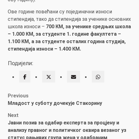
Ове године повећани су појединачни износи
стипендија, тако да стипендија за ученике основних
школа износи –
700 КМ, за ученике средњих школа
– 1.000 КМ, за студенте 1. године факултета –
1.100 КМ, а за студенте осталих година студија,
стипендија износи – 1.400 КМ.
Подијели:
Post
Previous
Младост у суботу дочекује Стакорину
navigation
Next
Јавни позив за одабир експерта за процјену и
анализу правног и политичког оквира везаног уз
статус рањивих група жена у одабраним