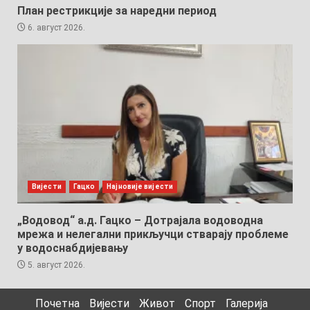
План рестрикције за наредни период
6. август 2026.
Вијести
Гацко
Најновије вијести
„Водовод“ а.д. Гацко – Дотрајала водоводна
мрежа и нелегални прикључци стварају проблеме
у водоснабдијевању
5. август 2026.
Почетна
Вијести
Живот
Спорт
Галерија