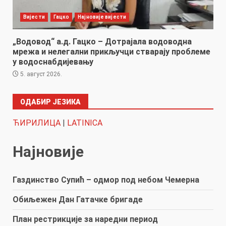
Вијести
Гацко
Најновије вијести
„Водовод“ а.д. Гацко – Дотрајала водоводна
мрежа и нелегални прикључци стварају проблеме
у водоснабдијевању
5. август 2026.
ОДАБИР ЈЕЗИКА
ЋИРИЛИЦА
|
LATINICA
Најновије
Газдинство Супић – одмор под небом Чемерна
Обиљежен Дан Гатачке бригаде
План рестрикције за наредни период