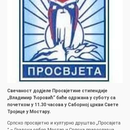
Свечаност додјеле Просвјетине стипендије
„Владимир Ћоровић“ биће одржана у суботу са
почетком у 11.30 часова у Саборној цркви Свете
Тројице у Мостару.
Српско просвјетно и културно друштво „Просвјета
” – Градски одбор Мостар и Српска православна