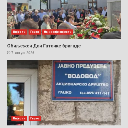
Вијести
Гацко
Најновије вијести
Обиљежен Дан Гатачке бригаде
7. август 2026.
Вијести
Гацко