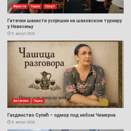
Вијести
Гацко
Спорт
Гатачки шахисти успјешни на шаховском турниру
у Невесињу
9. август 2026.
Актуелно
Гацко
Газдинство Супић – одмор под небом Чемерна
8. август 2026.