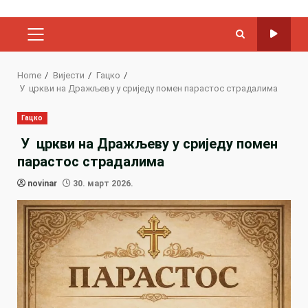
PRIMARY
MENU
Home
Вијести
Гацко
У цркви на Дражљеву у сриједу помен парастос страдалима
Гацко
У цркви на Дражљеву у сриједу помен
парастос страдалима
novinar
30. март 2026.