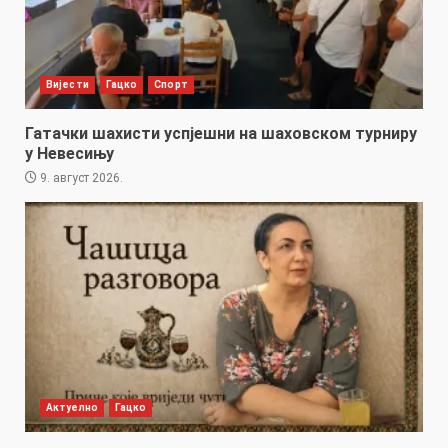
Вијести
Гацко
Спорт
Гатачки шахисти успјешни на шаховском турниру
у Невесињу
9. август 2026.
Актуелно
Гацко