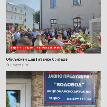
Вијести
Гацко
Најновије вијести
Обиљежен Дан Гатачке бригаде
7. август 2026.