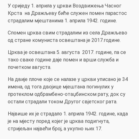
У сриједу 1. априла у цркви Воздвижења Часног
Крста на Дражљеву биће служен помен парастос
страдалим мјештанима 1. априла 1942. године.
Спомен црква свим страдалим из села Дражљево
од стране комуниста освештана је 2017.године.
Црква је освештана 5. августа 2017. године, па се
тако сваке године даје помен и врши служба и
почетком августа.
На двије плоче које се налазе у цркви уписано је 34
имена, од тога двојице мјештана погинулих у
протеклом одбрамбено-отаџбинском рату, док су
остали страдали током Другог свјетског рата.
Највише их је страдало 1. априла 1942. године, када
је на мјесту поред којег је црква подигнута,
стријељан највећи број, а укупно њих 17.