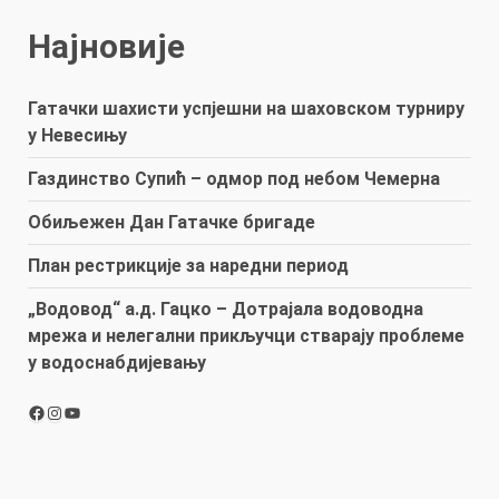
Најновије
Гатачки шахисти успјешни на шаховском турниру
у Невесињу
Газдинство Супић – одмор под небом Чемерна
Обиљежен Дан Гатачке бригаде
План рестрикције за наредни период
„Водовод“ а.д. Гацко – Дотрајала водоводна
мрежа и нелегални прикључци стварају проблеме
у водоснабдијевању
Facebook
Instagram
YouTube