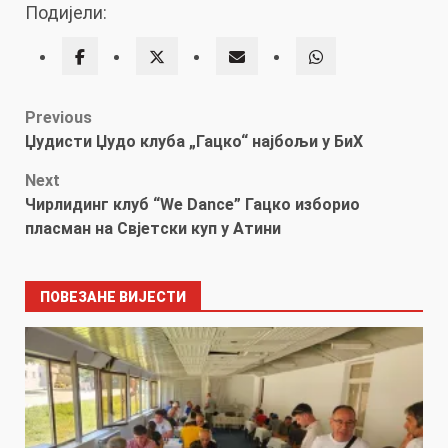
Подијели:
Post
Previous
Џудисти Џудо клуба „Гацко“ најбољи у БиХ
navigation
Next
Чирлидинг клуб “Wе Dance” Гацко изборио
пласман на Свјетски куп у Атини
ПОВЕЗАНЕ ВИЈЕСТИ