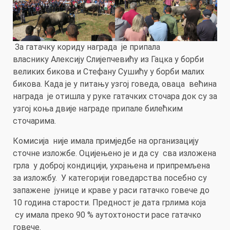
За гатачку кориду награда је припала
власнику Алексију Слијепчевићу из Гацка у борби
великих бикова и Стефану Сушићу у борби малих
бикова. Када је у питању узгој говеда, оваца већина
награда је отишла у руке гатачких сточара док су за
узгој коња двије награде припале билећким
сточарима.
Комисија није имала примједбе на организацију
сточне изложбе. Оцијењено је и да су сва изложена
грла у доброј кондицији, ухрањена и припремљена
за изложбу. У категорији говедарства посебно су
запажене јунице и краве у раси гатачко говече до
10 година старости. Предност је дата грлима која
су имала преко 90 % аутохтоности расе гатачко
говече.