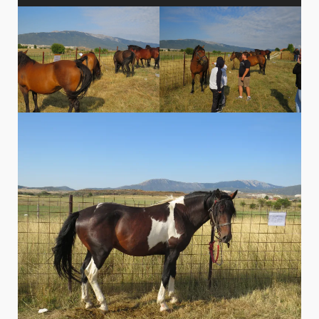
звучних
записа