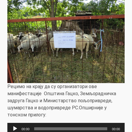
Рецимо на крају да су организатори ове
манифестације Општина Гацко, Земљорадничка
задруга Гацко и Министарство пољопривреде,
шумарства и водопривреде РС.Опширније у
тонском прилогу:
Прегледач
00:00
00:00