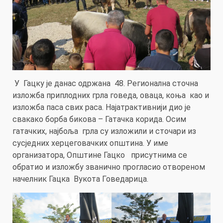
У Гацку је данас одржана 48. Регионална сточна
изложба приплодних грла говеда, оваца, коња као и
изложба паса свих раса. Најатрактивнији дио је
свакако борба бикова – Гатачка корида. Осим
гатачких, најбоља грла су изложили и сточари из
сусједних херцеговачких општина. У име
организатора, Општине Гацко присутнима се
обратио и изложбу званично прогласио отвореном
начелник Гацка Вукота Говедарица.