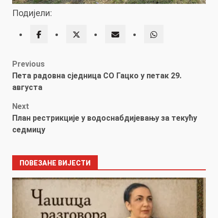
Подијели:
Post
Previous
Пета радовна сједница СО Гацко у петак 29.
navigation
августа
Next
План рестрикције у водоснабдијевању за текућу
седмицу
ПОВЕЗАНЕ ВИЈЕСТИ