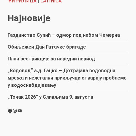
ЋИРИЛИЦА
|
LATINICA
Најновије
Газдинство Супић – одмор под небом Чемерна
Обиљежен Дан Гатачке бригаде
План рестрикције за наредни период
„Водовод“ а.д. Гацко – Дотрајала водоводна
мрежа и нелегални прикључци стварају проблеме
у водоснабдијевању
„Точак 2026“ у Сливљима 9. августа
Facebook
Instagram
YouTube