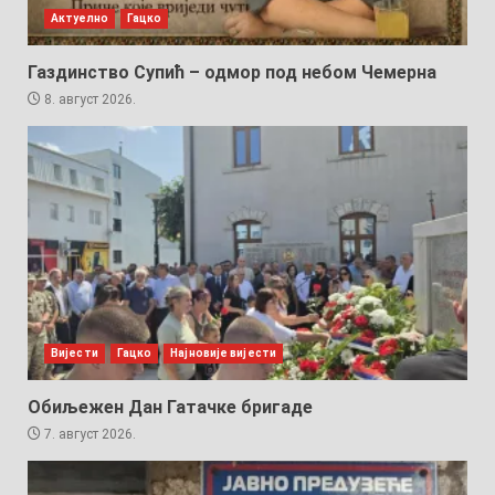
Актуелно
Гацко
Газдинство Супић – одмор под небом Чемерна
8. август 2026.
Вијести
Гацко
Најновије вијести
Обиљежен Дан Гатачке бригаде
7. август 2026.