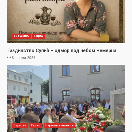
Актуелно
Гацко
Газдинство Супић – одмор под небом Чемерна
8. август 2026.
Вијести
Гацко
Најновије вијести