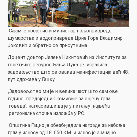
Сајам је посјетио и министар пољопривреде,
шумарства и водопривреде Црне Горе Владимир
Јоковић и обратио се присутнима.
Доцент доктор Јелена Никитовић из Института за
генетичке ресурсе Бања Лука је изразила
задовољство што се оваква манифестација већ 48.
пут одржава у Гацку.
„Задовољство ми је и велика част што сам ове
године предсједник комисије за оцјену грла
говеда“, нагласивши да је у питању највећа
регионална сточна изложба у РС.
Општина Гацко је обезбиједила награде за набоља
грла у износу од 18. 650 КМ и износ је значајно