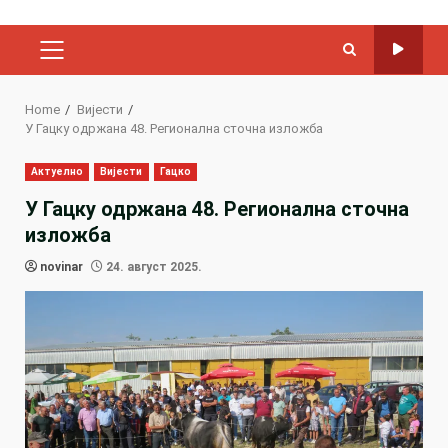
PRIMARY
MENU
Home
Вијести
У Гацку одржана 48. Регионална сточна изложба
Актуелно
Вијести
Гацко
У Гацку одржана 48. Регионална сточна
изложба
novinar
24. август 2025.