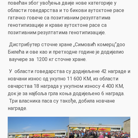
повећан због увођења двије нове категорије у
области говедарства и то бикови аутохтоне расе
гатачко говече са позитивним резултатима
генотипизације и краве аутохтоне расе са
позитивним резултатима генотипизације.
Дистрибутер сточне хране „Симовић комерц“доо
Билећа и ове као и претходне године је додијелио
ваучере за 1200 кг сточне хране.
У области говедарства су додијељене 42 награде и
новчани износ од укупно 11 600 КМ, из области
овчарства 18 награда у укупном износу 4 400 КМ,
док је за најбоља грла коња додијељено 6 награда.
Три власника паса су такође, добила новчане
награде.