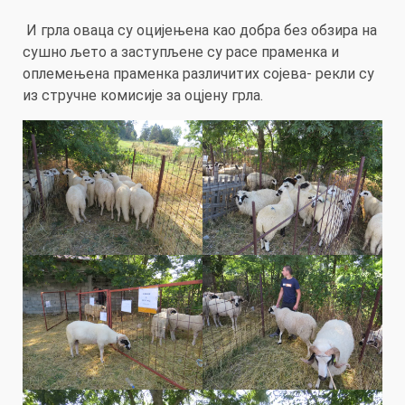
И грла оваца су оцијењена као добра без обзира на
сушно љето а заступљене су расе праменка и
оплемењена праменка различитих сојева- рекли су
из стручне комисије за оцјену грла.