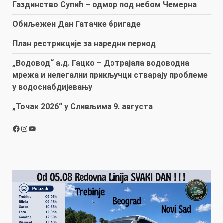
Газдинство Супић – одмор под небом Чемерна
Обиљежен Дан Гатачке бригаде
План рестрикције за наредни период
„Водовод“ а.д. Гацко – Дотрајала водоводна
мрежа и нелегални прикључци стварају проблеме
у водоснабдијевању
„Точак 2026“ у Сливљима 9. августа
Facebook
Instagram
YouTube