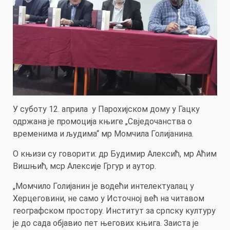
У суботу 12. априла у Парохијском дому у Гацку
одржана је промоција књиге „Свједочанства о
временима и људима“ мр Момчила Голијанина.
О књизи су говорити: др Будимир Алексић, мр Аћим
Вишњић, мср Алексије Гргур и аутор.
„Момчило Голијанин је водећи интелектуалац у
Херцеговини, не само у Источној већ на читавом
географском простору. Институт за српску културу
је до сада објавио пет његових књига. Заиста је