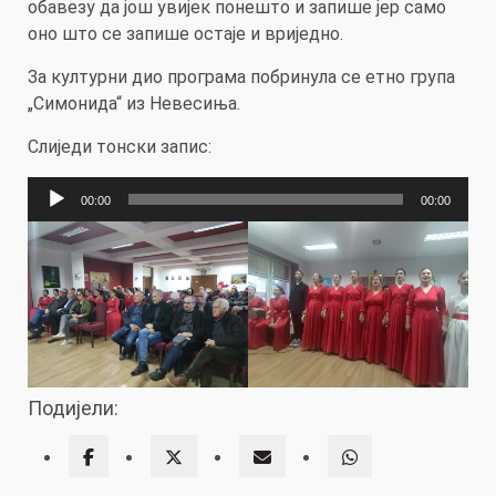
обавезу да још увијек понешто и запише јер само
оно што се запише остаје и вриједно.
За културни дио програма побринула се етно група
„Симонида“ из Невесиња.
Слиједи тонски запис:
Прегледач
00:00
00:00
звучних
записа
Подијели: