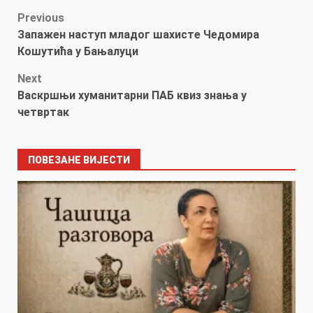
Post
Previous
Запажен наступ младог шахисте Чедомира
navigation
Кошутића у Бањалуци
Next
Васкршњи хуманитарни ПAБ квиз знања у
четвртак
ПОВЕЗАНЕ ВИЈЕСТИ