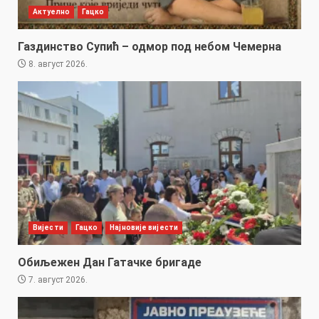
Актуелно
Гацко
Газдинство Супић – одмор под небом Чемерна
8. август 2026.
Вијести
Гацко
Најновије вијести
Обиљежен Дан Гатачке бригаде
7. август 2026.