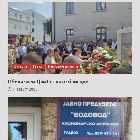
Вијести
Гацко
Најновије вијести
Обиљежен Дан Гатачке бригаде
7. август 2026.