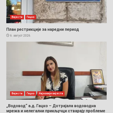
Вијести
Гацко
План рестрикције за наредни период
6. август 2026.
Вијести
Гацко
Најновије вијести
„Водовод“ а.д. Гацко – Дотрајала водоводна
мрежа и нелегални прикључци стварају проблеме