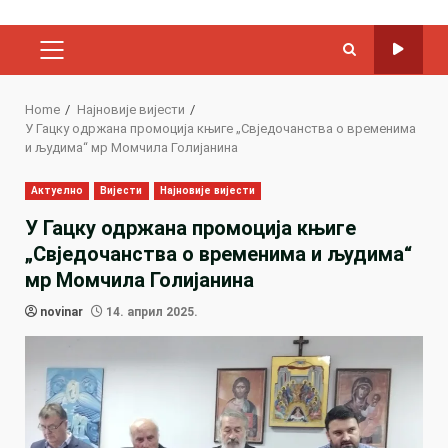
PRIMARY
MENU
Home
Најновије вијести
У Гацку одржана промоција књиге „Свједочанства о временима
и људима“ мр Момчила Голијанина
Актуелно
Вијести
Најновије вијести
У Гацку одржана промоција књиге
„Свједочанства о временима и људима“
мр Момчила Голијанина
novinar
14. април 2025.