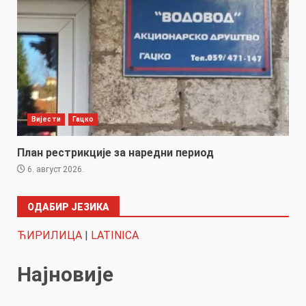
Вијести
Гацко
План рестрикције за наредни период
6. август 2026.
ОДАБИР ЈЕЗИКА
ЋИРИЛИЦА
|
LATINICA
Најновије