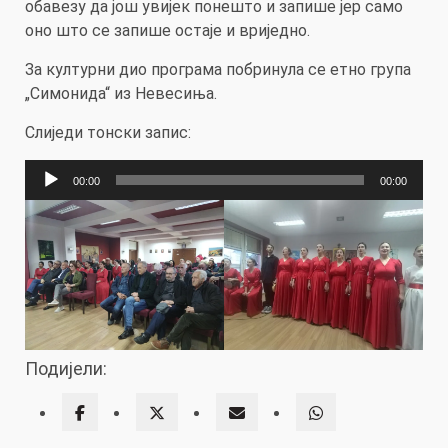
обавезу да још увијек понешто и запише јер само
оно што се запише остаје и вриједно.
За културни дио програма побринула се етно група
„Симонида“ из Невесиња.
Слиједи тонски запис:
Прегледач
00:00
00:00
звучних
записа
Подијели: