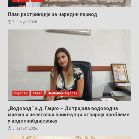
План рестрикције за наредни период
6. август 2026.
Вијести
Гацко
Најновије вијести
„Водовод“ а.д. Гацко – Дотрајала водоводна
мрежа и нелегални прикључци стварају проблеме
у водоснабдијевању
5. август 2026.