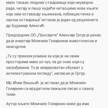
мало таквих плодних стваралаца који неуморно
раде, читају и пишу нудећи читаоцима нове књиге
које нам остављају књижевна, публицистичка и
научна остварења“ истакао је један од рецезената
др Будимир Алексић.
Предсједник ОО „Просвјете“ Алексије Гргур је рекао
да је енергија Момчила Голијанина животоносна и
неисцрпна.
„Ту су прикази романа за које је на овим
просторима мало ко чуо, па до оних који су
награђивани. То је невјероватан обухват у
интелектуалном погледу“, нагласио је Гргур.
Мр Аћим Вишњић је истакао да је Момчило
Голијанин са ерудитном пажњом писао о свакој
теми.
Аутор књиге Mомчило Голијанин каже да има