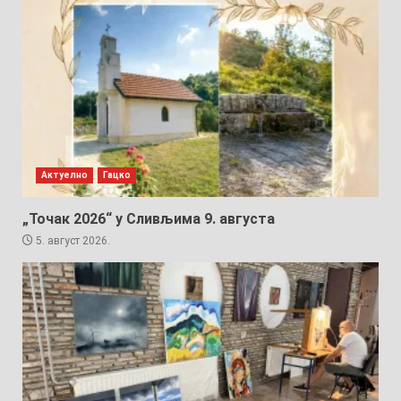
Актуелно
Гацко
„Точак 2026“ у Сливљима 9. августа
5. август 2026.