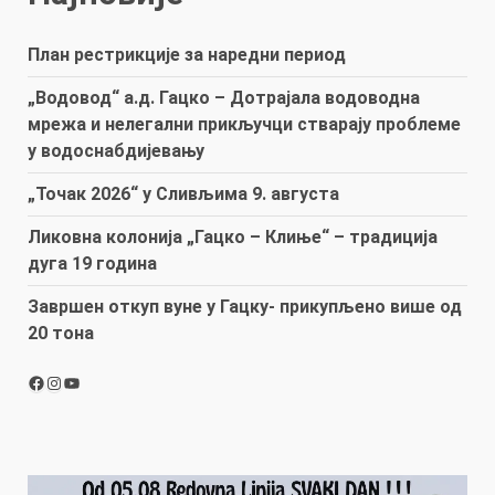
План рестрикције за наредни период
„Водовод“ а.д. Гацко – Дотрајала водоводна
мрежа и нелегални прикључци стварају проблеме
у водоснабдијевању
„Точак 2026“ у Сливљима 9. августа
Ликовна колонија „Гацко – Клиње“ – традиција
дуга 19 година
Завршен откуп вуне у Гацку- прикупљено више од
20 тона
Facebook
Instagram
YouTube