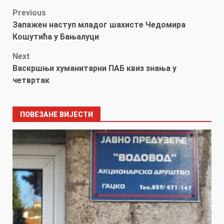
Post
Previous
Запажен наступ младог шахисте Чедомира
navigation
Кошутића у Бањалуци
Next
Васкршњи хуманитарни ПAБ квиз знања у
четвртак
ПОВЕЗАНЕ ВИЈЕСТИ