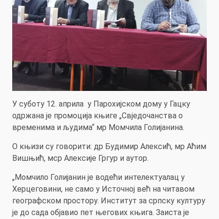
У суботу 12. априла у Парохијском дому у Гацку
одржана је промоција књиге „Свједочанства о
временима и људима“ мр Момчила Голијанина.
О књизи су говорити: др Будимир Алексић, мр Аћим
Вишњић, мср Алексије Гргур и аутор.
„Момчило Голијанин је водећи интелектуалац у
Херцеговини, не само у Источној већ на читавом
географском простору. Институт за српску културу
је до сада објавио пет његових књига. Заиста је