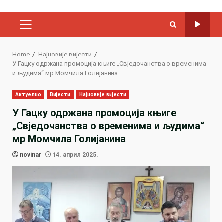
PRIMARY
MENU
Home
Најновије вијести
У Гацку одржана промоција књиге „Свједочанства о временима
и људима“ мр Момчила Голијанина
Актуелно
Вијести
Најновије вијести
У Гацку одржана промоција књиге
„Свједочанства о временима и људима“
мр Момчила Голијанина
novinar
14. април 2025.