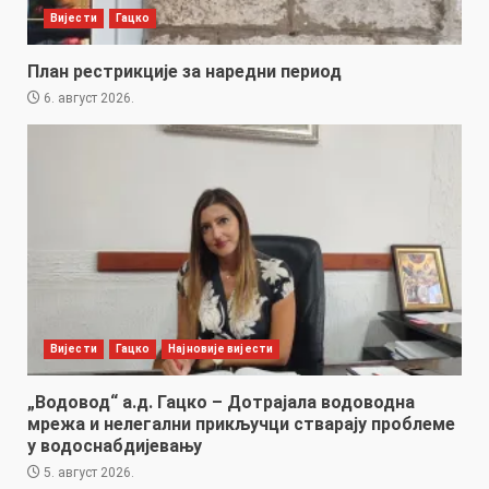
Вијести
Гацко
План рестрикције за наредни период
6. август 2026.
Вијести
Гацко
Најновије вијести
„Водовод“ а.д. Гацко – Дотрајала водоводна
мрежа и нелегални прикључци стварају проблеме
у водоснабдијевању
5. август 2026.