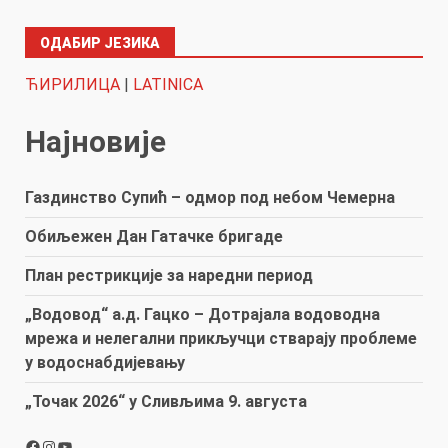
ОДАБИР ЈЕЗИКА
ЋИРИЛИЦА
|
LATINICA
Најновије
Газдинство Супић – одмор под небом Чемерна
Обиљежен Дан Гатачке бригаде
План рестрикције за наредни период
„Водовод“ а.д. Гацко – Дотрајала водоводна
мрежа и нелегални прикључци стварају проблеме
у водоснабдијевању
„Точак 2026“ у Сливљима 9. августа
Facebook
Instagram
YouTube