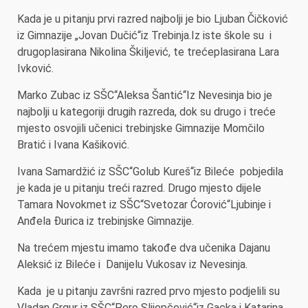
Kada je u pitanju prvi razred najbolji je bio Ljuban Čičković
iz Gimnazije „Jovan Dučić“iz Trebinja.Iz iste škole su i
drugoplasirana Nikolina Škiljević, te trećeplasirana Lara
Ivković.
Marko Zubac iz SŠC“Aleksa Šantić“Iz Nevesinja bio je
najbolji u kategoriji drugih razreda, dok su drugo i treće
mjesto osvojili učenici trebinjske Gimnazije Momčilo
Bratić i Ivana Kašiković.
Ivana Samardžić iz SŠC“Golub Kureš“iz Bileće pobjedila
je kada je u pitanju treći razred. Drugo mjesto dijele
Tamara Novokmet iz SŠC“Svetozar Ćorović“Ljubinje i
Anđela Đurica iz trebinjske Gimnazije.
Na trećem mjestu imamo takođe dva učenika Dajanu
Aleksić iz Bileće i Danijelu Vukosav iz Nevesinja.
Kada je u pitanju završni razred prvo mjesto podjelili su
Vladan Grgur iz SŠC“Pero Slijepčević“iz Gacka i Katarina