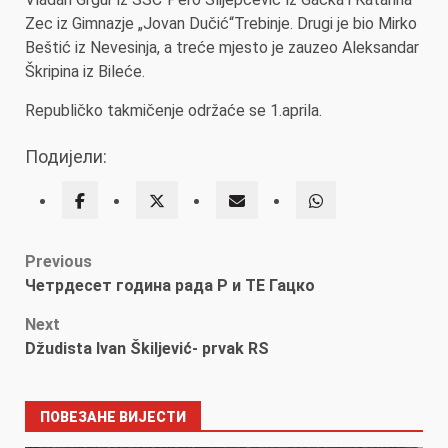
Zec iz Gimnazje „Jovan Dučić“Trebinje. Drugi je bio Mirko
Beštić iz Nevesinja, a treće mjesto je zauzeo Aleksandar
Škripina iz Bileće.
Republičko takmičenje održaće se 1.aprila.
Подијели:
Post
Previous
Четрдесет година рада Р и ТЕ Гацко
navigation
Next
Džudista Ivan Škiljević- prvak RS
ПОВЕЗАНЕ ВИЈЕСТИ