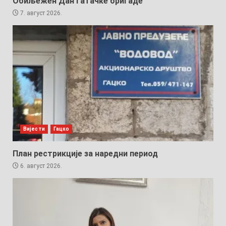
Обиљежен Дан Гатачке бригаде
7. август 2026.
Вијести
Гацко
План рестрикције за наредни период
6. август 2026.