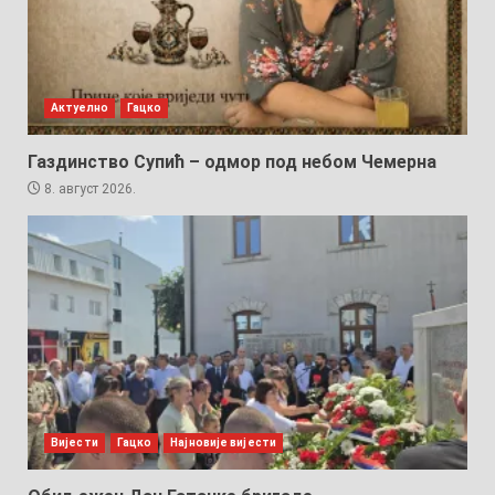
Актуелно
Гацко
Газдинство Супић – одмор под небом Чемерна
8. август 2026.
Вијести
Гацко
Најновије вијести