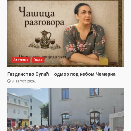
Актуелно
Гацко
Газдинство Супић – одмор под небом Чемерна
8. август 2026.