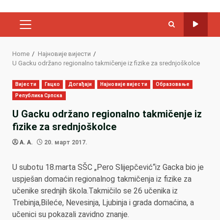
PRIMARY
MENU
Home
Најновије вијести
U Gacku održano regionalno takmičenje iz fizike za srednjoškolce
Вијести
Гацко
Догађаји
Најновије вијести
Образовање
Република Српска
U Gacku održano regionalno takmičenje iz
fizike za srednjoškolce
A. A.
20. март 2017.
U subotu 18.marta SŠC „Pero Slijepčević“iz Gacka bio je
uspješan domaćin regionalnog takmičenja iz fizike za
učenike srednjih škola.Takmičilo se 26 učenika iz
Trebinja,Bileće, Nevesinja, Ljubinja i grada domaćina, a
učenici su pokazali zavidno znanje.