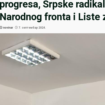
progresa, Srpske radika
Narodnog fronta i Liste 
novinar
7. септембар 2024.