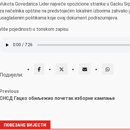
Vukota Govedarica Lider najveće opozicione stranke u Gacku Srp
za načelnika opštine na predstojećim lokalnim izborima zahvalio 
usaglašenim politikama koje ovaj dokument podrazumijeva.
Više pojedinosti u tonskom zapisu:
Подијели:
Post
Previous
СНСД Гацко обиљежио почетак изборне кампање
navigation
ПОВЕЗАНЕ ВИЈЕСТИ