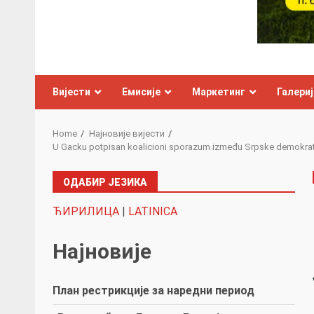
Вијести
Емисије
Маркетинг
Галериј
Home
Најновије вијести
U Gacku potpisan koalicioni sporazum između Srpske demokratske
ОДАБИР ЈЕЗИКА
ЋИРИЛИЦА
|
LATINICA
Најновије
План рестрикције за наредни период