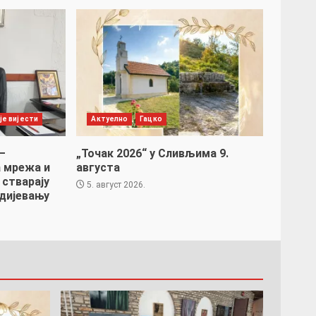
је вијести
Актуелно
Гацко
–
„Точак 2026“ у Сливљима 9.
 мрежа и
августа
 стварају
5. август 2026.
дијевању