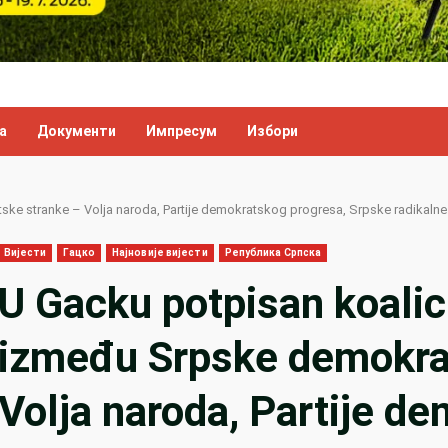
а
Документи
Импресум
Избори
 stranke – Volja naroda, Partije demokratskog progresa, Srpske radikalne st
Вијести
Гацко
Најновије вијести
Република Српска
U Gacku potpisan koali
između Srpske demokra
Volja naroda, Partije d