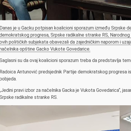
Danas je u Gacku potpisan koalicioni sporazum između Srpske de
demokratskog progresa, Srpske radikalne stranke RS, Narodnog fro
ovih političkih subjekata obavezali da zajedničkim naporom i uz
načelnika opštine Gacko Vukote Govedarice.
Saglasni su da ovaj koalicioni sporazum treba da predstavlja tem
Radoica Antunović predsjednik Partije demokratskog progresa ista
pobjeda.
„Jedini pravi izbor za načelnika Gacka je Vukota Govedarica“, jas
Srpske radikalne stranke RS.