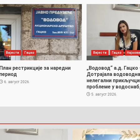
Вијести
Гацко
Вијести
Гацко
Најнови
План рестрикције за наредни
„Водовод“ а.д. Гацко 
период
Дотрајала водоводна
нелегални прикључци
6. август 2026.
проблеме у водоснаб
5. август 2026.