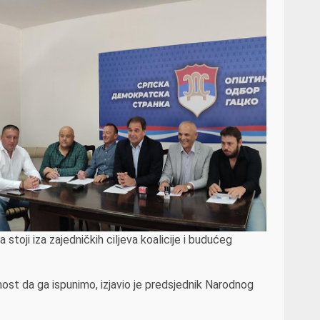
 stoji iza zajedničkih ciljeva koalicije i budućeg
st da ga ispunimo, izjavio je predsjednik Narodnog