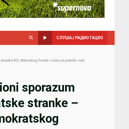
СЛУШАЈ РАДИО ГАЦКО
ranke RS, Narodnog fronta i Liste za pravdu i red
cioni sporazum
tske stranke –
emokratskog