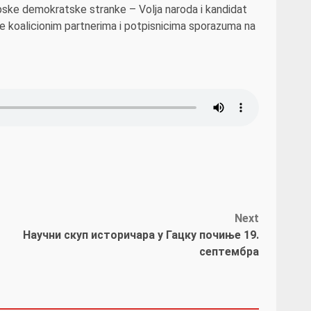
ske demokratske stranke – Volja naroda i kandidat
je koalicionim partnerima i potpisnicima sporazuma na
Next
Научни скуп историчара у Гацку почиње 19.
септембра