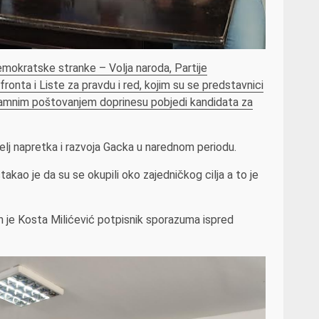
mokratske stranke – Volja naroda, Partije
nta i Liste za pravdu i red, kojim su se predstavnici
ajamnim poštovanjem doprinesu pobjedi kandidata za
elj napretka i razvoja Gacka u narednom periodu.
kao je da su se okupili oko zajedničkog cilja a to je
an je Kosta Milićević potpisnik sporazuma ispred