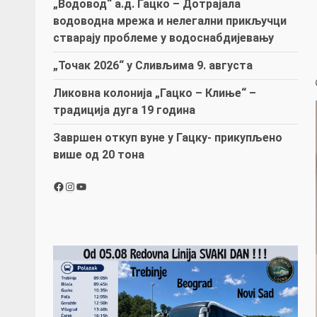
„Водовод“ а.д. Гацко – Дотрајала
водоводна мрежа и нелегални прикључци
стварају проблеме у водоснабдијевању
„Точак 2026“ у Сливљима 9. августа
Ликовна колонија „Гацко – Клиње“ –
традиција дуга 19 година
Завршен откуп вуне у Гацку- прикупљено
више од 20 тона
Facebook
Instagram
YouTube