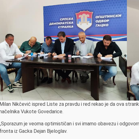
Milan Nikčević ispred Liste za pravdu i red rekao je da ova stranka
načelnika Vukote Govedarice.
„Sporazum je veoma optimističan i svi imamo obavezu i odgovorno
fronta iz Gacka Dejan Bjeloglav.