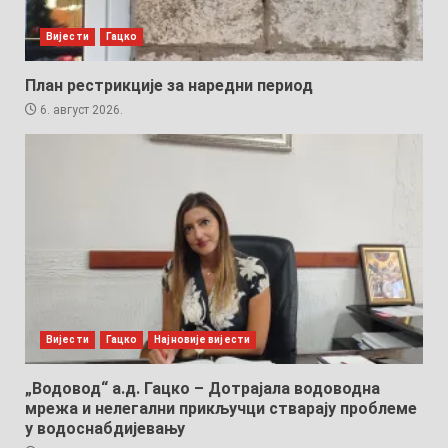
Вијести
Гацко
План рестрикције за наредни период
6. август 2026.
Вијести
Гацко
Најновије вијести
„Водовод“ а.д. Гацко – Дотрајала водоводна
мрежа и нелегални прикључци стварају проблеме
у водоснабдијевању