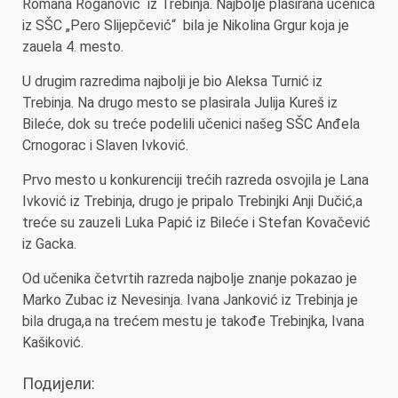
Romana Roganović iz Trebinja. Najbolje plasirana učenica
iz SŠC „Pero Slijepčević“ bila je Nikolina Grgur koja je
zauela 4. mesto.
U drugim razredima najbolji je bio Aleksa Turnić iz
Trebinja. Na drugo mesto se plasirala Julija Kureš iz
Bileće, dok su treće podelili učenici našeg SŠC Anđela
Crnogorac i Slaven Ivković.
Prvo mesto u konkurenciji trećih razreda osvojila je Lana
Ivković iz Trebinja, drugo je pripalo Trebinjki Anji Dučić,a
treće su zauzeli Luka Papić iz Bileće i Stefan Kovačević
iz Gacka.
Od učenika četvrtih razreda najbolje znanje pokazao je
Marko Zubac iz Nevesinja. Ivana Janković iz Trebinja je
bila druga,a na trećem mestu je takođe Trebinjka, Ivana
Kašiković.
Подијели: