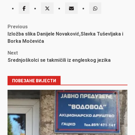
Post
Previous
Izložba slika Danijele Novaković,Slavka Tuševljaka i
navigation
Borka Močevića
Next
Srednjoškolci se takmičili iz engleskog jezika
ПОВЕЗАНЕ ВИЈЕСТИ