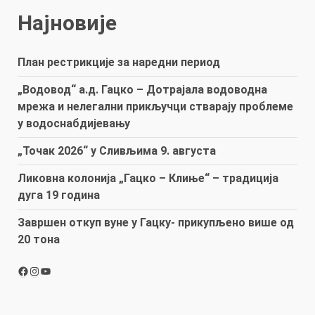
Најновије
План рестрикције за наредни период
„Водовод“ а.д. Гацко – Дотрајала водоводна
мрежа и нелегални прикључци стварају проблеме
у водоснабдијевању
„Точак 2026“ у Сливљима 9. августа
Ликовна колонија „Гацко – Клиње“ – традиција
дуга 19 година
Завршен откуп вуне у Гацку- прикупљено више од
20 тона
Facebook
Instagram
YouTube