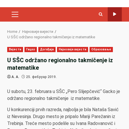
PRIMARY
MENU
Home
Најновије вијести
U SŠC održano regionalno takmičenje iz matematike
Вијести
Гацко
Догађаји
Најновије вијести
Образовање
U SŠC održano regionalno takmičenje iz
matematike
A. A.
25. фебруар 2019.
U subotu, 23. februara u SŠC „Pero Slijepčević“ Gacko je
održano regionalno takmičenje iz matematike.
U konkurenciji prvih razreda, najbolja je bila Nataša Savić
iz Nevesinja. Drugo mesto je pripalo Mariji Parežanin iz
Trebinja. Treće mesto podelile su Ivana Radovanović i