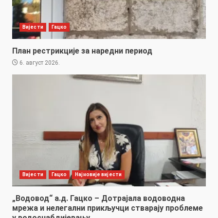
Вијести
Гацко
План рестрикције за наредни период
6. август 2026.
Вијести
Гацко
Најновије вијести
„Водовод“ а.д. Гацко – Дотрајала водоводна
мрежа и нелегални прикључци стварају проблеме
у водоснабдијевању