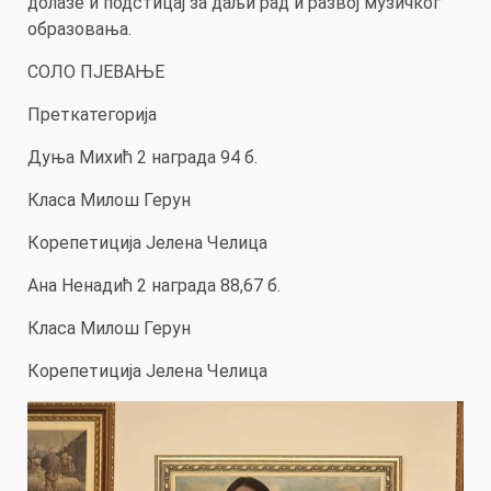
долазе и подстицај за даљи рад и развој музичког
образовања.
СОЛО ПЈЕВАЊЕ
Преткатегорија
Дуња Михић 2 награда 94 б.
Класа Милош Герун
Корепетиција Јелена Челица
Ана Ненадић 2 награда 88,67 б.
Класа Милош Герун
Корепетиција Јелена Челица