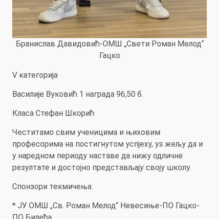
Бранислав Давидовић-ОМШ „Свети Роман Мелод“
Гацко
V категорија
Василије Вуковић 1 награда 96,50 б.
Класа Стефан Шкорић
Честитамо свим ученицима и њиховим
професорима на постигнутом успјеху, уз жељу да и
у наредном периоду наставе да нижу одличне
резултате и достојно представљају своју школу.
Спонзори текмичења:
* ЈУ ОМШ „Св. Роман Мелод“ Невесиње-ПО Гацко-
ПО Билећа