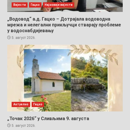
Вијести
Гацко
Најновије вијести
„Водовод“ а.д. Гацко – Дотрајала водоводна
мрежа и нелегални прикључци стварају проблеме
у водоснабдијевању
5. август 2026.
Актуелно
Гацко
„Точак 2026“ у Сливљима 9. августа
5. август 2026.