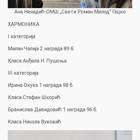
Ана Ненадић-ОМШ „Свети Роман Мелод“ Гацко
ХАРМОНИКА
I категорија
Милан Чалија 2 награда 89 б.
Класа Анђела Н. Пушоња
III категорија
Ирина Окука 1 награда 98 б.
Класа Стефан Шкорић
Бранислав Давидовић 1 награда 96 б.
Класа Никола Вуковић