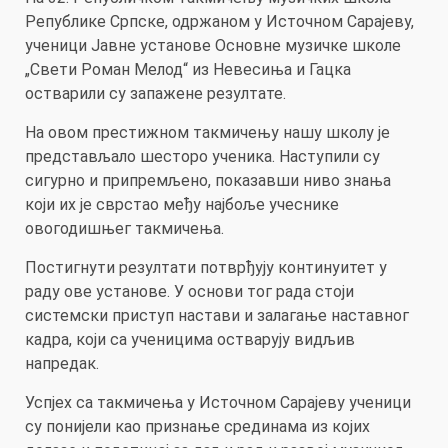
Републике Српске, одржаном у Источном Сарајеву,
ученици Јавне установе Основне музичке школе
„Свети Роман Мелод“ из Невесиња и Гацка
остварили су запажене резултате.
На овом престижном такмичењу нашу школу је
представљало шесторо ученика. Наступили су
сигурно и припремљено, показавши ниво знања
који их је сврстао међу најбоље учеснике
овогодишњег такмичења.
Постигнути резултати потврђују континуитет у
раду ове установе. У основи тог рада стоји
системски приступ настави и залагање наставног
кадра, који са ученицима остварују видљив
напредак.
Успјех са такмичења у Источном Сарајеву ученици
су понијели као признање срединама из којих