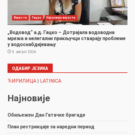
Вијести
Гацко
Најновије вијести
„Водовод“ а.д. Гацко – Дотрајала водоводна
мрежа и нелегални прикључци стварају проблеме
у водоснабдијевању
5. август 2026.
ОДАБИР ЈЕЗИКА
ЋИРИЛИЦА
|
LATINICA
Најновије
Обиљежен Дан Гатачке бригаде
План рестрикције за наредни период