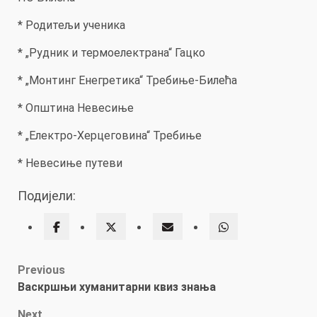
* Родитељи ученика
* „Рудник и термоелектрана“ Гацко
* „Монтинг Енегретика“ Требиње-Билећа
* Општина Невесиње
* „Електро-Херцеговина“ Требиње
* Невесиње путеви
Подијели:
Post
Previous
Васкршњи хуманитарни квиз знања
navigation
Next