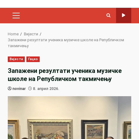
PRIMARY
MENU
Home
Вијести
Запажени резултати ученика музичке школе на Републичком
такмичењу
Вијести
Гацко
Запажени резултати ученика музичке
школе на Републичком такмичењу
novinar
8. април 2026.