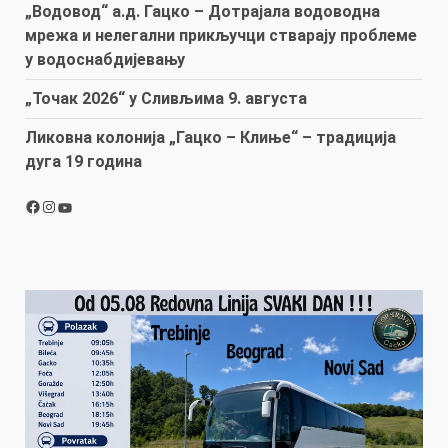
„Водовод“ а.д. Гацко – Дотрајала водоводна
мрежа и нелегални прикључци стварају проблеме
у водоснабдијевању
„Точак 2026“ у Сливљима 9. августа
Ликовна колонија „Гацко – Клиње“ – традиција
дуга 19 година
Facebook
Instagram
YouTube