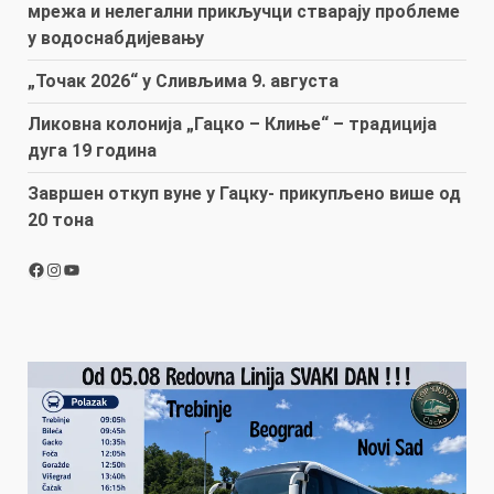
мрежа и нелегални прикључци стварају проблеме
у водоснабдијевању
„Точак 2026“ у Сливљима 9. августа
Ликовна колонија „Гацко – Клиње“ – традиција
дуга 19 година
Завршен откуп вуне у Гацку- прикупљено више од
20 тона
Facebook
Instagram
YouTube