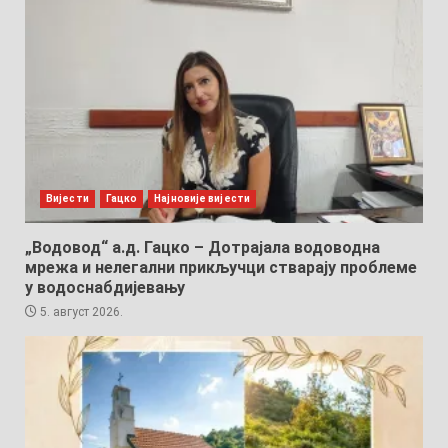
Вијести
Гацко
Најновије вијести
„Водовод“ а.д. Гацко – Дотрајала водоводна
мрежа и нелегални прикључци стварају проблеме
у водоснабдијевању
5. август 2026.