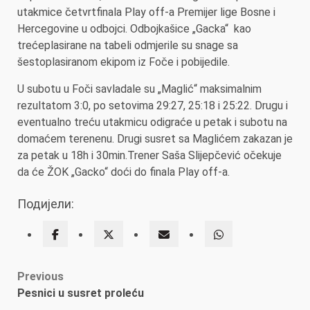
utakmice četvrtfinala Play off-a Premijer lige Bosne i
Hercegovine u odbojci. Odbojkašice „Gacka“ kao
trećeplasirane na tabeli odmjerile su snage sa
šestoplasiranom ekipom iz Foče i pobijedile.
U subotu u Foči savladale su „Maglić“ maksimalnim
rezultatom 3:0, po setovima 29:27, 25:18 i 25:22. Drugu i
eventualno treću utakmicu odigraće u petak i subotu na
domaćem terenenu. Drugi susret sa Maglićem zakazan je
za petak u 18h i 30min.Trener Saša Slijepčević očekuje
da će ŽOK „Gacko“ doći do finala Play off-a.
Подијели:
Post
Previous
Pesnici u susret proleću
navigation