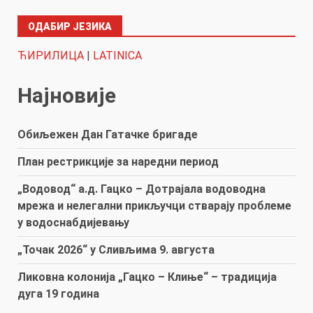
ОДАБИР ЈЕЗИКА
ЋИРИЛИЦА
|
LATINICA
Најновије
Обиљежен Дан Гатачке бригаде
План рестрикције за наредни период
„Водовод“ а.д. Гацко – Дотрајала водоводна
мрежа и нелегални прикључци стварају проблеме
у водоснабдијевању
„Точак 2026“ у Сливљима 9. августа
Ликовна колонија „Гацко – Клиње“ – традиција
дуга 19 година