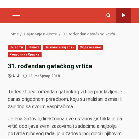
PRIMARY
MENU
Home
Најновије вијести
31. rođendan gatačkog vrtića
Вијести
Живот
Најновије вијести
Образовање
Република Српска
31. rođendan gatačkog vrtića
A. A.
12. фебруар 2018.
Trideset prvi rođendan gatačkog vrtića proslavljen je
danas prigodnom priredbom, koju su mališani osmislili
zajedno sa svojim vaspitačima.
Jelena Gutović,direktorica ove ustanove,istakla je da
vrtić odolijeva svim izazovima i zadacima a najbolja
potvrda njihovog rada je u zadovoljnoj djeci i njihovim