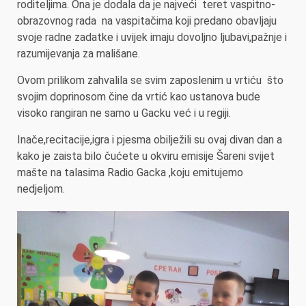
roditeljima. Ona je dodala da je najveći teret vaspitno-
obrazovnog rada na vaspitačima koji predano obavljaju
svoje radne zadatke i uvijek imaju dovoljno ljubavi,pažnje i
razumijevanja za mališane.
Ovom prilikom zahvalila se svim zaposlenim u vrtiću što
svojim doprinosom čine da vrtić kao ustanova bude
visoko rangiran ne samo u Gacku već i u regiji.
Inače,recitacije,igra i pjesma obilježili su ovaj divan dan a
kako je zaista bilo čućete u okviru emisije Šareni svijet
mašte na talasima Radio Gacka ,koju emitujemo
nedjeljom.