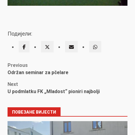
Подијели:
Post
Previous
Održan seminar za pčelare
navigation
Next
U podmlatku FK „Mladost“ pioniri najbolji
ПОВЕЗАНЕ ВИЈЕСТИ