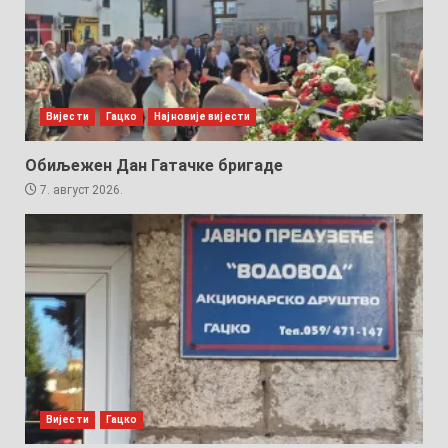
Вијести
Гацко
Најновије вијести
Обиљежен Дан Гатачке бригаде
7. август 2026.
Вијести
Гацко