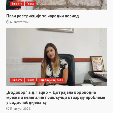
Вијести
Гацко
План рестрикције за наредни период
6. август 2026.
Вијести
Гацко
Најновије вијести
„Водовод“ а.д. Гацко – Дотрајала водоводна
мрежа и нелегални прикључци стварају проблеме
у водоснабдијевању
5. август 2026.