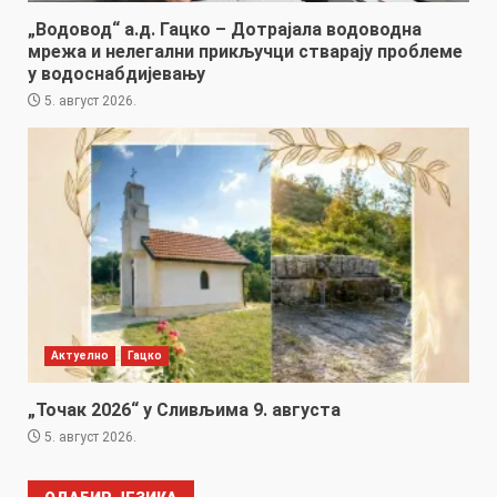
„Водовод“ а.д. Гацко – Дотрајала водоводна
мрежа и нелегални прикључци стварају проблеме
у водоснабдијевању
5. август 2026.
Актуелно
Гацко
„Точак 2026“ у Сливљима 9. августа
5. август 2026.