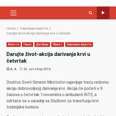
PRIMARY
MENU
Home
Најновије вијести
Darujte život-akcija darivanja krvi u četvrtak
Вијести
Гацко
Догађаји
Живот
Најновије вијести
Darujte život-akcija darivanja krvi u
četvrtak
A. A.
30. октобар 2018.
Društvo Sveti Simeon Mirotočivi najavljuje treću redovnu
akciju dobrovoljnog darivanja krvi. Akcija će početi u 9
časova u četvrtak 1.novembra u ambulanti RiTE, a
održaće se u saradnji sa Službom za transfuziju krvi
trebinjske bolnice.