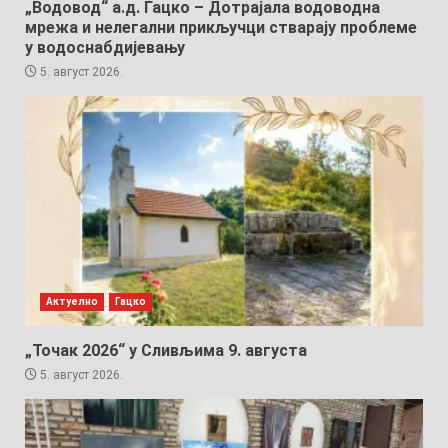
„Водовод“ а.д. Гацко – Дотрајала водоводна
мрежа и нелегални прикључци стварају проблеме
у водоснабдијевању
5. август 2026.
Актуелно
Гацко
„Точак 2026“ у Сливљима 9. августа
5. август 2026.