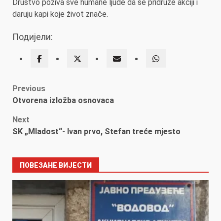
Društvo poziva sve humane ljude da se pridruže akciji i
daruju kapi koje život znače.
Подијели:
Post
Previous
Otvorena izložba osnovaca
navigation
Next
SK „Mladost“- Ivan prvo, Stefan treće mjesto
ПОВЕЗАНЕ ВИЈЕСТИ