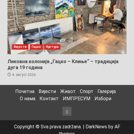
Вијести
Гацко
Култура
Ликовна колонија „Гацко – Клиње“ – традиција
дуга 19 година
4. август 2026.
Почетна
Вијести
Живот
Спорт
Галерија
О нама
Контакт
ИМПРЕСУМ
Избори
Избори
Copyright © Sva prava zadržana.
|
DarkNews
by AF
themes.