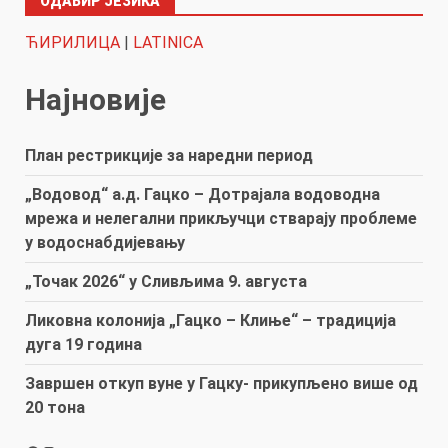
ОДАБИР ЈЕЗИКА
ЋИРИЛИЦА
|
LATINICA
Најновије
План рестрикције за наредни период
„Водовод“ а.д. Гацко – Дотрајала водоводна
мрежа и нелегални прикључци стварају проблеме
у водоснабдијевању
„Точак 2026“ у Сливљима 9. августа
Ликовна колонија „Гацко – Клиње“ – традиција
дуга 19 година
Завршен откуп вуне у Гацку- прикупљено више од
20 тона