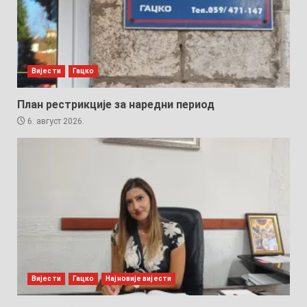
Вијести
Гацко
План рестрикције за наредни период
6. август 2026.
Вијести
Гацко
Најновије вијести