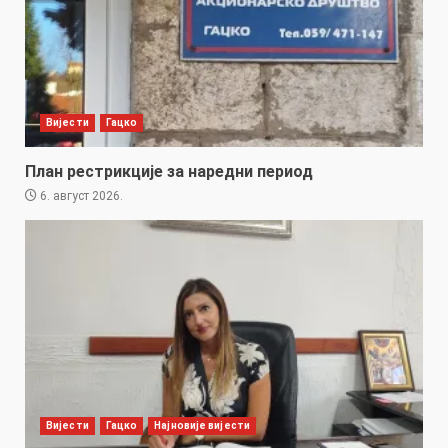
Вијести
Гацко
План рестрикције за наредни период
6. август 2026.
Вијести
Гацко
Најновије вијести