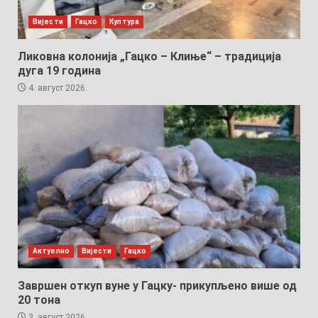
Вијести
Гацко
Култура
Ликовна колонија „Гацко – Клиње“ – традиција
дуга 19 година
4. август 2026.
Актуелно
Вијести
Гацко
Завршен откуп вуне у Гацку- прикупљено више од
20 тона
3. август 2026.