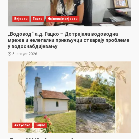
Вијести
Гацко
Најновије вијести
„Водовод“ а.д. Гацко – Дотрајала водоводна
мрежа и нелегални прикључци стварају проблеме
у водоснабдијевању
5. август 2026.
Актуелно
Гацко