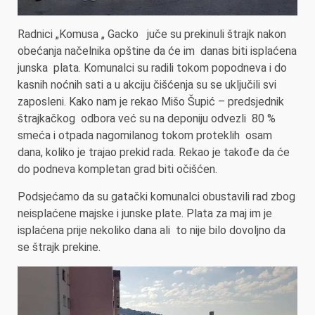
Radnici „Komusa „ Gacko juče su prekinuli štrajk nakon
obećanja načelnika opštine da će im danas biti isplaćena
junska plata. Komunalci su radili tokom popodneva i do
kasnih noćnih sati a u akciju čišćenja su se uključili svi
zaposleni. Kako nam je rekao Mišo Šupić – predsjednik
štrajkačkog odbora već su na deponiju odvezli 80 %
smeća i otpada nagomilanog tokom proteklih osam
dana, koliko je trajao prekid rada. Rekao je takođe da će
do podneva kompletan grad biti očišćen.
Podsjećamo da su gatački komunalci obustavili rad zbog
neisplaćene majske i junske plate. Plata za maj im je
isplaćena prije nekoliko dana ali to nije bilo dovoljno da
se štrajk prekine.