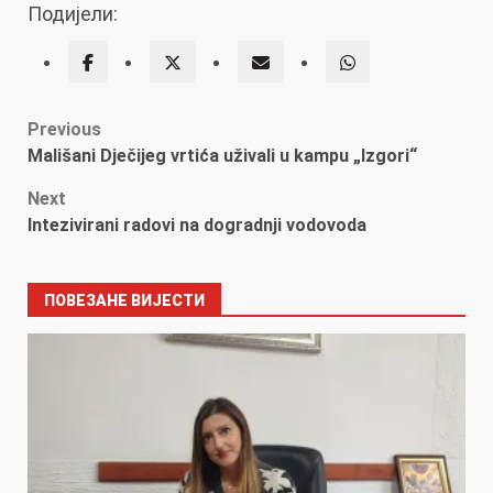
Подијели:
Post
Previous
Mališani Dječijeg vrtića uživali u kampu „Izgori“
navigation
Next
Intezivirani radovi na dogradnji vodovoda
ПОВЕЗАНЕ ВИЈЕСТИ