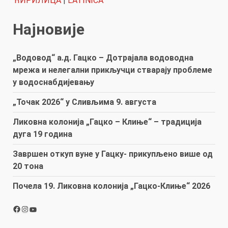
ЋИРИЛИЦА
|
LATINICA
Најновије
„Водовод“ а.д. Гацко – Дотрајала водоводна
мрежа и нелегални прикључци стварају проблеме
у водоснабдијевању
„Точак 2026“ у Сливљима 9. августа
Ликовна колонија „Гацко – Клиње“ – традиција
дуга 19 година
Завршен откуп вуне у Гацку- прикупљено више од
20 тона
Почела 19. Ликовна колонија „Гацко-Клиње“ 2026
Facebook
Instagram
YouTube