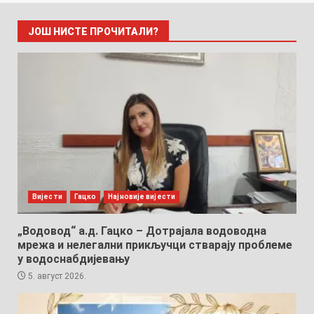
ЈОШ НИСТЕ ПРОЧИТАЛИ?
Вијести
Гацко
Најновије вијести
„Водовод“ а.д. Гацко – Дотрајала водоводна
мрежа и нелегални прикључци стварају проблеме
у водоснабдијевању
5. август 2026.