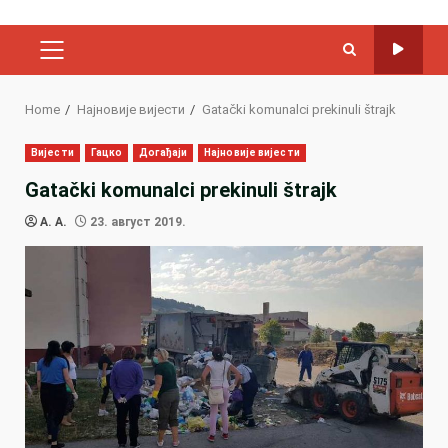
PRIMARY
MENU
Home
Најновије вијести
Gatački komunalci prekinuli štrajk
Вијести
Гацко
Догађаји
Најновије вијести
Gatački komunalci prekinuli štrajk
A. A.
23. август 2019.