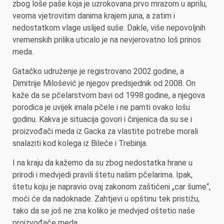
zbog loše paše koja je uzrokovana prvo mrazom u aprilu,
veoma vjetrovitim danima krajem juna, a zatim i
nedostatkom vlage uslijed suše. Dakle, više nepovoljnih
vremenskih prilika uticalo je na nevjerovatno loš prinos
meda.
Gatačko udruženje je registrovano 2002.godine, a
Dimitrije Milošević je njegov predsjednik od 2008. On
kaže da se pčelarstvom bavi od 1998.godine, a njegova
porodica je uvijek imala pčele i ne pamti ovako lošu
godinu. Kakva je situacija govori i činjenica da su se i
proizvođači meda iz Gacka za vlastite potrebe morali
snalaziti kod kolega iz Bileće i Trebinja.
I na kraju da kažemo da su zbog nedostatka hrane u
prirodi i medvjedi pravili štetu našim pčelarima. Ipak,
štetu koju je napravio ovaj zakonom zaštićeni „car šume“,
moći će da nadoknade. Zahtjevi u opštinu tek pristižu,
tako da se još ne zna koliko je medvjed oštetio naše
proizvođače meda.