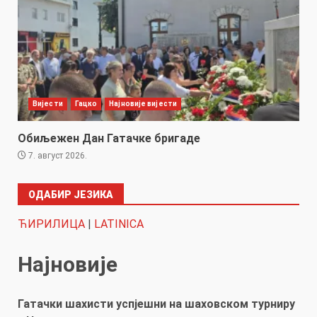
Вијести
Гацко
Најновије вијести
Обиљежен Дан Гатачке бригаде
7. август 2026.
ОДАБИР ЈЕЗИКА
ЋИРИЛИЦА
|
LATINICA
Најновије
Гатачки шахисти успјешни на шаховском турниру