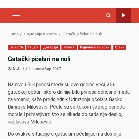
PRIMARY
MENU
Home
Најновије вијести
Gatački pčelari na nuli
Вијести
Гацко
Догађаји
Живот
Најновије вијести
Храна
Gatački pčelari na nuli
A. A.
1. новембар 2017.
Na nivou BiH prinosi meda su ove godine veći, ali u
gatačkoj opštini skoro da nije bilo prinosa odnosno meda
za vrcanje, kaže predsjednik Udruženja pčelara Gacko
Dimitrije Milošević. Pčele su se tokom ljetnog perioda
morale i prihranjivati što se nikada do sada nije desilo,
naglašava Milošević.
Do ovakve situacije u gatačkim pčelinjacima došlo je