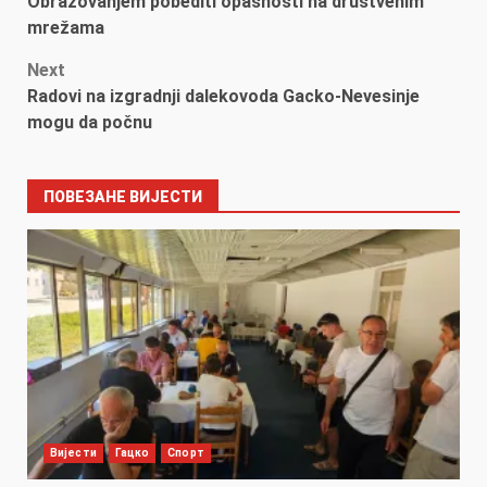
Obrazovanjem pobediti opasnosti na društvenim
navigation
mrežama
Next
Radovi na izgradnji dalekovoda Gacko-Nevesinje
mogu da počnu
ПОВЕЗАНЕ ВИЈЕСТИ
Вијести
Гацко
Спорт