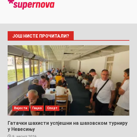
ЈОШ НИСТЕ ПРОЧИТАЛИ?
Вијести
Гацко
Спорт
Гатачки шахисти успјешни на шаховском турниру
у Невесињу
9. август 2026.