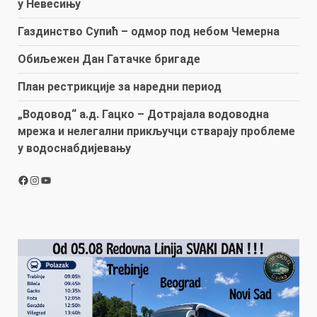
у Невесињу
Газдинство Супић – одмор под небом Чемерна
Обиљежен Дан Гатачке бригаде
План рестрикције за наредни период
„Водовод“ а.д. Гацко – Дотрајала водоводна
мрежа и нелегални прикључци стварају проблеме
у водоснабдијевању
Facebook
Instagram
YouTube