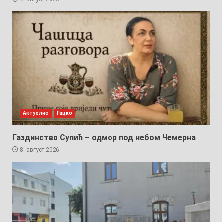
Актуелно
Гацко
Газдинство Супић – одмор под небом Чемерна
8. август 2026.