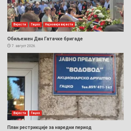
Вијести
Гацко
Најновије вијести
Обиљежен Дан Гатачке бригаде
7. август 2026.
Вијести
Гацко
План рестрикције за наредни период