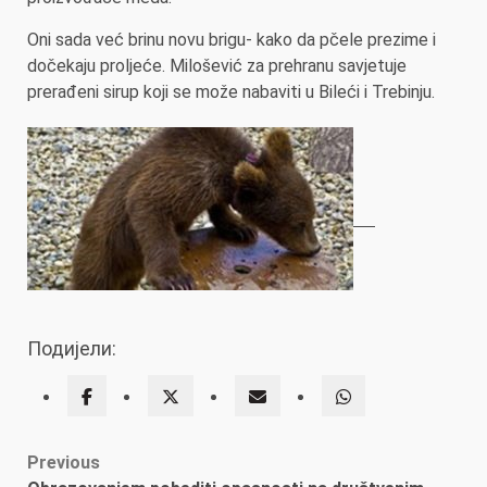
Oni sada već brinu novu brigu- kako da pčele prezime i
dočekaju proljeće. Milošević za prehranu savjetuje
prerađeni sirup koji se može nabaviti u Bileći i Trebinju.
Подијели:
Post
Previous