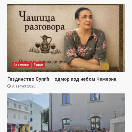
Актуелно
Гацко
Газдинство Супић – одмор под небом Чемерна
8. август 2026.