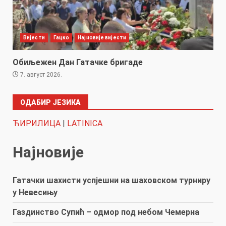
Вијести
Гацко
Најновије вијести
Обиљежен Дан Гатачке бригаде
7. август 2026.
ОДАБИР ЈЕЗИКА
ЋИРИЛИЦА
|
LATINICA
Најновије
Гатачки шахисти успјешни на шаховском турниру
у Невесињу
Газдинство Супић – одмор под небом Чемерна