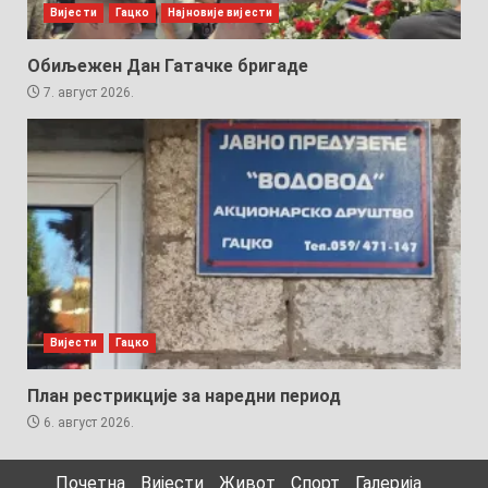
Вијести
Гацко
Најновије вијести
Обиљежен Дан Гатачке бригаде
7. август 2026.
Вијести
Гацко
План рестрикције за наредни период
6. август 2026.
Почетна
Вијести
Живот
Спорт
Галерија