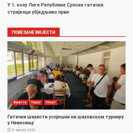
У 1. колу Лиге Републике Српске гатачки
стријелци убједљиво први
ПОВЕЗАНЕ ВИЈЕСТИ
Вијести
Гацко
Спорт
Гатачки шахисти успјешни на шаховском турниру
у Невесињу
9. август 2026.