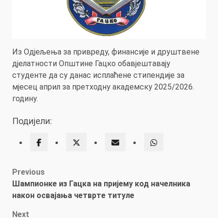
Из Одјељења за привреду, финансије и друштвене
дјелатности Општине Гацко обавјештавају
студенте да су данас исплаћене стипендије за
мјесец април за претходну академску 2025/2026.
годину.
Подијели:
Post
Previous
Шампионке из Гацка на пријему код начелника
navigation
након освајања четврте титуле
Next