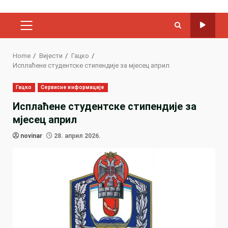
PRIMARY
MENU
Home
Вијести
Гацко
Исплаћене студентске стипендије за мјесец април
Гацко
Сервисне информације
Исплаћене студентске стипендије за
мјесец април
novinar
28. април 2026.