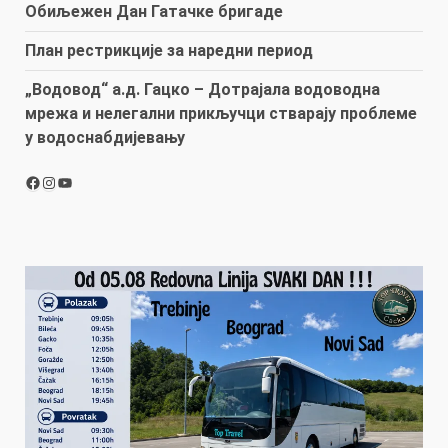
Обиљежен Дан Гатачке бригаде
План рестрикције за наредни период
„Водовод“ а.д. Гацко – Дотрајала водоводна
мрежа и нелегални прикључци стварају проблеме
у водоснабдијевању
Facebook
Instagram
YouTube