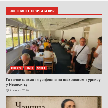
ЈОШ НИСТЕ ПРОЧИТАЛИ?
Вијести
Гацко
Спорт
Гатачки шахисти успјешни на шаховском турниру
у Невесињу
9. август 2026.