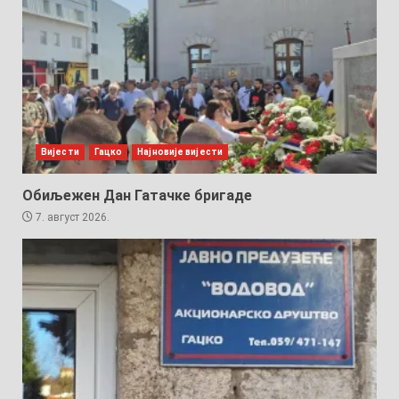
Вијести
Гацко
Најновије вијести
Обиљежен Дан Гатачке бригаде
7. август 2026.