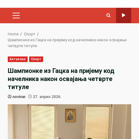
PRIMARY
MENU
Home
Спорт
Шампионке из Гацка на пријему код начелника након освајања
четврте титуле
Актуелно
Спорт
Шампионке из Гацка на пријему код
начелника након освајања четврте
титуле
novinar
27. април 2026.