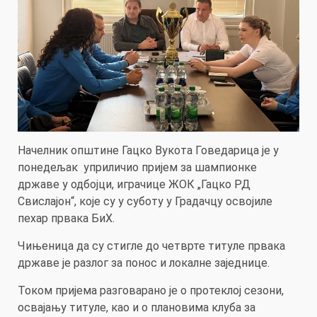
Начелник општине Гацко Вукота Говедарица је у
понедељак уприличио пријем за шампионке
државе у одбојци, играчице ЖОК „Гацко РД
Свислајон“, које су у суботу у Градачцу освојиле
пехар првака БиХ.
Чињеница да су стигле до четврте титуле првака
државе је разлог за понос и локалне заједнице.
Током пријема разговарано је о протеклој сезони,
освајању титуле, као и о плановима клуба за