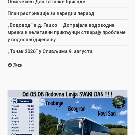
Обиљежен Дан Гатачке бригаде
План рестрикције за наредни период
„Водовод“ а.д. Гацко – Дотрајала водоводна
мрежа и нелегални прикључци стварају проблеме
у водоснабдијевању
„Точак 2026“ у Сливљима 9. августа
Facebook
Instagram
YouTube