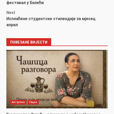
navigation
фестивал у Билећи
Next
Исплаћене студентске стипендије за мјесец
април
ПОВЕЗАНЕ ВИЈЕСТИ
Актуелно
Гацко