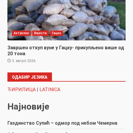
Актуелно
Вијести
Гацко
Завршен откуп вуне у Гацку- прикупљено више од
20 тона
3. август 2026.
ОДАБИР ЈЕЗИКА
ЋИРИЛИЦА
|
LATINICA
Најновије
Газдинство Супић – одмор под небом Чемерна