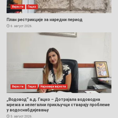
Вијести
Гацко
План рестрикције за наредни период
6. август 2026.
Вијести
Гацко
Најновије вијести
„Водовод“ а.д. Гацко – Дотрајала водоводна
мрежа и нелегални прикључци стварају проблеме
у водоснабдијевању
5. август 2026.