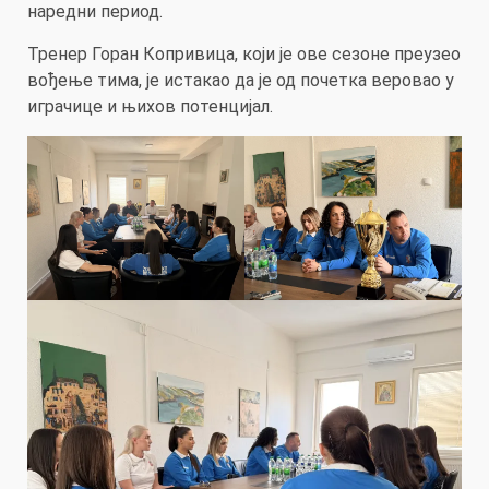
наредни период.
Тренер Горан Копривица, који је ове сезоне преузео
вођење тима, је истакао да је од почетка веровао у
играчице и њихов потенцијал.