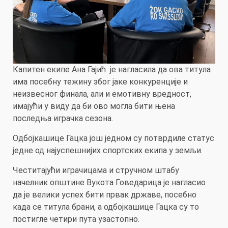
Капитен екипе Ана Гајић је нагласила да ова титула
има посебну тежину због јаке конкуренције и
неизвесног финала, али и емотивну вредност,
имајући у виду да би ово могла бити њена
последња играчка сезона.
Одбојкашице Гацка још једном су потврдиле статус
једне од најуспешнијих спортских екипа у земљи.
Честитајући играчицама и стручном штабу
начелник општине Вукота Говедарица је нагласио
да је велики успех бити првак државе, посебно
када се титула брани, а одбојкашице Гацка су то
постигле четири пута узастопно.