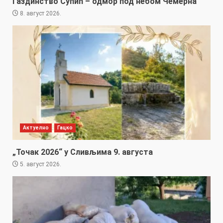
Газдинство Супић – одмор под небом Чемерна
8. август 2026.
Актуелно
Гацко
„Точак 2026“ у Сливљима 9. августа
5. август 2026.