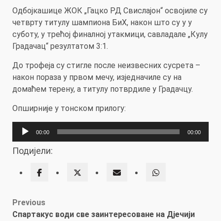
Одбојкашице ЖОК „Гацко РД Свислајон“ освојиле су
четврту титулу шампиона БиХ, након што су у у
суботу, у трећој финалној утакмици, савладале „Кулу
Градачац“ резултатом 3:1.
До трофеја су стигле после неизвесних сусрета –
након пораза у првом мечу, изједначиле су на
домаћем терену, а титулу потврдиле у Градачцу.
Опширније у тонском прилогу:
Прегледач
00:00
00:00
звучних
Подијели:
записа
Post
Previous
Спартакус води све заинтересоване на Дјечији