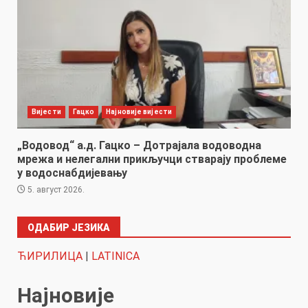
Вијести
Гацко
Најновије вијести
„Водовод“ а.д. Гацко – Дотрајала водоводна
мрежа и нелегални прикључци стварају проблеме
у водоснабдијевању
5. август 2026.
ОДАБИР ЈЕЗИКА
ЋИРИЛИЦА
|
LATINICA
Најновије