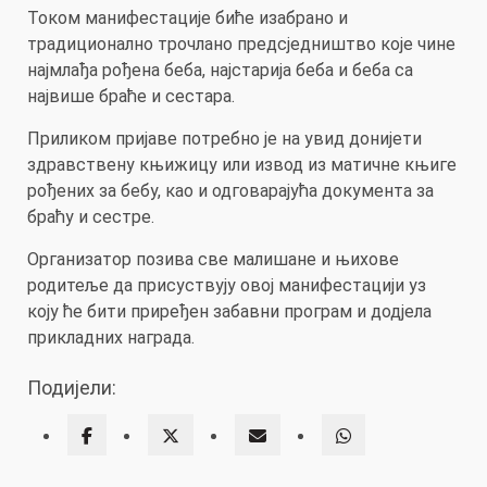
Током манифестације биће изабрано и
традиционално трочлано предсједништво које чине
најмлађа рођена беба, најстарија беба и беба са
највише браће и сестара.
Приликом пријаве потребно је на увид донијети
здравствену књижицу или извод из матичне књиге
рођених за бебу, као и одговарајућа документа за
браћу и сестре.
Организатор позива све малишане и њихове
родитеље да присуствују овој манифестацији уз
коју ће бити приређен забавни програм и додјела
прикладних награда.
Подијели: