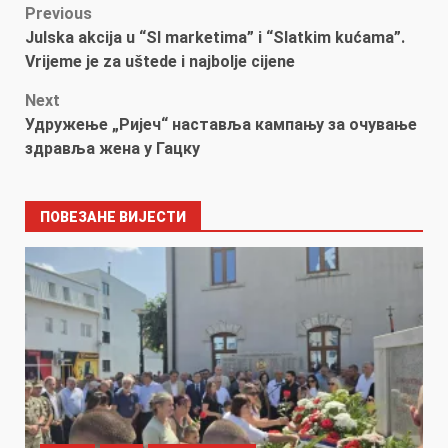
Post
Previous
Julska akcija u “Sl marketima” i “Slatkim kućama”.
navigation
Vrijeme je za uštede i najbolje cijene
Next
Удружење „Ријеч“ наставља кампању за очување
здравља жена у Гацку
ПОВЕЗАНЕ ВИЈЕСТИ