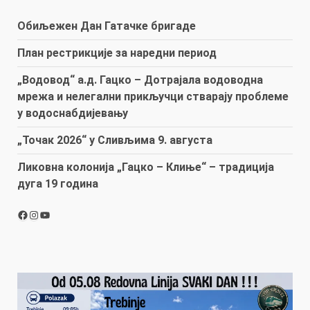
Обиљежен Дан Гатачке бригаде
План рестрикције за наредни период
„Водовод“ а.д. Гацко – Дотрајала водоводна
мрежа и нелегални прикључци стварају проблеме
у водоснабдијевању
„Точак 2026“ у Сливљима 9. августа
Ликовна колонија „Гацко – Клиње“ – традиција
дуга 19 година
Facebook
Instagram
YouTube