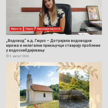
Вијести
Гацко
Најновије вијести
„Водовод“ а.д. Гацко – Дотрајала водоводна
мрежа и нелегални прикључци стварају проблеме
у водоснабдијевању
5. август 2026.