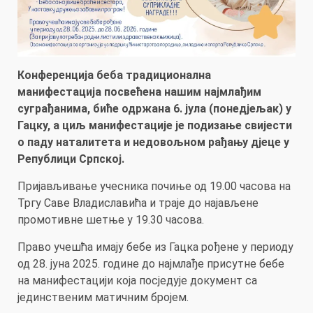
Конференција беба традиционална
манифестација посвећена нашим најмлађим
суграђанима, биће одржана 6. јула (понедјељак) у
Гацку, a циљ манифестације је подизање свијести
о паду наталитета и недовољном рађању дјеце у
Републици Српској.
Пријављивање учесника почиње од 19.00 часова на
Тргу Саве Владиславића и траје до најављене
промотивне шетње у 19.30 часова.
Право учешћа имају бебе из Гацка рођене у периоду
од 28. јуна 2025. године до најмлађе присутне бебе
на манифестацији која посједује документ са
јединственим матичним бројем.