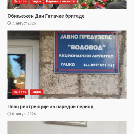
Вијести
Гацко
Најновије вијести
Обиљежен Дан Гатачке бригаде
7. август 2026.
Вијести
Гацко
План рестрикције за наредни период
6. август 2026.